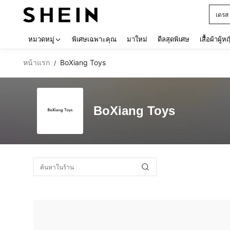
เดรส
Use up 
หมวดหมู่
พิเศษเฉพาะคุณ
มาใหม่
ดีลสุดพิเศษ
เสื้อผ้าผู้ห
หน้าแรก
BoXiang Toys
/
BoXiang Toys