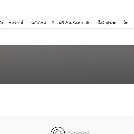
and down arrow keys to navigate search การค้นหาล่าสุด and ค้นหา. Press Enter to
ญิง
ชุดว่ายน้ำ
พลัสไซส์
จิวเวลรี่ & เครื่องประดับ
เสื้อผ้าผู้ชาย
เด็ก