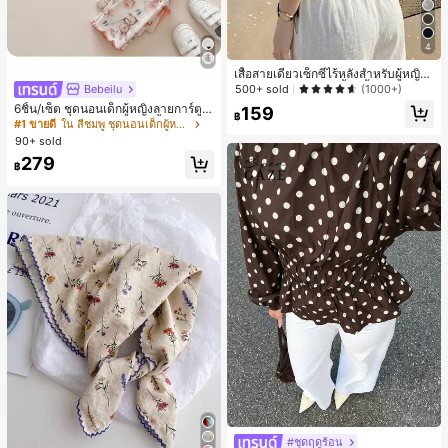
4
เสื้อสายเดี่ยวเซ็กซี่ไร้หลังสำหรับผู้หญิง
พร้อมบราแบบมีฟองน้ำ, เสื้อกล้ามแขน
Bebeilu
500+ sold
(1000+)
กุด, เสื้อลำลองสีดำสำหรับฤดูร้อน
6ชิ้น/เซ็ต ชุดนอนเด็กผู้หญิงลายการ์ตูน
159
฿
หมีและดอกไม้ คอกลม แขนสั้น กางเกง
#1 ขายดี
ใน สีชมพู ชุดนอนเด็กผู้หญิง
ขาสั้น ขอบระบาย สวมใส่สบาย
90+ sold
279
฿
#ชุดฤดูร้อน