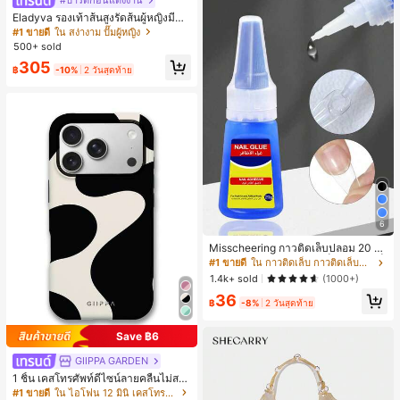
#ปาร์ตี้ก่อนแต่งงาน
Eladyva รองเท้าส้นสูงรัดส้นผู้หญิงมีดอ
กไม้ประดับตาข่ายเสริมและสามารถสว
#1 ขายดี
ใน สง่างาม ปั๊มผู้หญิง
มได้สองแบบ ส้นสูง 7 ซม. รูปแบบโรมัน
500+ sold
หรูหรา ส้นเข็ม ลุคเทพนิยาย
305
฿
-10%
2 วันสุดท้าย
6
Misscheering กาวติดเล็บปลอม 20 กรั
ม แรงยึดสูง เจลสติกเกอร์เล็บนุ่ม แห้งเร็
#1 ขายดี
ใน กาวติดเล็บ กาวติดเล็บและสารยึดติด
ว เหมาะสำหรับผู้เริ่มต้นทำเล็บ ติดทนน
1.4k+ sold
(1000+)
าน
36
฿
-8%
2 วันสุดท้าย
Save ฿6
GIIPPA GARDEN
1 ชิ้น เคสโทรศัพท์ดีไซน์ลายคลื่นไม่สม
มาตรสำหรับ Phone 17 Pro Max, เหม
#1 ขายดี
ใน ไอโฟน 12 มินิ เคสโทรศัพท์แฟชั่น