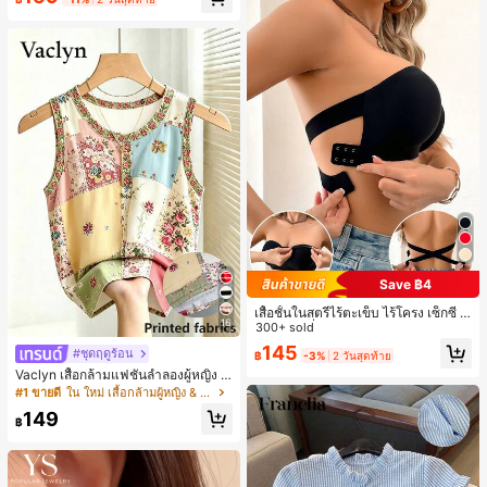
Save ฿4
เสื้อชั้นในสตรีไร้ตะเข็บ ไร้โครง เซ็กซี่ ด้
16
านข้างไม่ลื่น แผ่นรองถอดได้ ลายไขว้ห
300+ sold
ลัง ไร้สาย สบายตลอดวัน
145
#ชุดฤดูร้อน
฿
-3%
2 วันสุดท้าย
Vaclyn เสื้อกล้ามแฟชั่นลำลองผู้หญิง ล
ายแพตช์เวิร์ก แขนกุด คอกลม ติดกระดุ
#1 ขายดี
ใน ใหม่ เสื้อกล้ามผู้หญิง & Camis
ม
149
฿