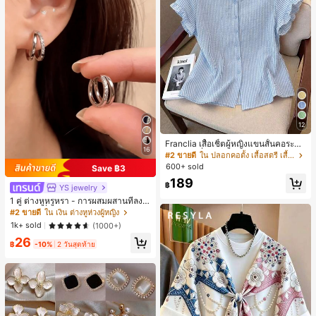
12
Franclia เสื้อเชิ้ตผู้หญิงแขนสั้นคอระบา
16
ยกระดุมเดี่ยวลายทาง
#2 ขายดี
ใน ปลอกคอตั้ง เสื้อสตรี เสื้อเบลาส์ & Tee
600+ sold
Save ฿3
189
฿
YS jewelry
1 คู่ ต่างหูหรูหรา - การผสมผสานที่ลงตั
วของแฟชั่นและความซับซ้อน, ดีไซน์ส
#2 ขายดี
ใน เงิน ต่างหูห่วงผู้หญิง
องชั้น, เหมาะสำหรับสุภาพสตรีและนักเ
1k+ sold
(1000+)
รียน, ต่างหูทองแดงฝังไมโคร
26
฿
-10%
2 วันสุดท้าย