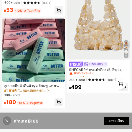
าะสำหรับ Phone 16 Pro Max, 15 Pro
600+ sold
(100+)
Max, 14 Pro Max, เคสโทรศัพท์สไตล์เ
53
กาหลีและน่าสนใจ, เข้ากันได้กับ 11/12/
฿
-10%
2 วันสุดท้าย
13/14/15/16 Pro Max Plus, ดีไซน์หรู
หราเหมาะสำหรับทั้งชายและหญิง, ของ
ขวัญในอุดมคติสำหรับคริสต์มาส, วันว
าเลนไทน์, อีสเตอร์, ฤดูแต่งงานและวันเ
กิดสำหรับแฟนสาว
5
SheCarry
#1 ขายดี
ใน บรรยากาศฤดูร้อน กระเป๋าหูหิ้วด้านบนผู้หญิง
เกือบหมดแล้ว!
SHECARRY กระเป๋าถือสตรี, สีขาว, แฟ
ชั่น, สง่างาม, วันหยุด, งานปาร์ตี้
#1 ขายดี
#1 ขายดี
ใน บรรยากาศฤดูร้อน กระเป๋าหูหิ้วด้านบนผู้หญิง
ใน บรรยากาศฤดูร้อน กระเป๋าหูหิ้วด้านบนผู้หญิง
เกือบหมดแล้ว!
เกือบหมดแล้ว!
300+ sold
(100+)
1
1
#1 ขายดี
ใน บรรยากาศฤดูร้อน กระเป๋าหูหิ้วด้านบนผู้หญิง
ลูกบอลบีบช้าคืนตัวนุ่ม สีชมพู แท่งเนย
499
฿
บีบคลายเครียด นุ่มยืดหยุ่น ของเล่นบีบ
เกือบหมดแล้ว!
#1 ขายดี
ใน ของเล่นและเกม
4 ออนซ์ ของเล่นเกลือ เหมาะสำหรับขอ
100+ sold
งขวัญวันหยุด ของขวัญสนุกและน่ารัก
180
ของขวัญวันเกิด ของขวัญอีสเตอร์ ของ
฿
-18%
2 วันสุดท้าย
ขวัญฮาโลวีน ของขวัญคริสต์มาส ของข
วัญปาร์ตี้ สกวิชชี่ ของเล่นสกวิชชี่ ของเ
ล่นคลายเครียดสกวิชชี่ สกวิชชี่เกี๊ยว ขอ
งเล่นสำหรับผู้ใหญ่ ผู้หญิง สกวิชชี่กรอบ
ส่วนลด ฿100
ลงทะเบียน
สกวิชชี่เนยกรอบ บีบ ลูกบอลสลัชชี่