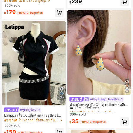
239
#1 ขายดี
ใน ยาว เสื้อยืดผู้หญิง
฿
ตัวอักษรและลายทางแนวตั้ง สไตล์แฟชั่
200+ sold
นมินิมอล ของขวัญให้เพื่อน
179
฿
-10%
2 วันสุดท้าย
Alley Deep Jewelry
#1 ขายดี
ใน โบโฮ ต่างหูผู้หญิง
7
ลูกค้ากลับมาซื้อซ้ำ!
ต่างหูโลหะรูปตัว C 1 คู่ เคลือบหยดสีเห
ลือง ลายจุดสีน้ำเงิน สไตล์ยุโรปและอเม
เกือบหมดแล้ว!
#1 ขายดี
#1 ขายดี
ใน โบโฮ ต่างหูผู้หญิง
ใน โบโฮ ต่างหูผู้หญิง
#ชุดฤดูร้อน
ริกัน แฟชั่นส่วนตัว หวานและสง่างาม
300+ sold
ลูกค้ากลับมาซื้อซ้ำ!
ลูกค้ากลับมาซื้อซ้ำ!
Lalippa เสื้อแขนสั้นพิมพ์ลายยูนิคอร์นล
สำหรับผู้หญิงและเด็กหญิง สำหรับการเ
ายทางสีตัดกันสำหรับผู้หญิง สไตล์วิทย
เกือบหมดแล้ว!
เกือบหมดแล้ว!
#1 ขายดี
ใน โบโฮ ต่างหูผู้หญิง
35
#3 ขายดี
ใน หลากสี เสื้อยืดแขนสั้นเนื้อนุ่มสำหรับใส่ทุกวัน
ดินทาง งานแต่งงาน ปาร์ตี้ วันเกิด ของ
฿
-10%
2 วันสุดท้าย
าลัย
500+ sold
ลูกค้ากลับมาซื้อซ้ำ!
ขวัญคริสต์มาส 2026
เกือบหมดแล้ว!
159
฿
-11%
2 วันสุดท้าย