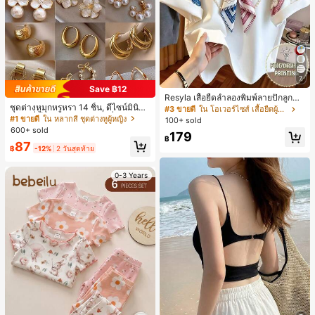
7
Save ฿12
Resyla เสื้อยืดลำลองพิมพ์ลายปักลูกปัด
ชุดต่างหูมุกหรูหรา 14 ชิ้น, ดีไซน์มินิมอ
รูปโบว์ขนาดใหญ่สำหรับผู้หญิง
#3 ขายดี
ใน โอเวอร์ไซส์ เสื้อยืดผู้หญิง
ลใหม่ที่เป็นเอกลักษณ์ ต่างหูที่สง่างาม
#1 ขายดี
ใน หลากสี ชุดต่างหูผู้หญิง
100+ sold
สำหรับผู้หญิง, ของขวัญสำหรับเธอ
600+ sold
179
฿
87
฿
-12%
2 วันสุดท้าย
0-3 Years