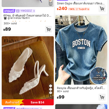
Siren Gaze เสื้อเบลาส์แขนยาวรัดเอว
23
ลายจุดสีน้ำตาลใหม่สำหรับฤดูใบไม้ร่ว
240
฿
-14%
2 วันสุดท้าย
งสำหรับผู้หญิง
YWGSDZ
#1 ขายดี
ใน สีเบจ ผ้าพันคอทรงสี่เหลี่ยมและผ้าพันคอสำหรับผู้
ลูกค้ากลับมาซื้อซ้ำ!
60ซม. ผ้าพันคอผ้าไหมลายดอกไม้ Dit
sy สีเบจ, เครื่องประดับใหม่สำหรับผู้หญิ
#1 ขายดี
#1 ขายดี
ใน สีเบจ ผ้าพันคอทรงสี่เหลี่ยมและผ้าพันคอสำหรับผู้
ใน สีเบจ ผ้าพันคอทรงสี่เหลี่ยมและผ้าพันคอสำหรับผู้
งฤดูใบไม้ผลิ/ฤดูใบไม้ร่วง, ผ้าพันคอผืน
300+ sold
ลูกค้ากลับมาซื้อซ้ำ!
ลูกค้ากลับมาซื้อซ้ำ!
บางอเนกประสงค์หรูหรา
#1 ขายดี
ใน สีเบจ ผ้าพันคอทรงสี่เหลี่ยมและผ้าพันคอสำหรับผู้
89
฿
ลูกค้ากลับมาซื้อซ้ำ!
23
Resyla เสื้อนอกสำหรับผู้หญิง, สไตล์ให
ม่ฤดูร้อน, กีฬากลางแจ้งแบบสบายๆ, ลา
80+ sold
ยออกแบบ, พิมพ์ตัวอักษร & ตัวเลข สีน้ำ
99
5
฿
เงิน แฟชั่น & อเนกประสงค์ เสื้อยืด, สตรี
ทแวร์ถ่ายภาพ, สไตล์สตรีท, เทศกาล, เ
Save ฿34
สื้อยืดสำหรับผู้หญิง