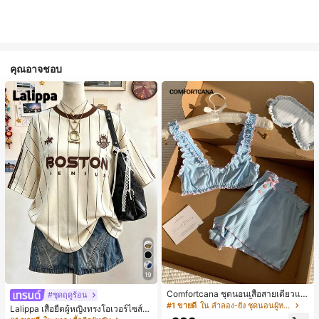
คุณอาจชอบ
19
Comfortcana ชุดนอนเสื้อสายเดี่ยวแต่
#ชุดฤดูร้อน
งระบายและกางเกงขาสั้นสำหรับผู้หญิง
#1 ขายดี
ใน ลำลอง-ยัง ชุดนอนผู้หญิง
Lalippa เสื้อยืดผู้หญิงทรงโอเวอร์ไซส์ค
วามยาวกลาง คอกลม ไหล่ตก ลายพิมพ์