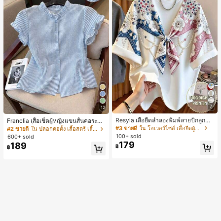
7
12
Resyla เสื้อยืดลำลองพิมพ์ลายปักลูกปัด
Franclia เสื้อเชิ้ตผู้หญิงแขนสั้นคอระบา
รูปโบว์ขนาดใหญ่สำหรับผู้หญิง
ยกระดุมเดี่ยวลายทาง
#3 ขายดี
ใน โอเวอร์ไซส์ เสื้อยืดผู้หญิง
#2 ขายดี
ใน ปลอกคอตั้ง เสื้อสตรี เสื้อเบลาส์ & Tee
100+ sold
600+ sold
179
189
฿
฿