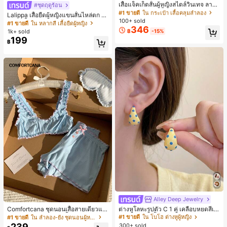
ลูกค้ากลับมาซื้อซ้ำ!
เสื้อแจ็คเก็ตสั้นผู้หญิงสไตล์วินเทจ ลายจุ
#ชุดฤดูร้อน
ดขนาดใหญ่ คอตั้ง เอวเข้ารูป แขนพอง
#1 ขายดี
#1 ขายดี
ใน กระเป๋า เสื้อคลุมลำลอง
ใน กระเป๋า เสื้อคลุมลำลอง
Lalippa เสื้อยืดผู้หญิงแขนสั้นไหล่ตก ค
ทรงหลวม แฟชั่นอเนกประสงค์ สำหรับใ
100+ sold
ลูกค้ากลับมาซื้อซ้ำ!
ลูกค้ากลับมาซื้อซ้ำ!
อวีปกเสื้อ ลายพิมพ์ดิจิทัลลายทาง สไตล์
#1 ขายดี
ใน หลากสี เสื้อยืดผู้หญิง
ส่ประจำวันและไปเที่ยวพักผ่อน
346
สปอร์ตแฟชั่นมินิมอล ของขวัญสำหรับเ
#1 ขายดี
ใน กระเป๋า เสื้อคลุมลำลอง
1k+ sold
฿
-15%
พื่อน
199
ลูกค้ากลับมาซื้อซ้ำ!
฿
Alley Deep Jewelry
#1 ขายดี
ใน โบโฮ ต่างหูผู้หญิง
ลูกค้ากลับมาซื้อซ้ำ!
Comfortcana ชุดนอนเสื้อสายเดี่ยวแต่
ต่างหูโลหะรูปตัว C 1 คู่ เคลือบหยดสีเห
งระบายและกางเกงขาสั้นสำหรับผู้หญิง
ลือง ลายจุดสีน้ำเงิน สไตล์ยุโรปและอเม
เกือบหมดแล้ว!
#1 ขายดี
ใน ลำลอง-ยัง ชุดนอนผู้หญิง
#1 ขายดี
#1 ขายดี
ใน โบโฮ ต่างหูผู้หญิง
ใน โบโฮ ต่างหูผู้หญิง
ริกัน แฟชั่นส่วนตัว หวานและสง่างาม
239
300+ sold
ลูกค้ากลับมาซื้อซ้ำ!
ลูกค้ากลับมาซื้อซ้ำ!