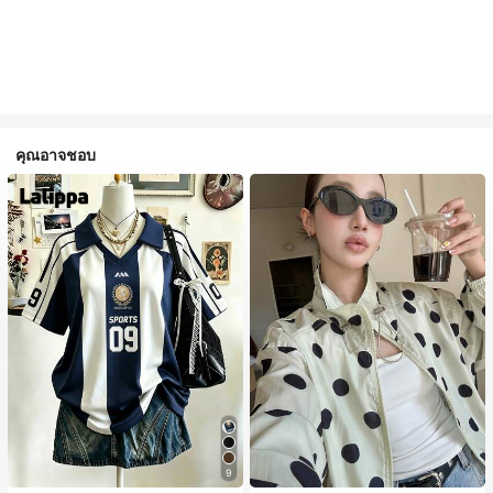
คุณอาจชอบ
9
#1 ขายดี
ใน กระเป๋า เสื้อคลุมลำลอง