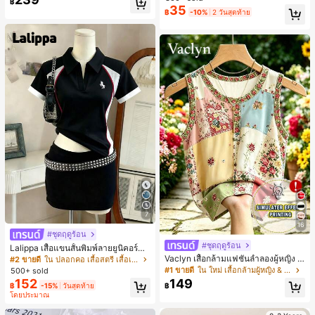
฿
สำหรับผู้หญิงและเด็กหญิง สำหรับการเ
35
เกือบหมดแล้ว!
เกือบหมดแล้ว!
#1 ขายดี
ใน โบโฮ ต่างหูผู้หญิง
฿
-10%
2 วันสุดท้าย
ดินทาง งานแต่งงาน ปาร์ตี้ วันเกิด ของ
ลูกค้ากลับมาซื้อซ้ำ!
ขวัญคริสต์มาส 2026
เกือบหมดแล้ว!
7
16
#ชุดฤดูร้อน
#ชุดฤดูร้อน
Lalippa เสื้อแขนสั้นพิมพ์ลายยูนิคอร์นล
ายทางสีตัดกันสำหรับผู้หญิง สไตล์วิทย
Vaclyn เสื้อกล้ามแฟชั่นลำลองผู้หญิง ล
#2 ขายดี
ใน ปลอกคอ เสื้อสตรี เสื้อเบลาส์ & Tee
าลัย
ายแพตช์เวิร์ก แขนกุด คอกลม ติดกระดุ
#1 ขายดี
ใน ใหม่ เสื้อกล้ามผู้หญิง & Camis
500+ sold
ม
152
149
฿
-15%
วันสุดท้าย
฿
โดยประมาณ