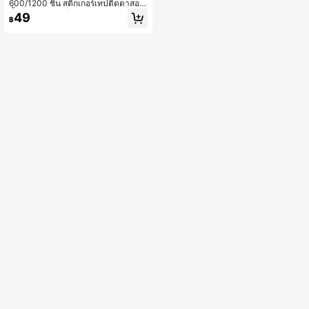
600/1200 ชิ้น สติกเกอร์เทปติดตาสอง
ชั้นแบบมองไม่เห็น แถบตาข่ายติดตาส
49
฿
องชั้นแบบมีกาวในตัวโปร่งใสสำหรับยก
กระชับตาและเครื่องมือแต่งหน้า,เครื่อง
สำอาง,ราคาถูก,ของตกแต่งห้อง,โต๊ะเค
รื่องแป้ง,ท่องเที่ยว,ห้องนอน,อุปกรณ์แต่
งหน้า,ราคาถูก,ของขวัญเล็กๆน้อยๆ,เครื่
องสำอาง,เครื่องมือแต่งหน้า,ของถูก,ขอ
งขวัญ,ของขวัญสำหรับผู้หญิง,ของขวัญ
คริสต์มาส,ของแจก,ท่องเที่ยว,ของถูก,ข
องใช้จำเป็นสำหรับการเดินทาง