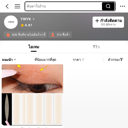
ค้นหาในร้าน
YWYK
กำลังติดตาม
305 ผู้ติดตาม
4.87
836 ชิ้นที่ขายไปเมื่อเร็วๆ นี้
314 ซื้อซ้ำ
ไอเทม
รีวิว
แนะนำ
ที่นิยมมากที่สุด
ราคา
ตัวกรอง