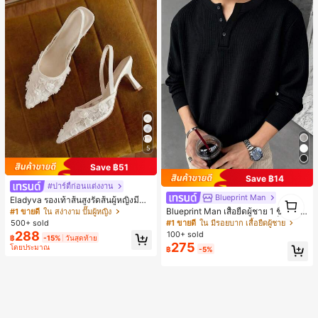
5
Save ฿51
Save ฿14
#ปาร์ตี้ก่อนแต่งงาน
Blueprint Man
1
Eladyva รองเท้าส้นสูงรัดส้นผู้หญิงมีดอ
1
กไม้ประดับตาข่ายเสริมและสามารถสว
Blueprint Man เสื้อยืดผู้ชาย 1 ชิ้น คอเ
#1 ขายดี
ใน สง่างาม ปั๊มผู้หญิง
มได้สองแบบ ส้นสูง 7 ซม. รูปแบบโรมัน
ฮนลีย์ ผ้าถักลายวาฟเฟิล คอวีเล็ก ทรงห
#1 ขายดี
ใน มีรอยบาก เสื้อยืดผู้ชาย
500+ sold
หรูหรา ส้นเข็ม ลุคเทพนิยาย
ลวม บาง ระบายอากาศได้ดี ใส่สบาย มี
288
100+ sold
฿
-15%
วันสุดท้าย
กระดุม สไตล์ Old Money ทรงยุโรป ไซ
275
โดยประมาณ
฿
-5%
ส์ใหญ่กว่าปกติ กรุณาเลือกไซส์เล็กลงเพื่
อให้พอดีขึ้น