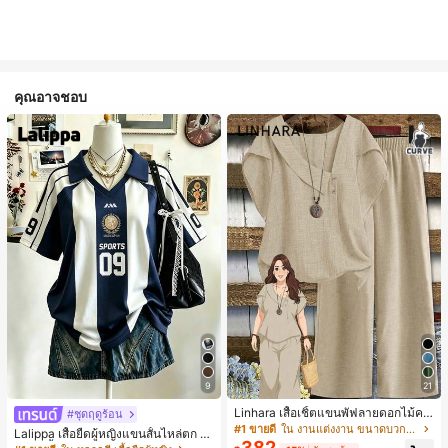
คุณอาจชอบ
9
21
Linhara เสื้อเชิ้ตแขนพัฟลายดอกไม้คอ
#ชุดฤดูร้อน
ปกไม่สมมาตรสำหรับผู้หญิงไซส์ใหญ่ +
#1 ขายดี
ใน งานแต่งงาน ขนาดบวก Co-Ords
Lalippa เสื้อยืดผู้หญิงแขนสั้นไหล่ตก ค
กางเกงลำลองทรงหลวมเอวยางยืด 2 ชิ้
382
อวีปกเสื้อ ลายพิมพ์ดิจิทัลลายทาง สไตล์