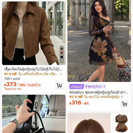
หญิงและเด็กผู้หญิง เหมาะสำหรับฤดูใบ
ไม้ร่วงและฤดูหนาว
17
เสื้อแจ็คเก็ตผู้หญิงฤดูใบไม้ผลิ/ใบไม้ร่วง
สีพื้น หนังเทียม สไตล์ปกคอเสื้อ ซิปขึ้น
#1 ขายดี
ใน เครื่องบินทิ้งระเบิด แจ็คเก็ตผู้หญิง
แขนยาว สไตล์ลำลอง วิทยาลัย สนามบิ
6
100+ sold
น เสื้อนอก สีน้ำตาล สไตล์สบายๆ ฤดูใบ
373
฿
-15%
วันสุดท้าย
ไม้ร่วง
#ชุดฤดูร้อน
โดยประมาณ
Modelyn ชุดเดรสผู้หญิงฤดูร้อนผ้าตาข่
ายพิมพ์ลาย คอไม่สมมาตร จับจีบ หรูหร
#2 ขายดี
ใน ดอกไม้ เดรสสั้นผู้หญิง
า เซ็กซี่
316
฿
-4%