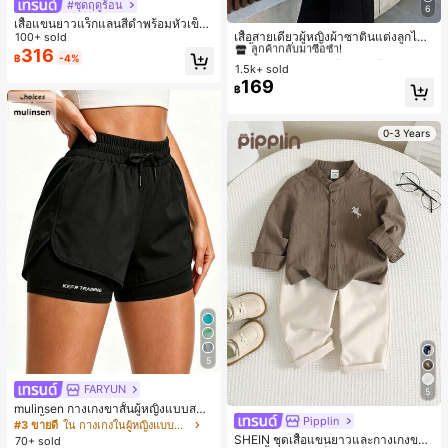
#ชุดฤดูร้อน
6
#2 ขายดี
ใน สีกากี เสื้อสตรี เสื้อเบลาส์ & Tee
เสื้อแขนยาวแร็กแลนสีดำพร้อมหัวเข็ม
ลูกค้ากลับมาซื้อซ้ำ!
เสื้อสายเดี่ยวผู้หญิงผ้าซาตินแต่งลูกไม้
ขัดโลหะ ฤดูใบไม้ผลิ/ฤดูร้อน สไตล์โบฮีเ
100+ sold
- เสื้อสายเดี่ยวฤดูร้อนสีคากีมีรอยผ่าด้า
มียนวินเทจ เหมาะสำหรับงานแต่งงาน
316
#2 ขายดี
#2 ขายดี
ใน สีกากี เสื้อสตรี เสื้อเบลาส์ & Tee
ใน สีกากี เสื้อสตรี เสื้อเบลาส์ & Tee
฿
-4%
นข้างที่น่าดึงดูดแบบสบายๆ
งานปาร์ตี้ การเดินทางไปทำงาน และสุ
1.5k+ sold
ลูกค้ากลับมาซื้อซ้ำ!
ลูกค้ากลับมาซื้อซ้ำ!
นทรียศาสตร์
169
#2 ขายดี
ใน สีกากี เสื้อสตรี เสื้อเบลาส์ & Tee
฿
ลูกค้ากลับมาซื้อซ้ำ!
0-3 Years
5
FARYUN
5
mulinsen กางเกงขาสั้นผู้หญิงแบบสบา
Pipplin
ยๆ สีพื้น หลวม อเนกประสงค์ กางเกงขา
#3 ขายดี
ใน กางเกงในผู้หญิงแบบแอคทีฟ
สั้นกีฬา 2-In-1 สำหรับวิ่ง ฟิตเนส และก
SHEIN ชุดเสื้อแขนยาวและกางเกงขาย
70+ sold