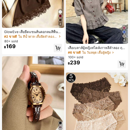
4
GlowEve เสื้อยืดแขนสั้นคอกลมสีพื้นลำ
ลองอเนกประสงค์สำหรับผู้หญิง
#2 ขายดี
ใน สีน้ำตาล เสื้อยืดลำลองพื้นฐาน
4
80+ sold
169
฿
เสื้อเบลาส์ผู้หญิงสไตล์เกาหลีลำลอง ฤดู
ใบไม้ผลิ/ฤดูร้อนใหม่ ชายระบาย ชิคแล
#6 ขายดี
ใน วันหยุด เสื้อผู้หญิง
ะหรูหรา
100+ sold
239
฿