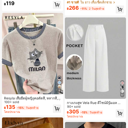
ารฝึกซ้อมกีฬาในฤดูร้อน
าว 2 ชิ้น สำหรับเด็กทารกชาย/หญิง ยูนิ
119
#1 ขายดี
ใน ยาว เสื้อเชิ้ตเด็กชาย
฿
เซ็กซ์ สไตล์วินเทจ ลำลอง ฤดูใบไม้ร่วง/
266
฿
-11%
2 วันสุดท้าย
ฤดูหนาว ชุดเสื้อผ้าเด็กทารกชาย นุ่มนิ่
ม วินเทจ
6
17
Resyla เสื้อยืดผู้หญิงคอตัดสี, หลากสี, ล
ายพิมพ์แมวน่ารัก, เสื้อสำหรับออกไปเที่
100+ sold
กางเกงสูท Vela Rue ดีไซน์มินิมอล น้ำ
ยวฤดูร้อน, ดีไซน์กราฟิก, ความรู้สึกพรีเ
135
หนักเบา โปร่งแสงเล็กน้อย สีน้ำเงินเข้ม
90+ sold
฿
-15%
วันสุดท้าย
มียม, ลำลองอเนกประสงค์, สวมใส่ประ
สีพื้น ปิดด้วยซิป ตะขอ และกระดุม ขาก
305
โดยประมาณ
฿
-15%
วันสุดท้าย
จำวัน, กลางแจ้ง, ช้อปปิ้ง, การเดินทาง
ว้าง ทรงเพรียว แฟชั่นทุกฤดูกาล สีขาว
โดยประมาณ
เสื้อผ้ากลางแจ้ง