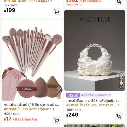
#1 ขายดี
ใน หลากสี เสื้อยืดผู้หญิง
฿
-15%
วันสุดท้าย
น สำหรับฤดูใบไม้ผลิ/ฤดูร้อน
สปอร์ตแฟชั่นมินิมอล ของขวัญสำหรับเ
โดยประมาณ
1k+ sold
พื่อน
199
฿
22
#คลัตช์งานแต่งงาน
กระเป๋าถือมุกดอกไม้สำหรับผู้หญิง, เหม
ชุดแปรงแต่งหน้า 16 ชิ้น ประกอบด้วยแ
าะสำหรับชุดราตรี, ชุดบอล, เครื่องประ
#1 ขายดี
ใน เลื่อม กระเป๋าราตรีผู้หญิง
ปรงแต่งหน้า 13 ชิ้น, ฟองน้ำแต่งหน้ารู
ดับงานแต่งงาน, กระเป๋าสตางค์สุภาพส
#2 ขายดี
ใน การแต่งหน้า ชุดแปรง
100+ sold
ปหยดน้ำ 1 ชิ้น, แปรงแป้งรองพื้นกลม 1
ตรีหรูหรา, ของขวัญสำหรับผู้หญิง (ลาย
600+ sold
249
฿
ชิ้น และฟองน้ำแต่งหน้ารูปสามเหลี่ยม
สุ่ม)
17
฿
-11%
2 วันสุดท้าย
1 ชิ้น - ชุดคลาสสิก ทำจากขนสังเคราะ
ห์นุ่มและเป็นมิตรต่อผิว เหมาะสำหรับผู้