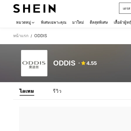
เดรส
Use up 
หมวดหมู่
พิเศษเฉพาะคุณ
มาใหม่
ดีลสุดพิเศษ
เสื้อผ้าผู้ห
หน้าแรก
ODDIS
/
ODDIS
4.55
ไอเทม
รีวิว