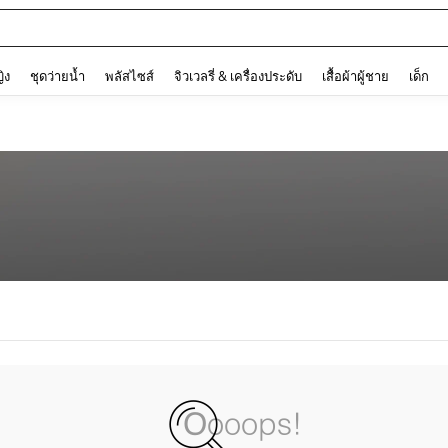
and down arrow keys to navigate search การค้นหาล่าสุด and ค้นหา. Press Enter to
ญิง
ชุดว่ายน้ำ
พลัสไซส์
จิวเวลรี่ & เครื่องประดับ
เสื้อผ้าผู้ชาย
เด็ก