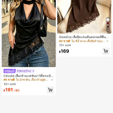
4
GlowEve เสื้อยืดแขนสั้นคอกลมสีพื้นลำ
ลองอเนกประสงค์สำหรับผู้หญิง
#3 ขายดี
ใน สีน้ำตาล เสื้อยืดลำลองพื้นฐาน
70+ sold
169
฿
#ชุดฤดูร้อน
Cévolie เสื้อกล้ามแฟชั่นปาร์ตี้ทรงเข้า
รูป เซ็กซี่ คอเดรป คอคาวล์ จับย่น แต่ง
#5 ขายดี
ใน ผ้าซาติน เสื้อกล้ามผู้หญิง & Camis
ลูกไม้ ดีไซน์ต่อผ้า เปิดหลัง แขนกุด
50+ sold
191
฿
-4%