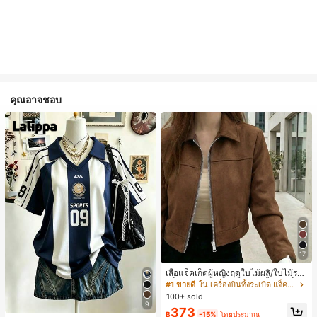
คุณอาจชอบ
17
เสื้อแจ็คเก็ตผู้หญิงฤดูใบไม้ผลิ/ใบไม้ร่วง
สีพื้น หนังเทียม สไตล์ปกคอเสื้อ ซิปขึ้น
#1 ขายดี
ใน เครื่องบินทิ้งระเบิด แจ็คเก็ตผู้หญิง
แขนยาว สไตล์ลำลอง วิทยาลัย สนามบิ
100+ sold
น เสื้อนอก สีน้ำตาล สไตล์สบายๆ ฤดูใบ
9
373
ไม้ร่วง
฿
-15%
โดยประมาณ