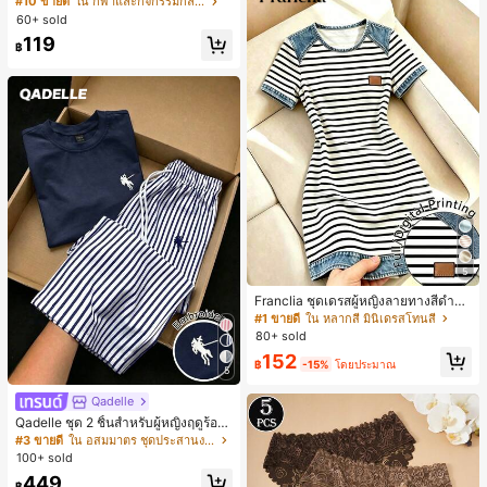
#10 ขายดี
ใน กีฬาและกิจกรรมกลางแจ้ง
สั้นกีฬา 2-In-1 สำหรับวิ่ง ฟิตเนส และก
60+ sold
ารฝึกซ้อมกีฬาในฤดูร้อน
119
฿
5
Franclia ชุดเดรสผู้หญิงลายทางสีดำขา
วแบบแพตช์เวิร์กเอฟเฟกต์เดนิม สำหรั
#1 ขายดี
ใน หลากสี มินิเดรสโทนสี
บฤดูร้อน รุ่นใหม่ พิมพ์ดิจิทัลลายทางแบ
80+ sold
บไม่เดนิม ดีไซน์นิช แขนสั้น
152
฿
-15%
โดยประมาณ
5
Qadelle
Qadelle ชุด 2 ชิ้นสำหรับผู้หญิงฤดูร้อน
แบบสบายๆ สำหรับใส่ทุกวัน, กางเกงขา
#3 ขายดี
ใน อสมมาตร ชุดประสานงานสตรี
ยาวลายทางสีน้ำเงินเข้มและสีขาว, เสื้อ
100+ sold
ยืดแขนสั้นคอกลมปักลายรัดรูป
449
฿