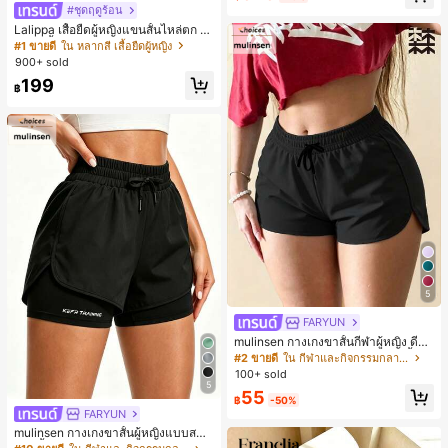
#ชุดฤดูร้อน
Lalippa เสื้อยืดผู้หญิงแขนสั้นไหล่ตก ค
อวีปกเสื้อ ลายพิมพ์ดิจิทัลลายทาง สไตล์
#1 ขายดี
ใน หลากสี เสื้อยืดผู้หญิง
สปอร์ตแฟชั่นมินิมอล ของขวัญสำหรับเ
900+ sold
พื่อน
199
฿
5
FARYUN
mulinsen กางเกงขาสั้นกีฬาผู้หญิง ดีไซ
น์ปลายเปิด เอวยืดหยุ่น กางเกงขาสั้น
#2 ขายดี
ใน กีฬาและกิจกรรมกลางแจ้ง
ลำลองกีฬาฤดูร้อน ความยาว 3/4
100+ sold
5
55
฿
-50%
FARYUN
mulinsen กางเกงขาสั้นผู้หญิงแบบสบา
ยๆ สีพื้น หลวม อเนกประสงค์ กางเกงขา