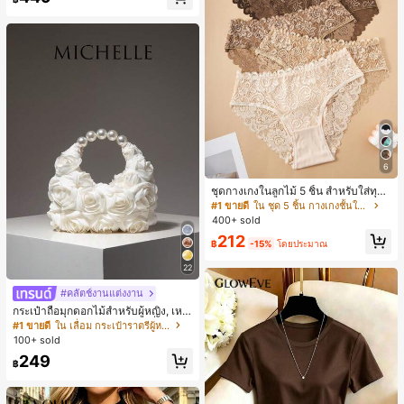
6
ชุดกางเกงในลูกไม้ 5 ชิ้น สำหรับใส่ทุกวั
น
#1 ขายดี
ใน ชุด 5 ชิ้น กางเกงชั้นในผู้หญิง
400+ sold
212
฿
-15%
โดยประมาณ
22
#คลัตช์งานแต่งงาน
กระเป๋าถือมุกดอกไม้สำหรับผู้หญิง, เหม
าะสำหรับชุดราตรี, ชุดบอล, เครื่องประ
#1 ขายดี
ใน เลื่อม กระเป๋าราตรีผู้หญิง
ดับงานแต่งงาน, กระเป๋าสตางค์สุภาพส
100+ sold
ตรีหรูหรา, ของขวัญสำหรับผู้หญิง (ลาย
249
สุ่ม)
฿