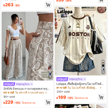
฿
-20%
ตะชายหาดแฟชั่นสายไขว้ รองเท้าผู้ห
263
ญิง สำหรับออฟฟิศ บ้าน กลางแจ้ง ดีไซ
฿
-9%
น์หัวเหลี่ยม ชิคและหรูหรา สำหรับเดทไ
นท์
19
5
#ชุดฤดูร้อน
Lalippa เสื้อยืดผู้หญิงทรงโอเวอร์ไซส์ค
#ชุดฤดูร้อน
วามยาวกลาง คอกลม ไหล่ตก ลายพิมพ์
#1 ขายดี
ใน โอเวอร์ไซส์ เสื้อยืดผู้หญิง
SHEIN Elenzya กางเกงคูลอตลายจุดเ
ตัวอักษรและลายทางแนวตั้ง สไตล์แฟชั่
200+ sold
อวสูงแบบใหม่สำหรับฤดูใบไม้ผลิ/ฤดูร้อ
#4 ขายดี
ใน หลากสี กางเกงลำลอง
นมินิมอล ของขวัญให้เพื่อน
น, สไตล์หรูหราเหมาะสำหรับใส่ในชีวิต
169
80+ sold
฿
-15%
โดยประมาณ
ประจำวันและทำงาน, ให้ความรู้สึกวินเ
229
ทจสำหรับฤดูรับปริญญา, เทศกาลดนตร
฿
-15%
โดยประมาณ
ี, การแข่งม้าดาร์บี้, วันประกาศอิสรภาพ