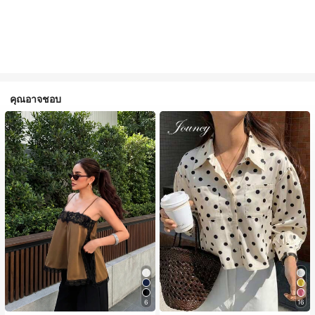
คุณอาจชอบ
#1 ขายดี
ใน สีกากี เสื้อสตรี เสื้อเบลาส์ & Tee
6
16
ลูกค้ากลับมาซื้อซ้ำ!