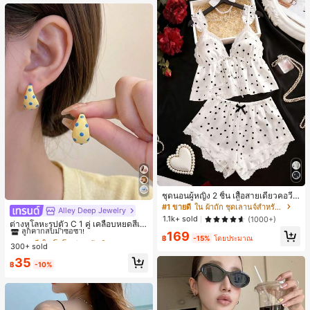
ชุดนอนผู้หญิง 2 ชิ้น เสื้อสายเดี่ยวคอวีลู
กไม้ พร้อมกางเกงขาสั้นแต่งลูกไม้ แต่ง
#1 ขายดี
ใน ผ้าถัก ชุดเลานจ์สำหรับผู้หญิง
Alley Deep Jewelry
#1 ขายดี
ใน โบโฮ ต่างหูผู้หญิง
โบว์ที่เอว ชุดลำลองผู้หญิงนุ่มสบายน่ารั
1.1k+ sold
(1000+)
ลูกค้ากลับมาซื้อซ้ำ!
ต่างหูโลหะรูปตัว C 1 คู่ เคลือบหยดสีเห
ก สไตล์เอสเธติก
ลือง ลายจุดสีน้ำเงิน สไตล์ยุโรปและอเม
169
เกือบหมดแล้ว!
#1 ขายดี
#1 ขายดี
ใน โบโฮ ต่างหูผู้หญิง
ใน โบโฮ ต่างหูผู้หญิง
฿
-15%
โดยประมาณ
ริกัน แฟชั่นส่วนตัว หวานและสง่างาม
300+ sold
ลูกค้ากลับมาซื้อซ้ำ!
ลูกค้ากลับมาซื้อซ้ำ!
สำหรับผู้หญิงและเด็กหญิง สำหรับการเ
เกือบหมดแล้ว!
เกือบหมดแล้ว!
#1 ขายดี
ใน โบโฮ ต่างหูผู้หญิง
35
ดินทาง งานแต่งงาน ปาร์ตี้ วันเกิด ของ
฿
-10%
ลูกค้ากลับมาซื้อซ้ำ!
ขวัญคริสต์มาส 2026
เกือบหมดแล้ว!