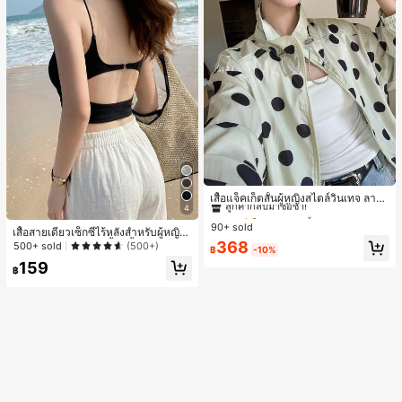
#1 ขายดี
ใน กระเป๋า เสื้อคลุมลำลอง
ลูกค้ากลับมาซื้อซ้ำ!
เสื้อแจ็คเก็ตสั้นผู้หญิงสไตล์วินเทจ ลายจุ
4
ดขนาดใหญ่ คอตั้ง เอวเข้ารูป แขนพอง
#1 ขายดี
#1 ขายดี
ใน กระเป๋า เสื้อคลุมลำลอง
ใน กระเป๋า เสื้อคลุมลำลอง
ทรงหลวม แฟชั่นอเนกประสงค์ สำหรับใ
90+ sold
ลูกค้ากลับมาซื้อซ้ำ!
ลูกค้ากลับมาซื้อซ้ำ!
เสื้อสายเดี่ยวเซ็กซี่ไร้หลังสำหรับผู้หญิง
ส่ประจำวันและไปเที่ยวพักผ่อน
#1 ขายดี
ใน กระเป๋า เสื้อคลุมลำลอง
พร้อมบราแบบมีฟองน้ำ, เสื้อกล้ามแขน
368
500+ sold
(500+)
฿
-10%
กุด, เสื้อลำลองสีดำสำหรับฤดูร้อน
ลูกค้ากลับมาซื้อซ้ำ!
159
฿