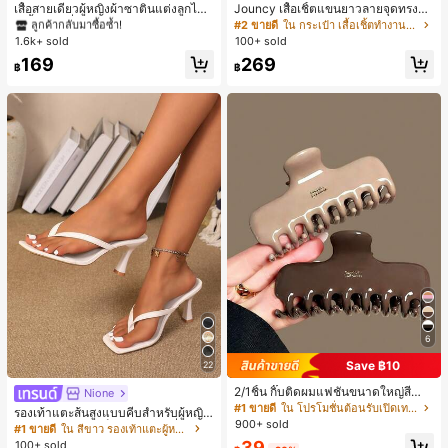
#1 ขายดี
#1 ขายดี
ใน สีกากี เสื้อสตรี เสื้อเบลาส์ & Tee
ใน สีกากี เสื้อสตรี เสื้อเบลาส์ & Tee
เสื้อสายเดี่ยวผู้หญิงผ้าซาตินแต่งลูกไม้
Jouncy เสื้อเชิ้ตแขนยาวลายจุดทรงหล
- เสื้อสายเดี่ยวฤดูร้อนสีคากีมีรอยผ่าด้า
วมสำหรับผู้หญิง
ลูกค้ากลับมาซื้อซ้ำ!
ลูกค้ากลับมาซื้อซ้ำ!
#2 ขายดี
ใน กระเป๋า เสื้อเชิ้ตทำงานมีกระเป๋า
นข้างที่น่าดึงดูดแบบสบายๆ
1.6k+ sold
100+ sold
#1 ขายดี
ใน สีกากี เสื้อสตรี เสื้อเบลาส์ & Tee
ลูกค้ากลับมาซื้อซ้ำ!
169
269
฿
฿
6
Save ฿10
22
2/1ชิ้น กิ๊บติดผมแฟชั่นขนาดใหญ่สีน้ำ
Nione
ตาลชานมสำหรับผู้หญิง เหมาะสำหรับก
#1 ขายดี
ใน โปรโมชั่นต้อนรับเปิดเทอม เครื่องประดับผมผู้หญิง
รองเท้าแตะส้นสูงแบบคีบสำหรับผู้หญิง
ารอาบน้ำ ล้างหน้า และจัดแต่งทรงผม
900+ sold
สไตล์คลาสสิก สีบล็อก สไตล์แฟรี่ฤดูร้อ
#1 ขายดี
ใน สีขาว รองเท้าแตะผู้หญิง
น ส้นเข็ม รองเท้าแตะแบบคีบ รองเท้าแ
39
100+ sold