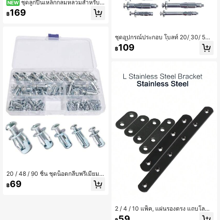
ชุดลูกปืนเหล็กกลมหลวมสำหรับจั
NEW
กรยาน ขนาดเมตริก 1-8 มม. แบบคละ
169
฿
620 ชิ้น (12 ขนาด)
ชุดอุปกรณ์ประกอบ โบลท์ 20/ 30/ 52/
80 ชิ้น หัวเจาะผนังเพื่อความมั่นคงสำห
109
฿
รับผนังแบบไม่สนิท แผ่นร้อยเกลียว และ
แผงประกอบ - M4*32, M4*60, M5*5
2, M5*65, M6*52, M6*65 (ชุดอุปกร
ณ์ประกอบ)
20 / 48 / 90 ชิ้น ชุดน็อตกลีบพรีเมียม -
ทำจากเหล็กคาร์บอนคุณภาพสูง ทนสนิ
69
฿
ม ติดตั้งง่ายด้วยคีม สำหรับตกแต่งบ้าน
และโครงการก่อสร้างบนผนังแห้งและผ
นังว่าง
2 / 4 / 10 แพ็ค, แผ่นรองตรง แถบโลหะ
ตรง 37 / 46 / 56 / 76 / 125 / 195 มม.
59