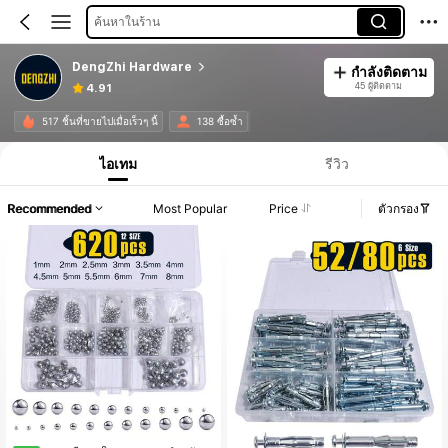
ค้นหาในร้าน
DengZhi Hardware
กำลังติดตาม
45 ผู้ติดตาม
4.91
517 ชิ้นที่ขายไปเมื่อเร็วๆ นี้
138 ซื้อซ้ำ
ไอเทม
รีวิว
Recommended
Most Popular
Price
ตัวกรอง