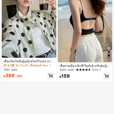
4
เสื้อแจ็คเก็ตสั้นผู้หญิงสไตล์วินเทจ ลายจุ
ดขนาดใหญ่ คอตั้ง เอวเข้ารูป แขนพอง
#1 ขายดี
ใน กระเป๋า เสื้อคลุมลำลอง
เสื้อสายเดี่ยวเซ็กซี่ไร้หลังสำหรับผู้หญิง
ทรงหลวม แฟชั่นอเนกประสงค์ สำหรับใ
พร้อมบราแบบมีฟองน้ำ, เสื้อกล้ามแขน
100+ sold
500+ sold
(500+)
ส่ประจำวันและไปเที่ยวพักผ่อน
กุด, เสื้อลำลองสีดำสำหรับฤดูร้อน
368
159
฿
-10%
฿