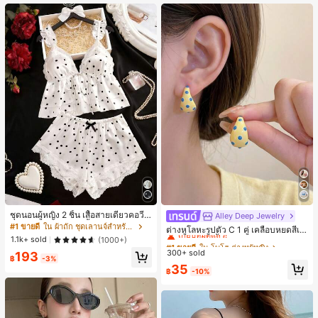
ชุดนอนผู้หญิง 2 ชิ้น เสื้อสายเดี่ยวคอวีลู
Alley Deep Jewelry
#1 ขายดี
ใน โบโฮ ต่างหูผู้หญิง
กไม้ พร้อมกางเกงขาสั้นแต่งลูกไม้ แต่ง
#1 ขายดี
ใน ผ้าถัก ชุดเลานจ์สำหรับผู้หญิง
เกือบหมดแล้ว!
ต่างหูโลหะรูปตัว C 1 คู่ เคลือบหยดสีเห
โบว์ที่เอว ชุดลำลองผู้หญิงนุ่มสบายน่ารั
1.1k+ sold
ลือง ลายจุดสีน้ำเงิน สไตล์ยุโรปและอเม
(1000+)
#1 ขายดี
#1 ขายดี
ใน โบโฮ ต่างหูผู้หญิง
ใน โบโฮ ต่างหูผู้หญิง
ก สไตล์เอสเธติก
ริกัน แฟชั่นส่วนตัว หวานและสง่างาม
300+ sold
เกือบหมดแล้ว!
เกือบหมดแล้ว!
193
฿
-3%
สำหรับผู้หญิงและเด็กหญิง สำหรับการเ
#1 ขายดี
ใน โบโฮ ต่างหูผู้หญิง
35
ดินทาง งานแต่งงาน ปาร์ตี้ วันเกิด ของ
฿
-10%
เกือบหมดแล้ว!
ขวัญคริสต์มาส 2026