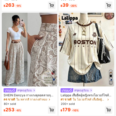
ตะชายหาดแฟชั่นสายไขว้ รองเท้าผู้ห
263
39
ญิง สำหรับออฟฟิศ บ้าน กลางแจ้ง ดีไซ
฿
-9%
฿
-20%
น์หัวเหลี่ยม ชิคและหรูหรา สำหรับเดทไ
นท์
5
19
#ชุดฤดูร้อน
#ชุดฤดูร้อน
SHEIN Elenzya กางเกงคูลอตลายจุดเ
Lalippa เสื้อยืดผู้หญิงทรงโอเวอร์ไซส์ค
อวสูงแบบใหม่สำหรับฤดูใบไม้ผลิ/ฤดูร้อ
วามยาวกลาง คอกลม ไหล่ตก ลายพิมพ์
#4 ขายดี
ใน หลากสี กางเกงลำลอง
#1 ขายดี
ใน โอเวอร์ไซส์ เสื้อยืดผู้หญิง
น, สไตล์หรูหราเหมาะสำหรับใส่ในชีวิต
ตัวอักษรและลายทางแนวตั้ง สไตล์แฟชั่
80+ sold
200+ sold
ประจำวันและทำงาน, ให้ความรู้สึกวินเ
นมินิมอล ของขวัญให้เพื่อน
253
179
ทจสำหรับฤดูรับปริญญา, เทศกาลดนตร
฿
-6%
฿
-10%
ี, การแข่งม้าดาร์บี้, วันประกาศอิสรภาพ