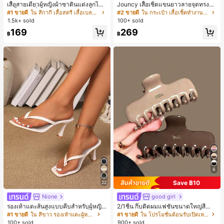
เสื้อสายเดี่ยวผู้หญิงผ้าซาตินแต่งลูกไม้
Jouncy เสื้อเชิ้ตแขนยาวลายจุดทรงหล
- เสื้อสายเดี่ยวฤดูร้อนสีคากีมีรอยผ่าด้า
วมสำหรับผู้หญิง
#1 ขายดี
ใน สีกากี เสื้อสตรี เสื้อเบลาส์ & Tee
#2 ขายดี
ใน กระเป๋า เสื้อเชิ้ตทำงานมีกระเป๋า
นข้างที่น่าดึงดูดแบบสบายๆ
1.5k+ sold
100+ sold
169
269
฿
฿
6
Save ฿10
22
Nione
good girl
รองเท้าแตะส้นสูงแบบคีบสำหรับผู้หญิง
2/1ชิ้น กิ๊บติดผมแฟชั่นขนาดใหญ่สีน้ำ
สไตล์คลาสสิก สีบล็อก สไตล์แฟรี่ฤดูร้อ
ตาลชานมสำหรับผู้หญิง เหมาะสำหรับก
#1 ขายดี
ใน สีขาว รองเท้าแตะผู้หญิง
#1 ขายดี
ใน โปรโมชั่นต้อนรับเปิดเทอม เครื่องประดับผมผู้หญิง
น ส้นเข็ม รองเท้าแตะแบบคีบ รองเท้าแ
ารอาบน้ำ ล้างหน้า และจัดแต่งทรงผม
100+ sold
900+ sold