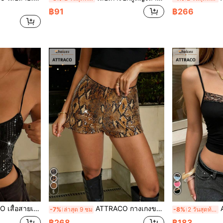
฿91
฿266
5
ล์เรียบง่าย แฟชั่นเซ็กซี่ สายสปาเก็ตตี้ สำหรับปีใหม่ ฤดูร้อน สีดำ
ATTRACO กางเกงขาสั้นแฟชั่นผู้หญิงเอวยืด แต่งเลื่อมสีบล็อก ลายเสือชีตาห์ เงาวาว สไตล์ Y2K สำหรับปาร์ตี้และชุดฮาโลวีน สีเหลือง ฤดูร้อน
ATTR
-7%
ล่าสุด 9 ชม
-8%
2 วันสุดท้าย
฿268
฿183