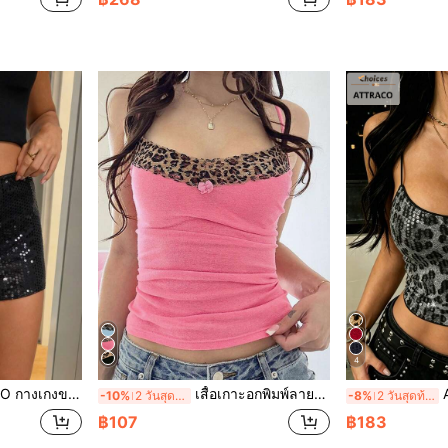
4
 สีดำ เลื่อมเงา สไตล์เรโทร สำหรับฤดูร้อน
เสื้อเกาะอกพิมพ์ลายเสือดาวสุดเซ็กซี่น่ารัก Y2K สำหรับผู้หญิง, เหมาะสำหรับออกเดท, คอนเสิร์ต, Gyaru ลำลองสีชมพูฤดูร้อน
ATTRAC
-10%
2 วันสุดท้าย
-8%
2 วันสุดท้าย
฿107
฿183