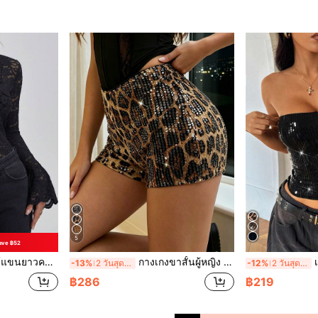
5
ave ฿52
กซี่ ยืดหยุ่น เหมาะสำหรับฤดูหนาว คริสต์มาส เสื้อคอร์เซ็ตลำลองสีดำ
กางเกงขาสั้นผู้หญิง Y2K ลายเสือดาวประดับเลื่อม สไตล์เรโทร ทรงสั้นมาก ผิวมันเงา ลำลอง สำหรับฤดูร้อน
เสื้อ
-13%
2 วันสุดท้าย
-12%
2 วันสุดท้าย
฿286
฿219