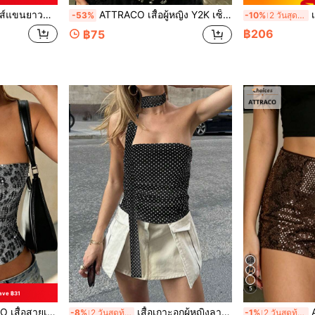
่เข้ารูปสำหรับผู้หญิง สีขาว ฤดูใบไม้ผลิ
ATTRACO เสื้อผู้หญิง Y2K เซ็กซี่ ลายเสือดาวประดับเลื่อม ชุดเงางามสำหรับคอนเสิร์ต ปาร์ตี้ ชุดฮาโลวีน วันหยุดพักผ่อน ออกไปข้างนอก สีน้ำตาล ฤดูร้อน
เสื้อเก
-53%
-10%
2 วันสุดท้าย
฿206
฿75
5
ave ฿31
วประดับเลื่อมเซ็กซี่ Y2K สำหรับผู้หญิง ชุดฤดูใบไม้ร่วง วันหยุด วันเกิด ฮาโลวีน เทศกาล และปาร์ตี้
เสื้อเกาะอกผู้หญิงลายจุดพิมพ์พร้อมสายคาดลำลองสีดำฤดูร้อน
ATTRAC
-8%
2 วันสุดท้าย
-1%
2 วันสุดท้าย