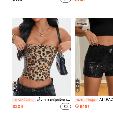
5
เสื้อเกาะอกผู้หญิงลายเสือดาววินเทจประดับเลื่อม สไตล์ Y2K เซ็กซี่ สำหรับฤดูใบไม้ร่วง ฮาโลวีน ท่องเที่ยว และฤดูร้อน
ATTRACO กางเกงขาสั้นผู้หญิง Y2K
-11%
2 วันสุดท้าย
-47%
3 วันสุดท้าย
฿204
฿181