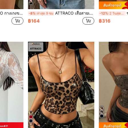
อม Y2K ชุดฮาโลวีน กางเกงลายเสือดาวเงาวาว เสื้อผ้าสำหรับวันหยุดฤดูร้อน
ATTRACO เสื้อสายเดี่ยวผู้หญิง Y2K ลายเสือดาว เซ็กซี่น่ารัก เหมาะสำหรับเดท คอนเสิร์ต และสไตล์ Gyaru ลำลอง
ชุดเด
-8%
ล่าสุด 9 ชม
-12%
2 วันสุดท้าย
฿164
฿316
4
ave ฿17