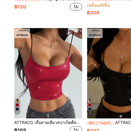
เหลือแค่6ชิ้น
฿130
฿208
4
4
ATTRACO เสื้อสายเดี่ยวสปาเก็ตตี้สตรี Y2K ฮาโลวีน, ปาร์ตี้ฤดูร้อน, ทรงเข้ารูป แฟชั่นอเนกประสงค์
ATTRACO เสื้อสายเดี่ยวผู้หญิงสีพื้นตกแต่งเลื่อม สไต
-8%
2 วันสุดท้าย
฿169
฿247