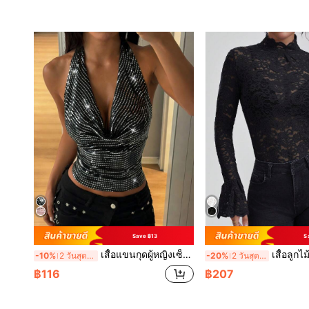
Save ฿13
S
เสื้อแขนกุดผู้หญิงเซ็กซี่ประดับเลื่อมเปิดหลัง คล้องคอ สีตัดกัน สไตล์วินเทจ Y2K สีดำ สำหรับฤดูร้อน
เสื้อลูกไม้แขนยาวคอตั้งทรงเข้ารูปสำหรับผู้หญิง สไตล์เซ็
-10%
2 วันสุดท้าย
-20%
2 วันสุดท้าย
฿116
฿207