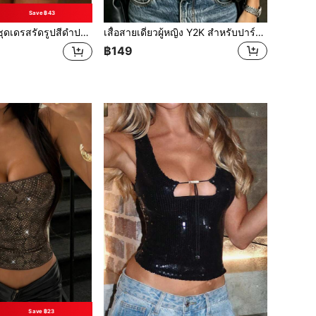
Save ฿43
รสรัดรูปสีดำประดับเลื่อมเซ็กซี่สำหรับผู้หญิง แขนกุด สไตล์ Y2K ชุดฮาโลวีนฤดูใบไม้ร่วง ชุดไปเที่ยวและออกงาน ฤดูร้อนที่หรูหรา
เสื้อสายเดี่ยวผู้หญิง Y2K สำหรับปาร์ตี้ฮาโลวีน เสื้อประกายวิบวับ ผู้หญิง Y2K เซ็กซี่เลื่อม ชุดฮาโลวีนฤดูใบไม้ร่วง ชุดไปเที่ยวพักผ่อน ชุดออกไปข้างนอกฤดูร้อน
฿149
Save ฿23