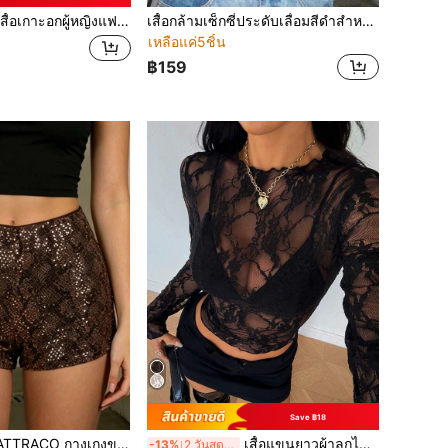
าะอกผู้หญิงแฟชั่นลายงูประดับเลื่อม, เสื้อเกาะอกผู้หญิงลายเสือดาวสำหรับฤดูร้อน, เสื้อเกาะอกผู้หญิงลายเสือดาววินเทจเรียบง่ายและมีสไตล์สำหรับชายหาด, วันหยุด, ฤดูใบไม้ร่วง ฮาโลวีน
เสื้อกล้ามเซ็กซี่ประดับเลื่อมสีดำสำหรับฤดูร้อน
เหลือแค่5ชิ้น
฿159
Save ฿18
O กางเกงขาสั้นผู้หญิงแฟชั่นสำหรับไนท์คลับและปาร์ตี้ ลายงูประดับคริสตัลสไตล์ Y2K ชุดฮาโลวีน กางเกงขาสั้นลายเสือดาว กางเกงเงาวาว เสื้อผ้าสำหรับวันหยุด
เสื้อแขนยาวผ้าลูกไม้ตาข่ายซีทรูสีดำสำหรับผู้หญิง ฤดูใบไม้ผลิ
-13%
2 วันสุดท้าย