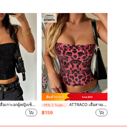
4
Save ฿20
เกาะอกผู้หญิงเซ็กซี่กลิตเตอร์, เสื้อคอร์เซ็ตสีดำ เสื้อผ้าผู้หญิงคริสต์มาส, เสื้อผ้าปีใหม่, ฤดูใบไม้ร่วง ฮาโลวีน ฤดูร้อน
ATTRACO เสื้อสายเดี่ยวผู้หญิงลายเสือดาววินเทจประดับเลื่อม สไตล์เซ็กซี่ Y2K สำหรับฤดูใบไม้ร่วง วันหยุด วันเกิด ฮาโลวีน เทศกาล ปาร์ตี้ และฤดูร้อน
-11%
2 วันสุดท้าย
฿159