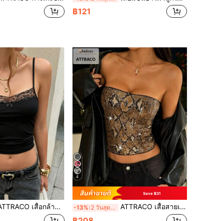
฿121
4
Save ฿31
ACO เสื้อกล้ามผู้หญิง Y2K เซ็กซี่น่ารัก ลายเสือดาว เหมาะสำหรับเดท คอนเสิร์ต ชุดสไตล์ Gyaru สีดำ
ATTRACO เสื้อสายเดี่ยวผู้หญิงลายเสือดาววินเทจประดับเลื่อม สไตล์ Y2K เสื้อเซ็กซี่สำหรับฤดูใบไม้ร่วง วันหยุด วันเกิด ฮาโลวีน เทศกาล และปาร์ตี้
-13%
2 วันสุดท้าย
฿208