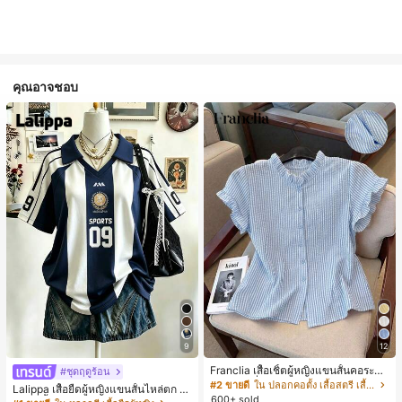
คุณอาจชอบ
9
12
Franclia เสื้อเชิ้ตผู้หญิงแขนสั้นคอระบา
#ชุดฤดูร้อน
ยกระดุมเดี่ยวลายทาง
#2 ขายดี
ใน ปลอกคอตั้ง เสื้อสตรี เสื้อเบลาส์ & Tee
Lalippa เสื้อยืดผู้หญิงแขนสั้นไหล่ตก ค
600+ sold
อวีปกเสื้อ ลายพิมพ์ดิจิทัลลายทาง สไตล์