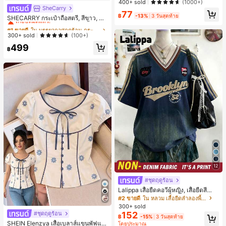
ลูกค้ากลับมาซื้อซ้ำ!
ลูกค้ากลับมาซื้อซ้ำ!
400+ sold
(1000+)
SheCarry
#1 ขายดี
ใน บรรยากาศฤดูร้อน กระเป๋าหูหิ้วด้านบนผู้หญิง
#1 ขายดี
ใน ป้องกันรอยเปื้อน พาเลตต์อายแชโดว์
77
฿
-13%
3 วันสุดท้าย
เกือบหมดแล้ว!
SHECARRY กระเป๋าถือสตรี, สีขาว, แฟ
ลูกค้ากลับมาซื้อซ้ำ!
ชั่น, สง่างาม, วันหยุด, งานปาร์ตี้
#1 ขายดี
#1 ขายดี
ใน บรรยากาศฤดูร้อน กระเป๋าหูหิ้วด้านบนผู้หญิง
ใน บรรยากาศฤดูร้อน กระเป๋าหูหิ้วด้านบนผู้หญิง
เกือบหมดแล้ว!
เกือบหมดแล้ว!
300+ sold
(100+)
#1 ขายดี
ใน บรรยากาศฤดูร้อน กระเป๋าหูหิ้วด้านบนผู้หญิง
499
฿
เกือบหมดแล้ว!
12
#ชุดฤดูร้อน
Lalippa เสื้อยืดคอวีผู้หญิง, เสื้อยืดสีน้ำเ
งินสไตล์มินิมอลเรโทร, เสื้อยืดผู้หญิงทร
#2 ขายดี
ใน หลวม เสื้อยืดลำลองพื้นฐาน
งหลวมสบาย, พิมพ์ตัวอักษรและตัวเลข
300+ sold
ภาษาอังกฤษ, เสื้อสำหรับออกไปเที่ยวฤ
#ชุดฤดูร้อน
152
฿
-15%
3 วันสุดท้าย
ดูร้อน, ลวดลายดีไซน์, ความรู้สึกพรีเมีย
SHEIN Elenzya เสื้อเบลาส์แขนพัฟแต่
โดยประมาณ
ม, ลำลองอเนกประสงค์, สวมใส่ประจำวั