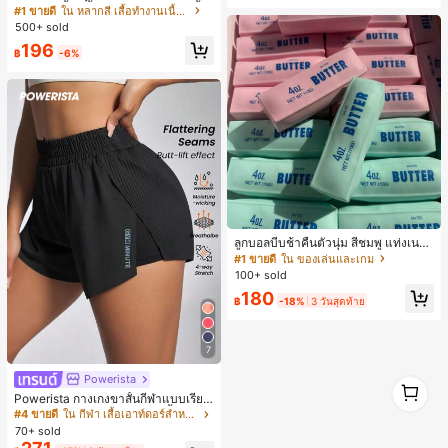
งระบายสีพื้นสีน้ำเงินสำหรับผู้หญิง, เสื้อ
#1 ขายดี
ใน หลากสี เสื้อทำงานเนื้อผ้านุ่ม
น, กลางแจ้ง, ช้อปปิ้ง, การเดินทาง, เสื้อ
ครอปเข้ารูปผูกโบว์คอวีตัดกันสำหรับฤ
ผ้ากลางแจ้ง
500+ sold
ดูร้อน
196
฿
-6%
ลูกบอลบีบช้าคืนตัวนุ่ม สีชมพู แท่งเนย
บีบคลายเครียด นุ่มยืดหยุ่น ของเล่นบีบ
#1 ขายดี
ใน ของเล่นและเกม
4 ออนซ์ ของเล่นเกลือ เหมาะสำหรับขอ
100+ sold
งขวัญวันหยุด ของขวัญสนุกและน่ารัก
180
ของขวัญวันเกิด ของขวัญอีสเตอร์ ของ
฿
-18%
3 วันสุดท้าย
ขวัญฮาโลวีน ของขวัญคริสต์มาส ของข
วัญปาร์ตี้ สกวิชชี่ ของเล่นสกวิชชี่ ของเ
ล่นคลายเครียดสกวิชชี่ สกวิชชี่เกี๊ยว ขอ
7
งเล่นสำหรับผู้ใหญ่ ผู้หญิง สกวิชชี่กรอบ
สกวิชชี่เนยกรอบ บีบ ลูกบอลสลัชชี่
Powerista
1
1
Powerista กางเกงขาสั้นกีฬาแบบเรียบ
ง่าย สไตล์วันทุกวัน กางเกงขาสั้นสบาย
#4 ขายดี
ใน กีฬา เสื้อเอาท์ดอร์สำหรับผู้หญิง&กางเกงกลางแจ้ง
พร้อมเสวตเตอร์
70+ sold