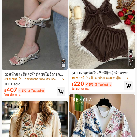
5
SHEIN ชุดชั้นในเซ็กซี่ผู้หญิงผ้าตาข่าย
รองเท้าแตะส้นสูงหัวตัดผูกโบว์ลายจุดส
มีโครงคัพบาง
#1 ขายดี
ใน ผ้าตาข่าย ชุดนอนผู้หญิง
ายเดี่ยวส้นไม่สมมาตรสำหรับผู้หญิง, รอ
#1 ขายดี
ใน เรขาคณิต รองเท้าแตะส้นสูงผู้หญิง
220
งเท้าแตะส้นสูงหนังเทียมสีขาวหรูหรา
100+ sold
฿
-15%
3 วันสุดท้าย
สำหรับฤดูร้อน
407
โดยประมาณ
฿
-15%
3 วันสุดท้าย
โดยประมาณ