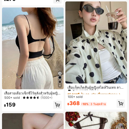
เกือบหมดแล้ว!
#1 ขายดี
ใน กระเป๋า เสื้อคลุมลำลอง
4
ลูกค้ากลับมาซื้อซ้ำ!
เสื้อแจ็คเก็ตสั้นผู้หญิงสไตล์วินเทจ ลายจุ
ดขนาดใหญ่ คอตั้ง เอวเข้ารูป แขนพอง
#1 ขายดี
#1 ขายดี
ใน กระเป๋า เสื้อคลุมลำลอง
ใน กระเป๋า เสื้อคลุมลำลอง
เสื้อสายเดี่ยวเซ็กซี่ไร้หลังสำหรับผู้หญิง
ทรงหลวม แฟชั่นอเนกประสงค์ สำหรับใ
100+ sold
ลูกค้ากลับมาซื้อซ้ำ!
ลูกค้ากลับมาซื้อซ้ำ!
พร้อมบราแบบมีฟองน้ำ, เสื้อกล้ามแขน
500+ sold
(1000+)
ส่ประจำวันและไปเที่ยวพักผ่อน
กุด, เสื้อลำลองสีดำสำหรับฤดูร้อน
#1 ขายดี
ใน กระเป๋า เสื้อคลุมลำลอง
368
159
฿
-10%
3 วันสุดท้าย
฿
ลูกค้ากลับมาซื้อซ้ำ!