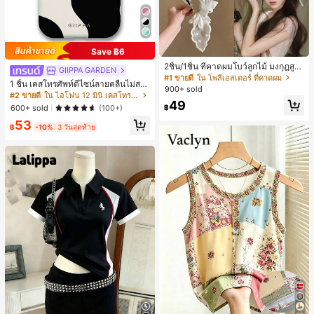
Save ฿6
2ชิ้น/1ชิ้น ที่คาดผมโบว์ลูกไม้ มงกุฎสูง
GIIPPA GARDEN
แถบกว้าง สีดำ สีขาว สำหรับใส่ประจำ
#1 ขายดี
ใน โพลีเอสเตอร์ ที่คาดผม
1 ชิ้น เคสโทรศัพท์ดีไซน์ลายคลื่นไม่สม
วัน กิ๊บติดผม ยางรัดผม (ลายปักดอกไม้
900+ sold
มาตรสำหรับ Phone 17 Pro Max, เหม
จัดวางแบบสุ่ม)
#2 ขายดี
ใน ไอโฟน 12 มินิ เคสโทรศัพท์แฟชั่น
49
าะสำหรับ Phone 16 Pro Max, 15 Pro
฿
600+ sold
(100+)
Max, 14 Pro Max, เคสโทรศัพท์สไตล์เ
53
กาหลีและน่าสนใจ, เข้ากันได้กับ 11/12/
฿
-10%
3 วันสุดท้าย
13/14/15/16 Pro Max Plus, ดีไซน์หรู
หราเหมาะสำหรับทั้งชายและหญิง, ของ
ขวัญในอุดมคติสำหรับคริสต์มาส, วันว
าเลนไทน์, อีสเตอร์, ฤดูแต่งงานและวันเ
กิดสำหรับแฟนสาว