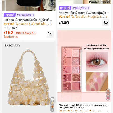
16
#ชุดฤดูร้อน
7
Vaclyn เสื้อกล้ามแฟชั่นลำลองผู้หญิง ล
#ชุดฤดูร้อน
ายแพตช์เวิร์ก แขนกุด คอกลม ติดกระดุ
#2 ขายดี
ใน ใหม่ เสื้อกล้ามผู้หญิง & Camis
ม
Lalippa เสื้อแขนสั้นพิมพ์ลายยูนิคอร์นล
149
ายทางสีตัดกันสำหรับผู้หญิง สไตล์วิทย
฿
#1 ขายดี
ใน ปลอกคอ เสื้อสตรี เสื้อเบลาส์ & Tee
าลัย
500+ sold
152
฿
-15%
3 วันสุดท้าย
โดยประมาณ
#1 ขายดี
ใน ป้องกันรอยเปื้อน พาเลตต์อายแชโดว์
ลูกค้ากลับมาซื้อซ้ำ!
Sweet mint 10 สี แมตต์ พาเลตต์ อาย
แชโดว์ , 1 ชิ้น อย่างสูง เม็ดสี กันน้ำ ทน
#1 ขายดี
#1 ขายดี
ใน ป้องกันรอยเปื้อน พาเลตต์อายแชโดว์
ใน ป้องกันรอยเปื้อน พาเลตต์อายแชโดว์
5
ทาน อายแชโดว์ ถาด อายแชโดว์