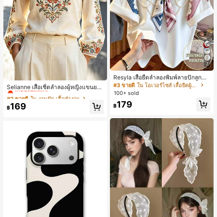
7
Resyla เสื้อยืดลำลองพิมพ์ลายปักลูกปัด
#2 ขายดี
ใน งานปัก เสื้อทำงาน
รูปโบว์ขนาดใหญ่สำหรับผู้หญิง
#3 ขายดี
ใน โอเวอร์ไซส์ เสื้อยืดผู้หญิง
เกือบหมดแล้ว!
Selianne เสื้อเชิ้ตลำลองผู้หญิงแขนยา
100+ sold
ว คอวีเว้า ลายดอกไม้
#2 ขายดี
#2 ขายดี
ใน งานปัก เสื้อทำงาน
ใน งานปัก เสื้อทำงาน
179
เกือบหมดแล้ว!
เกือบหมดแล้ว!
169
฿
฿
#2 ขายดี
ใน งานปัก เสื้อทำงาน
เกือบหมดแล้ว!