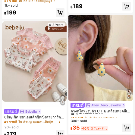
#1 ขายดี
ใน หลากสี เสื้อยืดผู้หญิง
สปอร์ตแฟชั่นมินิมอล ของขวัญสำหรับเ
189
1k+ sold
฿
พื่อน
199
฿
0-3 Years
Alley Deep Jewelry
#1 ขายดี
ใน โบโฮ ต่างหูผู้หญิง
ลูกค้ากลับมาซื้อซ้ำ!
ต่างหูโลหะรูปตัว C 1 คู่ เคลือบหยดสีเห
Bebeilu
ลือง ลายจุดสีน้ำเงิน สไตล์ยุโรปและอเม
เกือบหมดแล้ว!
#1 ขายดี
#1 ขายดี
ใน โบโฮ ต่างหูผู้หญิง
ใน โบโฮ ต่างหูผู้หญิง
6ชิ้น/เซ็ต ชุดนอนเด็กผู้หญิงลายการ์ตูน
ริกัน แฟชั่นส่วนตัว หวานและสง่างาม
300+ sold
ลูกค้ากลับมาซื้อซ้ำ!
ลูกค้ากลับมาซื้อซ้ำ!
หมีและดอกไม้ คอกลม แขนสั้น กางเกง
#1 ขายดี
ใน สีชมพู ชุดนอนเด็กผู้หญิง
สำหรับผู้หญิงและเด็กหญิง สำหรับการเ
ขาสั้น ขอบระบาย สวมใส่สบาย
เกือบหมดแล้ว!
เกือบหมดแล้ว!
#1 ขายดี
ใน โบโฮ ต่างหูผู้หญิง
35
90+ sold
ดินทาง งานแต่งงาน ปาร์ตี้ วันเกิด ของ
฿
-10%
3 วันสุดท้าย
ลูกค้ากลับมาซื้อซ้ำ!
ขวัญคริสต์มาส 2026
279
฿