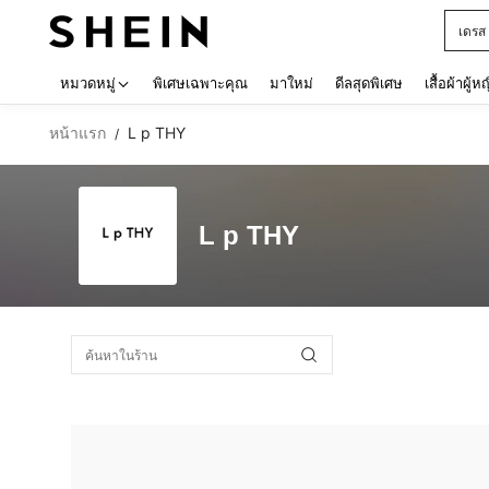
เดรส
Use up 
หมวดหมู่
พิเศษเฉพาะคุณ
มาใหม่
ดีลสุดพิเศษ
เสื้อผ้าผู้ห
หน้าแรก
L p THY
/
L p THY