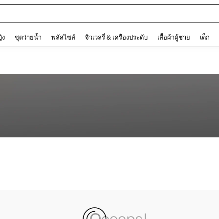
and down arrow keys to navigate search การค้นหาล่าสุด and ค้นหา. Press Enter to
ญิง
ชุดว่ายน้ำ
พลัสไซส์
จิวเวลรี่ & เครื่องประดับ
เสื้อผ้าผู้ชาย
เด็ก