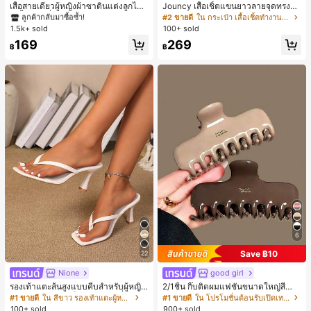
#1 ขายดี
#1 ขายดี
ใน สีกากี เสื้อสตรี เสื้อเบลาส์ & Tee
ใน สีกากี เสื้อสตรี เสื้อเบลาส์ & Tee
เสื้อสายเดี่ยวผู้หญิงผ้าซาตินแต่งลูกไม้
Jouncy เสื้อเชิ้ตแขนยาวลายจุดทรงหล
- เสื้อสายเดี่ยวฤดูร้อนสีคากีมีรอยผ่าด้า
วมสำหรับผู้หญิง
ลูกค้ากลับมาซื้อซ้ำ!
ลูกค้ากลับมาซื้อซ้ำ!
#2 ขายดี
ใน กระเป๋า เสื้อเชิ้ตทำงานมีกระเป๋า
นข้างที่น่าดึงดูดแบบสบายๆ
1.5k+ sold
100+ sold
#1 ขายดี
ใน สีกากี เสื้อสตรี เสื้อเบลาส์ & Tee
ลูกค้ากลับมาซื้อซ้ำ!
169
269
฿
฿
6
Save ฿10
22
Nione
good girl
รองเท้าแตะส้นสูงแบบคีบสำหรับผู้หญิง
2/1ชิ้น กิ๊บติดผมแฟชั่นขนาดใหญ่สีน้ำ
สไตล์คลาสสิก สีบล็อก สไตล์แฟรี่ฤดูร้อ
ตาลชานมสำหรับผู้หญิง เหมาะสำหรับก
#1 ขายดี
ใน สีขาว รองเท้าแตะผู้หญิง
#1 ขายดี
ใน โปรโมชั่นต้อนรับเปิดเทอม เครื่องประดับผมผู้หญิง
น ส้นเข็ม รองเท้าแตะแบบคีบ รองเท้าแ
ารอาบน้ำ ล้างหน้า และจัดแต่งทรงผม
100+ sold
900+ sold