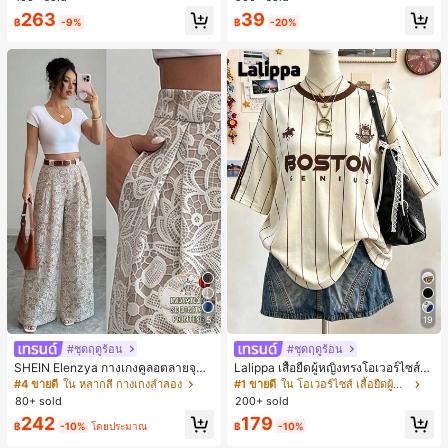
ตะชายหาดแฟชั่นสายไขว้ รองเท้าผู้ห
263
39
ญิง สำหรับออฟฟิศ บ้าน กลางแจ้ง ดีไซ
฿
-9%
฿
-20%
น์หัวเหลี่ยม ชิคและหรูหรา สำหรับเดทไ
นท์
5
19
#ชุดฤดูร้อน
#ชุดฤดูร้อน
SHEIN Elenzya กางเกงคูลอตลายจุดเ
Lalippa เสื้อยืดผู้หญิงทรงโอเวอร์ไซส์ค
อวสูงแบบใหม่สำหรับฤดูใบไม้ผลิ/ฤดูร้อ
วามยาวกลาง คอกลม ไหล่ตก ลายพิมพ์
#4 ขายดี
ใน หลากสี กางเกงลำลอง
#1 ขายดี
ใน โอเวอร์ไซส์ เสื้อยืดผู้หญิง
น, สไตล์หรูหราเหมาะสำหรับใส่ในชีวิต
ตัวอักษรและลายทางแนวตั้ง สไตล์แฟชั่
80+ sold
200+ sold
ประจำวันและทำงาน, ให้ความรู้สึกวินเ
นมินิมอล ของขวัญให้เพื่อน
179
242
ทจสำหรับฤดูรับปริญญา, เทศกาลดนตร
฿
-10%
฿
-10%
โดยประมาณ
ี, การแข่งม้าดาร์บี้, วันประกาศอิสรภาพ