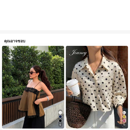
คุณอาจชอบ
#1 ขายดี
ใน สีกากี เสื้อสตรี เสื้อเบลาส์ & Tee
6
16
ลูกค้ากลับมาซื้อซ้ำ!