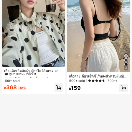
#1 ขายดี
ใน กระเป๋า เสื้อคลุมลำลอง
4
ลูกค้ากลับมาซื้อซ้ำ!
เสื้อแจ็คเก็ตสั้นผู้หญิงสไตล์วินเทจ ลายจุ
ดขนาดใหญ่ คอตั้ง เอวเข้ารูป แขนพอง
#1 ขายดี
#1 ขายดี
ใน กระเป๋า เสื้อคลุมลำลอง
ใน กระเป๋า เสื้อคลุมลำลอง
เสื้อสายเดี่ยวเซ็กซี่ไร้หลังสำหรับผู้หญิง
ทรงหลวม แฟชั่นอเนกประสงค์ สำหรับใ
พร้อมบราแบบมีฟองน้ำ, เสื้อกล้ามแขน
100+ sold
500+ sold
(500+)
ลูกค้ากลับมาซื้อซ้ำ!
ลูกค้ากลับมาซื้อซ้ำ!
ส่ประจำวันและไปเที่ยวพักผ่อน
กุด, เสื้อลำลองสีดำสำหรับฤดูร้อน
#1 ขายดี
ใน กระเป๋า เสื้อคลุมลำลอง
368
159
฿
-10%
฿
ลูกค้ากลับมาซื้อซ้ำ!