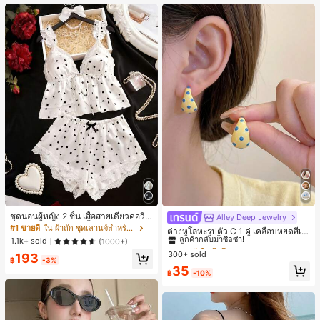
ชุดนอนผู้หญิง 2 ชิ้น เสื้อสายเดี่ยวคอวีลู
Alley Deep Jewelry
#1 ขายดี
ใน โบโฮ ต่างหูผู้หญิง
กไม้ พร้อมกางเกงขาสั้นแต่งลูกไม้ แต่ง
#1 ขายดี
ใน ผ้าถัก ชุดเลานจ์สำหรับผู้หญิง
ลูกค้ากลับมาซื้อซ้ำ!
ต่างหูโลหะรูปตัว C 1 คู่ เคลือบหยดสีเห
โบว์ที่เอว ชุดลำลองผู้หญิงนุ่มสบายน่ารั
1.1k+ sold
ลือง ลายจุดสีน้ำเงิน สไตล์ยุโรปและอเม
(1000+)
เกือบหมดแล้ว!
#1 ขายดี
#1 ขายดี
ใน โบโฮ ต่างหูผู้หญิง
ใน โบโฮ ต่างหูผู้หญิง
ก สไตล์เอสเธติก
ริกัน แฟชั่นส่วนตัว หวานและสง่างาม
300+ sold
ลูกค้ากลับมาซื้อซ้ำ!
ลูกค้ากลับมาซื้อซ้ำ!
193
฿
-3%
สำหรับผู้หญิงและเด็กหญิง สำหรับการเ
เกือบหมดแล้ว!
เกือบหมดแล้ว!
#1 ขายดี
ใน โบโฮ ต่างหูผู้หญิง
35
ดินทาง งานแต่งงาน ปาร์ตี้ วันเกิด ของ
฿
-10%
ลูกค้ากลับมาซื้อซ้ำ!
ขวัญคริสต์มาส 2026
เกือบหมดแล้ว!