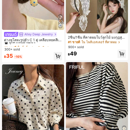
Alley Deep Jewelry
#1 ขายดี
ใน โบโฮ ต่างหูผู้หญิง
2ชิ้น/1ชิ้น ที่คาดผมโบว์ลูกไม้ มงกุฎสูง
ลูกค้ากลับมาซื้อซ้ำ!
ต่างหูโลหะรูปตัว C 1 คู่ เคลือบหยดสีเห
แถบกว้าง สีดำ สีขาว สำหรับใส่ประจำ
#1 ขายดี
ใน โพลีเอสเตอร์ ที่คาดผม
ลือง ลายจุดสีน้ำเงิน สไตล์ยุโรปและอเม
เกือบหมดแล้ว!
#1 ขายดี
#1 ขายดี
ใน โบโฮ ต่างหูผู้หญิง
ใน โบโฮ ต่างหูผู้หญิง
วัน กิ๊บติดผม ยางรัดผม (ลายปักดอกไม้
900+ sold
ริกัน แฟชั่นส่วนตัว หวานและสง่างาม
300+ sold
จัดวางแบบสุ่ม)
ลูกค้ากลับมาซื้อซ้ำ!
ลูกค้ากลับมาซื้อซ้ำ!
สำหรับผู้หญิงและเด็กหญิง สำหรับการเ
49
฿
เกือบหมดแล้ว!
เกือบหมดแล้ว!
#1 ขายดี
ใน โบโฮ ต่างหูผู้หญิง
35
ดินทาง งานแต่งงาน ปาร์ตี้ วันเกิด ของ
฿
-10%
ลูกค้ากลับมาซื้อซ้ำ!
ขวัญคริสต์มาส 2026
เกือบหมดแล้ว!