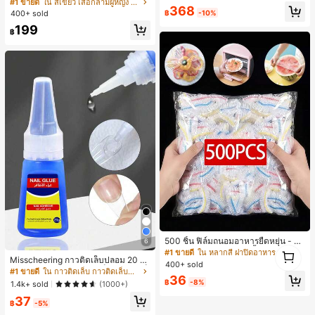
ตล์เกาหลี, สุนทรียศาสตร์ Y2K, เสื้อผ้าส
ส่ประจำวันและไปเที่ยวพักผ่อน
#1 ขายดี
ใน สีเขียว เสื้อกล้ามผู้หญิง & Camis
#1 ขายดี
ใน กระเป๋า เสื้อคลุมลำลอง
368
ตรีทแวร์ลำลองฤดูร้อน
฿
-10%
400+ sold
ลูกค้ากลับมาซื้อซ้ำ!
199
฿
500 ชิ้น ฟิล์มถนอมอาหารยืดหยุ่น - ฝา
6
1
ครอบจานใสยืดหยุ่น, ใช้ซ้ำได้, หลากห
#1 ขายดี
ใน หลากสี ฝาปิดอาหาร
Misscheering กาวติดเล็บปลอม 20 กรั
1
ลายฟังก์ชัน, ไม่มีกลิ่น, ป้องกันฝุ่น เหมา
400+ sold
ม แรงยึดสูง เจลสติกเกอร์เล็บนุ่ม แห้งเร็
ะสำหรับบ้าน, ร้านอาหาร, ปิกนิก - เหม
#1 ขายดี
ใน กาวติดเล็บ กาวติดเล็บและสารยึดติด
36
ว เหมาะสำหรับผู้เริ่มต้นทำเล็บ ติดทนน
าะกับขนาดจานทุกขนาด, สิ่งจำเป็นสำ
฿
-8%
1.4k+ sold
(1000+)
าน
หรับปิกนิก | ฟิล์มบรรจุภัณฑ์ตกแต่ง | ฟิ
37
ล์มพลาสติกใช้ซ้ำได้, ฟิล์มพลาสติกอาห
฿
-5%
าร, สิ่งจำเป็นในครัว