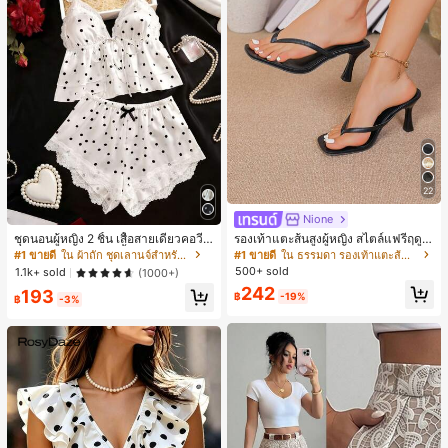
22
Nione
ชุดนอนผู้หญิง 2 ชิ้น เสื้อสายเดี่ยวคอวีลู
รองเท้าแตะส้นสูงผู้หญิง สไตล์แฟรี่ฤดูร้
กไม้ พร้อมกางเกงขาสั้นแต่งลูกไม้ แต่ง
อน ส้นบาง แบบคีบ แต่งสายคาดผม รอ
#1 ขายดี
ใน ผ้าถัก ชุดเลานจ์สำหรับผู้หญิง
#1 ขายดี
ใน ธรรมดา รองเท้าแตะส้นสูงผู้หญิง
โบว์ที่เอว ชุดลำลองผู้หญิงนุ่มสบายน่ารั
งเท้าแตะชายหาดสำหรับเที่ยวพักผ่อน
500+ sold
1.1k+ sold
(1000+)
ก สไตล์เอสเธติก
แฟชั่นสายไขว้ สำหรับเดทไนท์
242
193
฿
-19%
฿
-3%