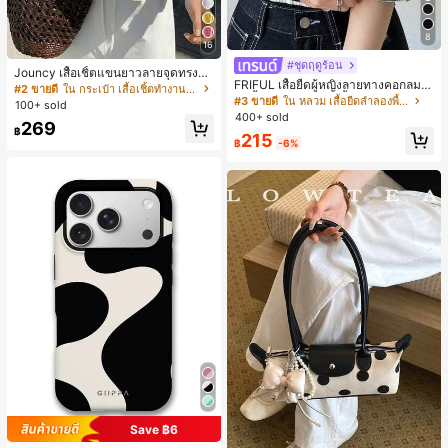
8
16
#ชุดฤดูร้อน
Jouncy เสื้อเชิ้ตแขนยาวลายจุดทรงหล
FRIFUL เสื้อยืดผู้หญิงลายทางคอกลมแ
วมสำหรับผู้หญิง
#2 ขายดี
ใน กระเป๋า เสื้อเชิ้ตทำงานมีกระเป๋า
ขนสั้นปลายแขนพับ เสื้อยืดกราฟิกฤดูร้
#3 ขายดี
ใน หลวม เสื้อยืดลำลองพื้นฐาน
100+ sold
อน
400+ sold
269
฿
215
฿
-6%
Save ฿6