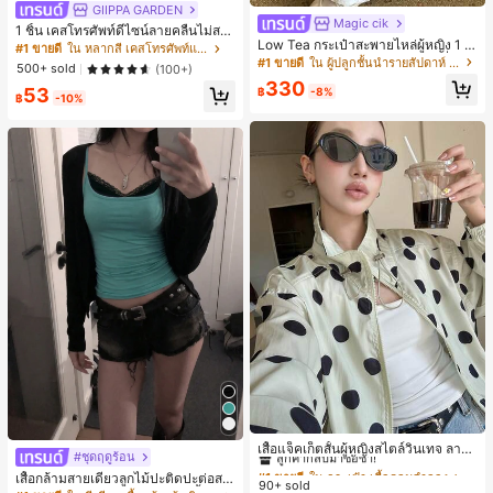
GIIPPA GARDEN
Magic cik
1 ชิ้น เคสโทรศัพท์ดีไซน์ลายคลื่นไม่สม
Low Tea กระเป๋าสะพายไหล่ผู้หญิง 1 ชิ้
มาตรสำหรับ Phone 17 Pro Max, เหม
#1 ขายดี
ใน หลากสี เคสโทรศัพท์แฟชั่น
น ลายจุด ผ้า PU สไตล์วินเทจแฟชั่น ทร
าะสำหรับ Phone 16 Pro Max, 15 Pro
#1 ขายดี
ใน ผู้ปลูกชั้นนำรายสัปดาห์ กระเป๋าสะพายไหล่ผู้หญิง
500+ sold
(100+)
งเกี๊ยว ดีไซน์หูหิ้วคู่ด้านบน ปิดด้วยกระ
Max, 14 Pro Max, เคสโทรศัพท์สไตล์เ
330
ดุมแป๊ก สายสะพายปรับได้ ใช้สะพายไ
53
กาหลีและน่าสนใจ, เข้ากันได้กับ 11/12/
฿
-8%
฿
-10%
หล่หรือถือได้ เหมาะสำหรับไปทำงาน ก
13/14/15/16 Pro Max Plus, ดีไซน์หรู
ลางแจ้ง ท่องเที่ยว และออกไปข้างนอก
หราเหมาะสำหรับทั้งชายและหญิง, ของ
(พร้อมจี้ห้อย)
ขวัญในอุดมคติสำหรับคริสต์มาส, วันว
าเลนไทน์, อีสเตอร์, ฤดูแต่งงานและวันเ
กิดสำหรับแฟนสาว
#1 ขายดี
ใน กระเป๋า เสื้อคลุมลำลอง
ลูกค้ากลับมาซื้อซ้ำ!
เสื้อแจ็คเก็ตสั้นผู้หญิงสไตล์วินเทจ ลายจุ
#ชุดฤดูร้อน
ดขนาดใหญ่ คอตั้ง เอวเข้ารูป แขนพอง
#1 ขายดี
#1 ขายดี
ใน กระเป๋า เสื้อคลุมลำลอง
ใน กระเป๋า เสื้อคลุมลำลอง
เสื้อกล้ามสายเดี่ยวลูกไม้ปะติดปะต่อสไ
ทรงหลวม แฟชั่นอเนกประสงค์ สำหรับใ
90+ sold
ลูกค้ากลับมาซื้อซ้ำ!
ลูกค้ากลับมาซื้อซ้ำ!