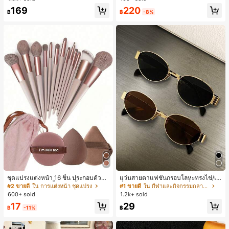
ทำงานและลำลอง สีขาว
ลูกค้ากลับมาซื้อซ้ำ!
220
169
฿
-8%
฿
ชุดแปรงแต่งหน้า 16 ชิ้น ประกอบด้วยแ
แว่นสายตาแฟชั่นกรอบโลหะทรงไข่/เห
ปรงแต่งหน้า 13 ชิ้น, ฟองน้ำแต่งหน้ารู
ลี่ยมสำหรับผู้หญิง (กรอบครึ่ง), เหมาะ
#2 ขายดี
ใน การแต่งหน้า ชุดแปรง
#1 ขายดี
ใน กีฬาและกิจกรรมกลางแจ้ง
ปหยดน้ำ 1 ชิ้น, แปรงแป้งรองพื้นกลม 1
สำหรับใส่ในชีวิตประจำวันและกิจกรรม
600+ sold
1.2k+ sold
ชิ้น และฟองน้ำแต่งหน้ารูปสามเหลี่ยม
กลางแจ้ง
17
29
1 ชิ้น - ชุดคลาสสิก ทำจากขนสังเคราะ
฿
-11%
฿
ห์นุ่มและเป็นมิตรต่อผิว เหมาะสำหรับผู้
หญิงและเด็กผู้หญิง เหมาะสำหรับฤดูใบ
ไม้ร่วงและฤดูหนาว