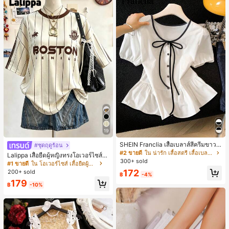
19
SHEIN Franclia เสื้อเบลาส์สีครีมขาวนุ่
#ชุดฤดูร้อน
มนวล เอวรูด, แต่งขอบตัดกัน + โบว์ผูก,
#2 ขายดี
ใน น่ารัก เสื้อสตรี เสื้อเบลาส์ & Tee
Lalippa เสื้อยืดผู้หญิงทรงโอเวอร์ไซส์ค
แขนพอง จับคู่กับกระโปรงชายระบาย,
300+ sold
วามยาวกลาง คอกลม ไหล่ตก ลายพิมพ์
#1 ขายดี
ใน โอเวอร์ไซส์ เสื้อยืดผู้หญิง
ลดอายุและดูดี, นุ่มและเก๋ไก๋สำหรับใส่ทุ
ตัวอักษรและลายทางแนวตั้ง สไตล์แฟชั่
172
200+ sold
กวัน
฿
-4%
นมินิมอล ของขวัญให้เพื่อน
179
฿
-10%