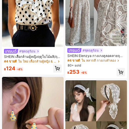
5
#ชุดฤดูร้อน
#ชุดฤดูร้อน
SHEIN Elenzya กางเกงคูลอตลายจุดเ
SHEIN เสื้อกล้ามผู้หญิงฤดูใบไม้ผลิ/ฤดูร้
อวสูงแบบใหม่สำหรับฤดูใบไม้ผลิ/ฤดูร้อ
#4 ขายดี
ใน หลากสี กางเกงลำลอง
อน ใหม่ สไตล์มินิมอลลำลองหรูหรา สีบ
#4 ขายดี
ใน ใหม่ เสื้อกล้ามผู้หญิง & Camis
น, สไตล์หรูหราเหมาะสำหรับใส่ในชีวิต
ล็อก ลายจุด คอวี แพตช์เวิร์ก ชายระบา
80+ sold
124
ประจำวันและทำงาน, ให้ความรู้สึกวินเ
ย แขนกุด ทรงเข้ารูป อเนกประสงค์, เสื้อ
฿
-4%
253
ทจสำหรับฤดูรับปริญญา, เทศกาลดนตร
ผู้หญิงฤดูใบไม้ผลิ/ฤดูร้อน, เสื้อหรูหราผู้
฿
-6%
ี, การแข่งม้าดาร์บี้, วันประกาศอิสรภาพ
หญิง, เสื้อเที่ยวพักผ่อนผู้หญิง