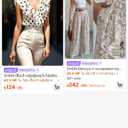
5
#ชุดฤดูร้อน
SHEIN Elenzya กางเกงคูลอตลายจุดเ
#ชุดฤดูร้อน
อวสูงแบบใหม่สำหรับฤดูใบไม้ผลิ/ฤดูร้อ
#4 ขายดี
ใน หลากสี กางเกงลำลอง
SHEIN เสื้อกล้ามผู้หญิงฤดูใบไม้ผลิ/ฤดูร้
น, สไตล์หรูหราเหมาะสำหรับใส่ในชีวิต
80+ sold
อน ใหม่ สไตล์มินิมอลลำลองหรูหรา สีบ
#5 ขายดี
ใน ใหม่ เสื้อกล้ามผู้หญิง & Camis
ประจำวันและทำงาน, ให้ความรู้สึกวินเ
ล็อก ลายจุด คอวี แพตช์เวิร์ก ชายระบา
242
ทจสำหรับฤดูรับปริญญา, เทศกาลดนตร
฿
-10%
โดยประมาณ
124
ย แขนกุด ทรงเข้ารูป อเนกประสงค์, เสื้อ
฿
-4%
ี, การแข่งม้าดาร์บี้, วันประกาศอิสรภาพ
ผู้หญิงฤดูใบไม้ผลิ/ฤดูร้อน, เสื้อหรูหราผู้
หญิง, เสื้อเที่ยวพักผ่อนผู้หญิง