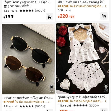
#1 ขายดี
#1 ขายดี
ใน สีกากี เสื้อสตรี เสื้อเบลาส์ & Tee
ใน สีกากี เสื้อสตรี เสื้อเบลาส์ & Tee
เสื้อสายเดี่ยวผู้หญิงผ้าซาตินแต่งลูกไม้
เสื้อเบลาส์ลายจุดสไตล์ฝรั่งเศสฤดูใบไม้
- เสื้อสายเดี่ยวฤดูร้อนสีคากีมีรอยผ่าด้า
ร่วง, ทรงเข้ารูป, แขนยาวคอวี, สไตล์ให
ลูกค้ากลับมาซื้อซ้ำ!
ลูกค้ากลับมาซื้อซ้ำ!
#1 ขายดี
ใน ความสะดวกสบายสูงสุด เสื้อสตรี เสื้อเบลาส์ & Tee
นข้างที่น่าดึงดูดแบบสบายๆ
ม่ฤดูใบไม้ผลิ, ป้องกันแสงแดด, ใส่ไป
100+ sold
#1 ขายดี
ใน สีกากี เสื้อสตรี เสื้อเบลาส์ & Tee
1.6k+ sold
(1000+)
ทำงานและลำลอง สีขาว
ลูกค้ากลับมาซื้อซ้ำ!
220
169
฿
-8%
฿
ชุดนอนผู้หญิง 2 ชิ้น เสื้อสายเดี่ยวคอวีลู
แว่นสายตาแฟชั่นกรอบโลหะทรงไข่/เห
กไม้ พร้อมกางเกงขาสั้นแต่งลูกไม้ แต่ง
#1 ขายดี
ใน ลำลอง-ยัง ชุดเลานจ์สำหรับผู้หญิง
ลี่ยมสำหรับผู้หญิง (กรอบครึ่ง), เหมาะ
#1 ขายดี
ใน กีฬาและกิจกรรมกลางแจ้ง
โบว์ที่เอว ชุดลำลองผู้หญิงนุ่มสบายน่ารั
สำหรับใส่ในชีวิตประจำวันและกิจกรรม
1.1k+ sold
(1000+)
1.2k+ sold
(1000+)
ก สไตล์เอสเธติก
กลางแจ้ง