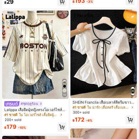
193
29
฿
-3%
฿
19
SHEIN Franclia เสื้อเบลาส์สีครีมขาวนุ่
#ชุดฤดูร้อน
มนวล เอวรูด, แต่งขอบตัดกัน + โบว์ผูก,
#1 ขายดี
ใน น่ารัก เสื้อสตรี เสื้อเบลาส์ & Tee
Lalippa เสื้อยืดผู้หญิงทรงโอเวอร์ไซส์ค
แขนพอง จับคู่กับกระโปรงชายระบาย,
300+ sold
วามยาวกลาง คอกลม ไหล่ตก ลายพิมพ์
#1 ขายดี
ใน โอเวอร์ไซส์ เสื้อยืดผู้หญิง
ลดอายุและดูดี, นุ่มและเก๋ไก๋สำหรับใส่ทุ
ตัวอักษรและลายทางแนวตั้ง สไตล์แฟชั่
172
กวัน
200+ sold
฿
-4%
นมินิมอล ของขวัญให้เพื่อน
179
฿
-10%