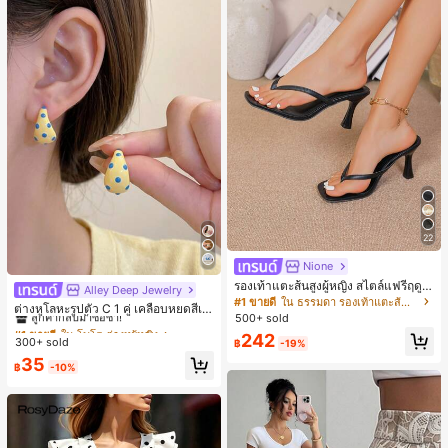
22
Nione
รองเท้าแตะส้นสูงผู้หญิง สไตล์แฟรี่ฤดูร้
Alley Deep Jewelry
#1 ขายดี
ใน โบโฮ ต่างหูผู้หญิง
อน ส้นบาง แบบคีบ แต่งสายคาดผม รอ
#1 ขายดี
ใน ธรรมดา รองเท้าแตะส้นสูงผู้หญิง
ลูกค้ากลับมาซื้อซ้ำ!
ต่างหูโลหะรูปตัว C 1 คู่ เคลือบหยดสีเห
งเท้าแตะชายหาดสำหรับเที่ยวพักผ่อน
500+ sold
ลือง ลายจุดสีน้ำเงิน สไตล์ยุโรปและอเม
#1 ขายดี
#1 ขายดี
ใน โบโฮ ต่างหูผู้หญิง
ใน โบโฮ ต่างหูผู้หญิง
แฟชั่นสายไขว้ สำหรับเดทไนท์
ริกัน แฟชั่นส่วนตัว หวานและสง่างาม
242
300+ sold
ลูกค้ากลับมาซื้อซ้ำ!
ลูกค้ากลับมาซื้อซ้ำ!
฿
-19%
สำหรับผู้หญิงและเด็กหญิง สำหรับการเ
#1 ขายดี
ใน โบโฮ ต่างหูผู้หญิง
35
ดินทาง งานแต่งงาน ปาร์ตี้ วันเกิด ของ
฿
-10%
ลูกค้ากลับมาซื้อซ้ำ!
ขวัญคริสต์มาส 2026