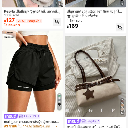
6
6
#1 ขายดี
ใน สีกากี เสื้อสตรี เสื้อเบลาส์ & Tee
ลูกค้ากลับมาซื้อซ้ำ!
Resyla เสื้อยืดผู้หญิงคอตัดสี, หลากสี, ล
เสื้อสายเดี่ยวผู้หญิงผ้าซาตินแต่งลูกไม้
ายพิมพ์แมวน่ารัก, เสื้อสำหรับออกไปเที่
100+ sold
- เสื้อสายเดี่ยวฤดูร้อนสีคากีมีรอยผ่าด้า
#1 ขายดี
#1 ขายดี
ใน สีกากี เสื้อสตรี เสื้อเบลาส์ & Tee
ใน สีกากี เสื้อสตรี เสื้อเบลาส์ & Tee
ยวฤดูร้อน, ดีไซน์กราฟิก, ความรู้สึกพรีเ
นข้างที่น่าดึงดูดแบบสบายๆ
127
1.5k+ sold
ลูกค้ากลับมาซื้อซ้ำ!
ลูกค้ากลับมาซื้อซ้ำ!
฿
-20%
3 วันสุดท้าย
มียม, ลำลองอเนกประสงค์, สวมใส่ประ
169
โดยประมาณ
#1 ขายดี
ใน สีกากี เสื้อสตรี เสื้อเบลาส์ & Tee
฿
จำวัน, กลางแจ้ง, ช้อปปิ้ง, การเดินทาง
ลูกค้ากลับมาซื้อซ้ำ!
เสื้อผ้ากลางแจ้ง
5
14
FARYUN
Bagify
mulinsen กางเกงขาสั้นผู้หญิงแบบสบา
ยๆ สีพื้น หลวม อเนกประสงค์ กางเกงขา
#3 ขายดี
ใน กางเกงในผู้หญิงแบบแอคทีฟ
กระเป๋าถือและกระเป๋าสะพายแฟชั่นให