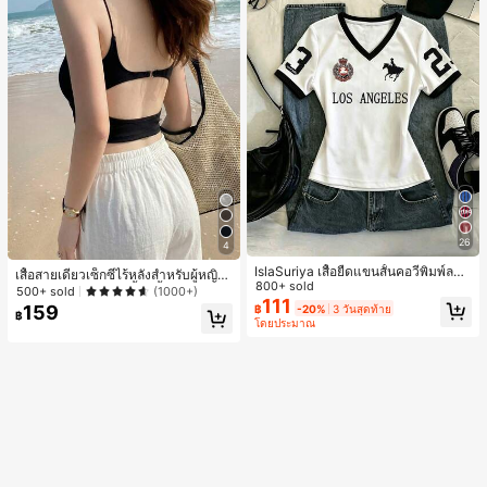
26
4
IslaSuriya เสื้อยืดแขนสั้นคอวีพิมพ์ลาย
เสื้อสายเดี่ยวเซ็กซี่ไร้หลังสำหรับผู้หญิง
สีตัดกันสำหรับผู้หญิง
800+ sold
พร้อมบราแบบมีฟองน้ำ, เสื้อกล้ามแขน
500+ sold
(1000+)
111
กุด, เสื้อลำลองสีดำสำหรับฤดูร้อน
159
฿
-20%
3 วันสุดท้าย
฿
โดยประมาณ