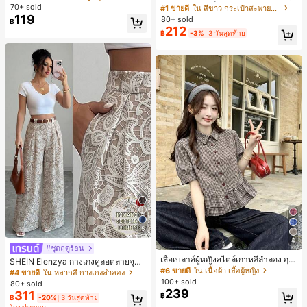
สั้นกีฬา 2-In-1 สำหรับวิ่ง ฟิตเนส และก
ม่ ตกแต่งด้วยเข็มขัด เหมาะสำหรับงาน
70+ sold
#1 ขายดี
ใน สีขาว กระเป๋าสะพายผู้หญิง
ารฝึกซ้อมกีฬาในฤดูร้อน
ปาร์ตี้ การรวมตัว การออกไปข้างนอก ก
119
80+ sold
฿
ารท่องเที่ยว การช้อปปิ้ง และการใช้งาน
212
฿
-3%
3 วันสุดท้าย
ประจำวัน สามารถเก็บเหรียญ โทรศัพท์
เหมาะสำหรับกระเป๋าทำงานของพนักง
านออฟฟิศ นักศึกษามหาวิทยาลัย และ
พนักงานออฟฟิศ กระเป๋าผู้หญิงที่หรูหรา
5
4
#ชุดฤดูร้อน
เสื้อเบลาส์ผู้หญิงสไตล์เกาหลีลำลอง ฤดู
SHEIN Elenzya กางเกงคูลอตลายจุดเ
ใบไม้ผลิ/ฤดูร้อนใหม่ ชายระบาย ชิคแล
#6 ขายดี
ใน เนื้อผ้า เสื้อผู้หญิง
อวสูงแบบใหม่สำหรับฤดูใบไม้ผลิ/ฤดูร้อ
#4 ขายดี
ใน หลากสี กางเกงลำลอง
ะหรูหรา
น, สไตล์หรูหราเหมาะสำหรับใส่ในชีวิต
100+ sold
80+ sold
ประจำวันและทำงาน, ให้ความรู้สึกวินเ
239
311
฿
฿
-20%
3 วันสุดท้าย
ทจสำหรับฤดูรับปริญญา, เทศกาลดนตร
โดยประมาณ