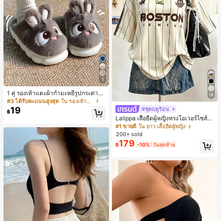
5
1 คู่ รองเท้าแตะผ้ากำมะหยี่รูปกระต่าย
18
สำหรับผู้หญิง, อบอุ่นและสบาย, เหมาะ
#3 ได้รับคะแนนสูงสุด
ใน รองเท้าแตะใส่ในบ้าน
สำหรับใส่ลำลองในฤดูใบไม้ร่วง/ฤดูหน
19
#ชุดฤดูร้อน
฿
าว, รองเท้าบ้านผู้หญิงหรูหราใหม่, ส้นเ
Lalippa เสื้อยืดผู้หญิงทรงโอเวอร์ไซส์ค
ตี้ย, หัวกลมเรียบง่าย, อุปกรณ์เสริมสำห
วามยาวกลาง คอกลม ไหล่ตก ลายพิมพ์
#1 ขายดี
ใน ยาว เสื้อยืดผู้หญิง
รับฤดูหนาวที่อบอุ่น, รองเท้าแตะผ้ากำม
ตัวอักษรและลายทางแนวตั้ง สไตล์แฟชั่
ะหยี่น่ารัก, ของขวัญปีใหม่/วันวาเลนไท
200+ sold
นมินิมอล ของขวัญให้เพื่อน
น์ในอุดมคติ, รองเท้าแตะคู่รัก, ของขวั
179
฿
-10%
วันสุดท้าย
ญวันแม่, สวน, ของตกแต่งห้องครัว, ฤดู
ร้อน, ชายหาด, ของใช้จำเป็นสำหรับกา
รเดินทาง, ของตกแต่งห้อง, นุ่มนิ่ม, การ
สำเร็จการศึกษา, ชั้นวางรองเท้า, ประห
ยัดพื้นที่จัดเก็บ, กลางแจ้ง, สวน, พิธีสำเ
ร็จการศึกษา, พิธีจบการศึกษา, ยินดีด้ว
ยบัณฑิต, บัณฑิตที่สำเร็จการศึกษา, ผู้ก
ล่าวคำอำลา, เรียนจบ, งานเลี้ยงจบการ
ศึกษา