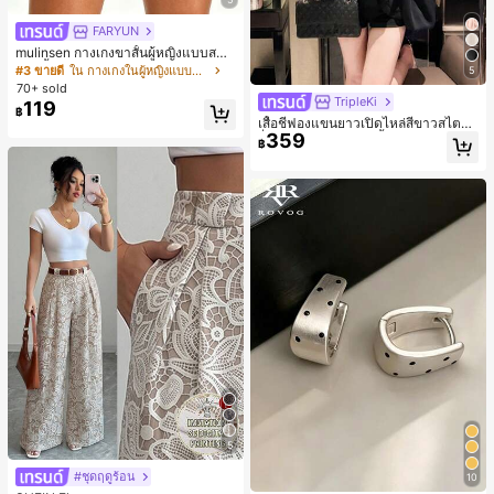
FARYUN
mulinsen กางเกงขาสั้นผู้หญิงแบบสบา
ยๆ สีพื้น หลวม อเนกประสงค์ กางเกงขา
#3 ขายดี
ใน กางเกงในผู้หญิงแบบแอคทีฟ
5
สั้นกีฬา 2-In-1 สำหรับวิ่ง ฟิตเนส และก
70+ sold
ารฝึกซ้อมกีฬาในฤดูร้อน
TripleKi
119
฿
เสื้อชีฟองแขนยาวเปิดไหล่สีขาวสไตล์ฝ
359
รั่งเศสสำหรับผู้หญิง, เสื้อฤดูร้อนหรูหราเ
฿
รียบง่ายเซ็กซี่สวยงามมีเอกลักษณ์สีดำ
5
#ชุดฤดูร้อน
10