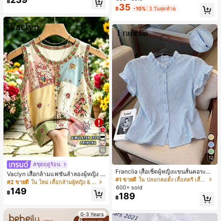
฿
สำหรับผู้หญิงและเด็กหญิง สำหรับการเ
35
เกือบหมดแล้ว!
เกือบหมดแล้ว!
#1 ขายดี
ใน โบโฮ ต่างหูผู้หญิง
฿
-10%
3 วันสุดท้าย
ดินทาง งานแต่งงาน ปาร์ตี้ วันเกิด ของ
ลูกค้ากลับมาซื้อซ้ำ!
ขวัญคริสต์มาส 2026
เกือบหมดแล้ว!
16
12
#ชุดฤดูร้อน
Franclia เสื้อเชิ้ตผู้หญิงแขนสั้นคอระบา
Vaclyn เสื้อกล้ามแฟชั่นลำลองผู้หญิง ล
ยกระดุมเดี่ยวลายทาง
#1 ขายดี
ใน ปลอกคอตั้ง เสื้อสตรี เสื้อเบลาส์ & Tee
ายแพตช์เวิร์ก แขนกุด คอกลม ติดกระดุ
#2 ขายดี
ใน ใหม่ เสื้อกล้ามผู้หญิง & Camis
600+ sold
ม
149
฿
189
฿
0-3 Years