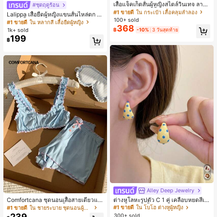
ลูกค้ากลับมาซื้อซ้ำ!
เสื้อแจ็คเก็ตสั้นผู้หญิงสไตล์วินเทจ ลายจุ
#ชุดฤดูร้อน
ดขนาดใหญ่ คอตั้ง เอวเข้ารูป แขนพอง
#1 ขายดี
#1 ขายดี
ใน กระเป๋า เสื้อคลุมลำลอง
ใน กระเป๋า เสื้อคลุมลำลอง
Lalippa เสื้อยืดผู้หญิงแขนสั้นไหล่ตก ค
ทรงหลวม แฟชั่นอเนกประสงค์ สำหรับใ
100+ sold
ลูกค้ากลับมาซื้อซ้ำ!
ลูกค้ากลับมาซื้อซ้ำ!
อวีปกเสื้อ ลายพิมพ์ดิจิทัลลายทาง สไตล์
#1 ขายดี
ใน หลากสี เสื้อยืดผู้หญิง
ส่ประจำวันและไปเที่ยวพักผ่อน
368
สปอร์ตแฟชั่นมินิมอล ของขวัญสำหรับเ
#1 ขายดี
ใน กระเป๋า เสื้อคลุมลำลอง
1k+ sold
฿
-10%
3 วันสุดท้าย
พื่อน
199
ลูกค้ากลับมาซื้อซ้ำ!
฿
Alley Deep Jewelry
#1 ขายดี
ใน โบโฮ ต่างหูผู้หญิง
ลูกค้ากลับมาซื้อซ้ำ!
Comfortcana ชุดนอนเสื้อสายเดี่ยวแต่
ต่างหูโลหะรูปตัว C 1 คู่ เคลือบหยดสีเห
งระบายและกางเกงขาสั้นสำหรับผู้หญิง
ลือง ลายจุดสีน้ำเงิน สไตล์ยุโรปและอเม
เกือบหมดแล้ว!
#1 ขายดี
ใน ชายระบาย ชุดนอนผู้หญิง
#1 ขายดี
#1 ขายดี
ใน โบโฮ ต่างหูผู้หญิง
ใน โบโฮ ต่างหูผู้หญิง
ริกัน แฟชั่นส่วนตัว หวานและสง่างาม
239
300+ sold
ลูกค้ากลับมาซื้อซ้ำ!
ลูกค้ากลับมาซื้อซ้ำ!