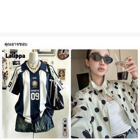
คุณอาจชอบ
9
#1 ขายดี
ใน กระเป๋า เสื้อคลุมลำลอง