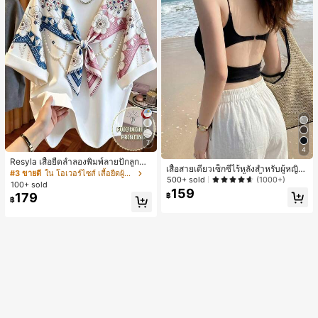
7
4
Resyla เสื้อยืดลำลองพิมพ์ลายปักลูกปัด
เสื้อสายเดี่ยวเซ็กซี่ไร้หลังสำหรับผู้หญิง
รูปโบว์ขนาดใหญ่สำหรับผู้หญิง
#3 ขายดี
ใน โอเวอร์ไซส์ เสื้อยืดผู้หญิง
พร้อมบราแบบมีฟองน้ำ, เสื้อกล้ามแขน
500+ sold
(1000+)
100+ sold
กุด, เสื้อลำลองสีดำสำหรับฤดูร้อน
159
179
฿
฿