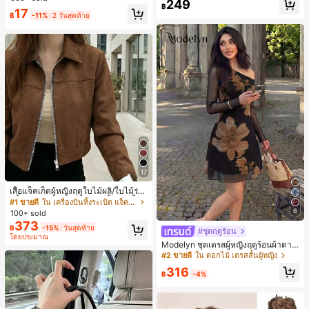
249
ชิ้น และฟองน้ำแต่งหน้ารูปสามเหลี่ยม
สุ่ม)
฿
17
1 ชิ้น - ชุดคลาสสิก ทำจากขนสังเคราะ
฿
-11%
2 วันสุดท้าย
ห์นุ่มและเป็นมิตรต่อผิว เหมาะสำหรับผู้
หญิงและเด็กผู้หญิง เหมาะสำหรับฤดูใบ
ไม้ร่วงและฤดูหนาว
17
เสื้อแจ็คเก็ตผู้หญิงฤดูใบไม้ผลิ/ใบไม้ร่วง
สีพื้น หนังเทียม สไตล์ปกคอเสื้อ ซิปขึ้น
#1 ขายดี
ใน เครื่องบินทิ้งระเบิด แจ็คเก็ตผู้หญิง
แขนยาว สไตล์ลำลอง วิทยาลัย สนามบิ
6
100+ sold
น เสื้อนอก สีน้ำตาล สไตล์สบายๆ ฤดูใบ
373
฿
-15%
วันสุดท้าย
ไม้ร่วง
#ชุดฤดูร้อน
โดยประมาณ
Modelyn ชุดเดรสผู้หญิงฤดูร้อนผ้าตาข่
ายพิมพ์ลาย คอไม่สมมาตร จับจีบ หรูหร
#2 ขายดี
ใน ดอกไม้ เดรสสั้นผู้หญิง
า เซ็กซี่
316
฿
-4%