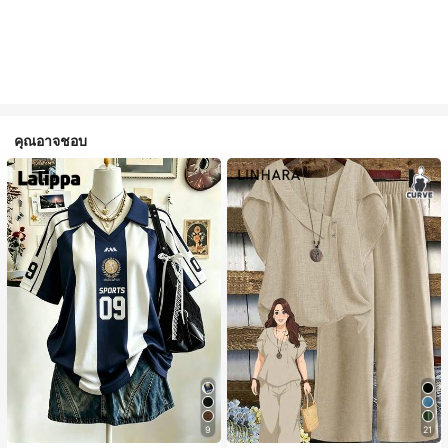
คุณอาจชอบ
9
21