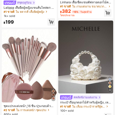
Linhara เสื้อเชิ้ตแขนพัฟลายดอกไม้คอ
#ชุดฤดูร้อน
ปกไม่สมมาตรสำหรับผู้หญิงไซส์ใหญ่ +
#1 ขายดี
ใน งานแต่งงาน ขนาดบวก Co-Ords
Lalippa เสื้อยืดผู้หญิงแขนสั้นไหล่ตก ค
กางเกงลำลองทรงหลวมเอวยางยืด 2 ชิ้
382
อวีปกเสื้อ ลายพิมพ์ดิจิทัลลายทาง สไตล์
#1 ขายดี
ใน หลากสี เสื้อยืดผู้หญิง
฿
-15%
วันสุดท้าย
น สำหรับฤดูใบไม้ผลิ/ฤดูร้อน
สปอร์ตแฟชั่นมินิมอล ของขวัญสำหรับเ
โดยประมาณ
1k+ sold
พื่อน
199
฿
22
#คลัตช์งานแต่งงาน
กระเป๋าถือมุกดอกไม้สำหรับผู้หญิง, เหม
ชุดแปรงแต่งหน้า 16 ชิ้น ประกอบด้วยแ
าะสำหรับชุดราตรี, ชุดบอล, เครื่องประ
#1 ขายดี
ใน เลื่อม กระเป๋าราตรีผู้หญิง
ปรงแต่งหน้า 13 ชิ้น, ฟองน้ำแต่งหน้ารู
ดับงานแต่งงาน, กระเป๋าสตางค์สุภาพส
#2 ขายดี
ใน การแต่งหน้า ชุดแปรง
100+ sold
ปหยดน้ำ 1 ชิ้น, แปรงแป้งรองพื้นกลม 1
ตรีหรูหรา, ของขวัญสำหรับผู้หญิง (ลาย
600+ sold