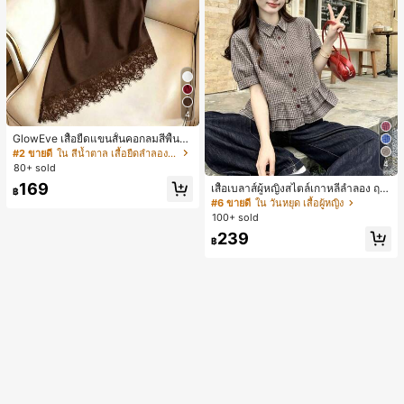
4
GlowEve เสื้อยืดแขนสั้นคอกลมสีพื้นลำ
ลองอเนกประสงค์สำหรับผู้หญิง
#2 ขายดี
ใน สีน้ำตาล เสื้อยืดลำลองพื้นฐาน
4
80+ sold
169
เสื้อเบลาส์ผู้หญิงสไตล์เกาหลีลำลอง ฤดู
฿
ใบไม้ผลิ/ฤดูร้อนใหม่ ชายระบาย ชิคแล
#6 ขายดี
ใน วันหยุด เสื้อผู้หญิง
ะหรูหรา
100+ sold
239
฿