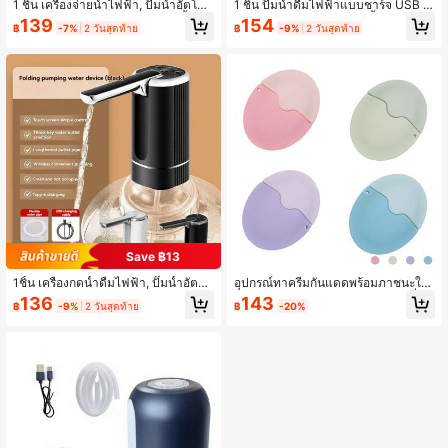
1 ชิ้น เครื่องจ่ายน้ำไฟฟ้า, ปั้มน้ำอัตโนมั
1 ชิ้น ปั๊มน้ำดื่มไฟฟ้าแบบชาร์จ USB อั
ติ ชาร์จไฟผ่าน USB สำหรับขวดน้ำขน
ตโนมัติ เหมาะสำหรับขวดน้ำขนาด 3-
139
154
฿
-7%
2 วันสุดท้าย
฿
-9%
2 วันสุดท้าย
าด 3-5 แกลลอน, เครื่องจ่ายน้ำขวดพก
5 แกลลอน, เครื่องจ่ายน้ำแบบพกพาสำ
พาสำหรับใช้ในบ้าน, แคมป์ปิ้ง, ที่ทำงา
หรับตั้งแคมป์
น
Save ฿13
1ชิ้น เครื่องกดน้ำดื่มไฟฟ้า, ปั๊มน้ำอัตโน
อุปกรณ์ทาครีมกันแดดพร้อมภาชนะใน
มัติแบบชาร์จ USB, เหมาะสำหรับขวด
ตัว สามารถเติมครีมกันแดดหรือโลชั่นไ
136
143
฿
-9%
2 วันสุดท้าย
฿
-20%
น้ำขนาด 3-5 แกลลอน, เครื่องกดน้ำดื่ม
ด้ ลูกกลิ้ง + ฟองน้ำผสม สามารถทาได้อ
แบบพกพาสะหรับบ้าน, แคมป์ปิ้ง, สำนัก
ย่างสม่ำเสมอที่มือ ใช้ซ้ำได้ เพียงเติมครี
งาน ใช้ในครัวเรือน อุปกรณ์ในครัว เครื่
มกันแดดหรือโลชั่น
องครัว เครื่องมือเครื่องครัว