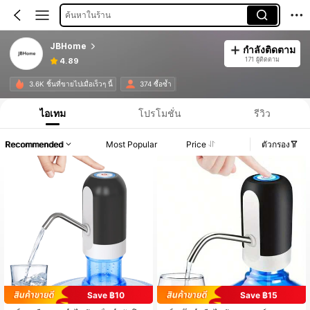
ค้นหาในร้าน
JBHome
กำลังติดตาม
171 ผู้ติดตาม
4.89
3.6K ชิ้นที่ขายไปเมื่อเร็วๆ นี้
374 ซื้อซ้ำ
ไอเทม
โปรโมชั่น
รีวิว
Recommended
Most Popular
Price
ตัวกรอง
Save ฿10
Save ฿15