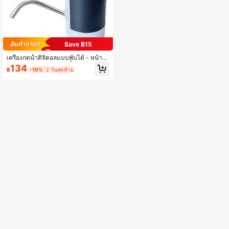
Save ฿15
เครื่องกดน้ำดิจิตอลแบบพับได้ - หน้าจ
อสัมผัส, ระบบจดจำลายนิ้วมือ, ใช้ได้กับ
134
฿
-10%
2 วันสุดท้าย
น้ำแร่และน้ำดื่มบรรจุขวด โซลูชั่นสำหรั
บบ้าน - ใช้งานและทำความสะอาดง่าย