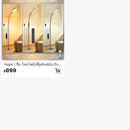
Yogle 1 ชิ้น โคมไฟตั้งพื้นทันสมัยปรับไ
ด้, ไฟอ่านหนังสือ LED น้ำหนักเบาและ
699
฿
พกพาได้, 3 สี 10 ระดับความสว่าง หมุน
ได้, พร้อมตัวจับเวลา 1 ชั่วโมง, เหมาะ
สำหรับทำงาน, เรียน, เย็บผ้า, วาดภาพ,
แต่งหน้า และอื่นๆ