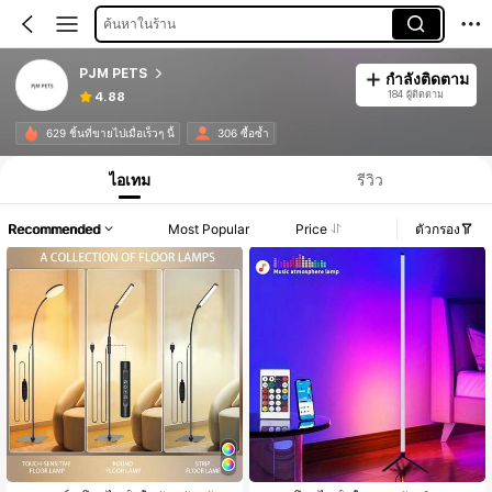
ค้นหาในร้าน
PJM PETS
กำลังติดตาม
184 ผู้ติดตาม
4.88
629 ชิ้นที่ขายไปเมื่อเร็วๆ นี้
306 ซื้อซ้ำ
ไอเทม
รีวิว
Recommended
Most Popular
Price
ตัวกรอง