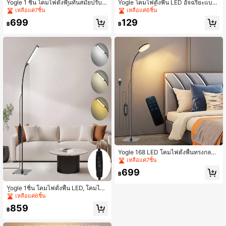
Yogle 1 ชิ้น โคมไฟตั้งพื้นทันสมัยปรับไ
Yogle โคมไฟตั้งพื้น LED อัจฉริยะแบบ
ด้, ไฟอ่านหนังสือ LED น้ำหนักเบาและ
USB, โคมไฟตั้งตรงแบบหลายสี, เหมา
เหลือแค่7ชิ้น
เหลือแค่6ชิ้น
พกพาได้, 3 สี 10 ระดับความสว่าง หมุน
ะสำหรับห้องเต้นรำ, ห้องเล่นเกม, งานป
699
129
ได้, พร้อมตัวจับเวลา 1 ชั่วโมง, เหมาะ
าร์ตี้ในบ้าน, ของตกแต่งวันหยุด, ของต
฿
฿
สำหรับทำงาน, เรียน, เย็บผ้า, วาดภาพ,
กแต่งห้องนั่งเล่นและห้องนอน - โคมไฟ
แต่งหน้า และอื่นๆ
กลางคืนสำหรับตกแต่งห้องนั่งเล่นและห้
องนอน, บรรยากาศ E-Sports
Yogle 168 LED โคมไฟตั้งพื้นทรงกลม,
ใช้พลังงาน USB พร้อมรีโมทคอนโทรล,
เหลือแค่7ชิ้น
โคมไฟตั้งพื้น/ตั้งโต๊ะแบบ 2-in-1, คอห่
699
านปรับได้ 360°, [3 อุณหภูมิสี & 10 ระ
฿
ดับความสว่าง]
Yogle 1ชิ้น โคมไฟตั้งพื้น LED, โคมไฟ
พื้น อ่านหนังสือ [120 LED, 3 โหมดสี 3
เหลือแค่6ชิ้น
000K-6000K และ 10 ระดับความสว่า
859
ง] โคมไฟตั้งโต๊ะหรี่แสงได้, ลำคอแข็งง่
฿
าย เหมาะสำหรับห้องนั่งเล่น ห้องนอน ห้
องทำงาน