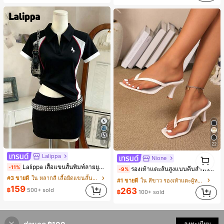
(1000+)
7
22
1
Lalippa
Nione
1
Lalippa เสื้อแขนสั้นพิมพ์ลายยูนิคอร์นลายทางสีตัดกันสำหรับผู้หญิง สไตล์วิทยาลัย
-11%
รองเท้าแตะส้นสูงแบบคีบสำหรับผู้หญิง สไตล์คลาสสิก สีบล็อก สไตล์แฟรี่ฤดูร้อน ส้นเข็ม รองเท้าแตะแบบคีบ รองเท้าแตะชายหาดแฟชั่นสายไขว้ รองเท้าผู้หญิง สำหรับออฟฟิศ บ้าน กลางแจ้ง ดีไซน์หัวเหลี่ยม ชิคและหรูหรา สำหรับเดทไนท์
-9%
#3 ขายดี
ใน หลากสี เสื้อยืดแขนสั้นเนื้อนุ่มสำหรับใส่ทุกวัน
#1 ขายดี
ใน สีขาว รองเท้าแตะผู้หญิง
159
263
฿
500+ sold
฿
100+ sold
ลงทะเบียน