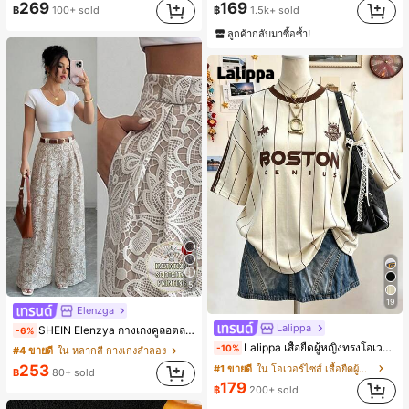
269
169
฿
100+ sold
฿
1.5k+ sold
ลูกค้ากลับมาซื้อซ้ำ!
5
19
Elenzga
Lalippa
SHEIN Elenzya กางเกงคูลอตลายจุดเอวสูงแบบใหม่สำหรับฤดูใบไม้ผลิ/ฤดูร้อน, สไตล์หรูหราเหมาะสำหรับใส่ในชีวิตประจำวันและทำงาน, ให้ความรู้สึกวินเทจสำหรับฤดูรับปริญญา, เทศกาลดนตรี, การแข่งม้าดาร์บี้, วันประกาศอิสรภาพ
-6%
Lalippa เสื้อยืดผู้หญิงทรงโอเวอร์ไซส์ความยาวกลาง คอกลม ไหล่ตก ลายพิมพ์ตัวอักษรและลายทางแนวตั้ง สไตล์แฟชั่นมินิมอล ของขวัญให้เพื่อน
-10%
#4 ขายดี
ใน หลากสี กางเกงลำลอง
253
#1 ขายดี
ใน โอเวอร์ไซส์ เสื้อยืดผู้หญิง
฿
80+ sold
179
฿
200+ sold