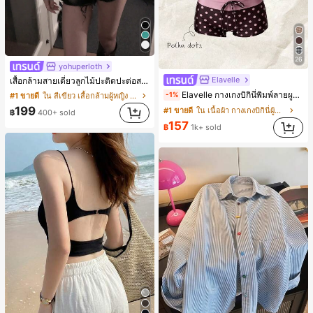
26
yohuperloth
Elavelle
เสื้อกล้ามสายเดี่ยวลูกไม้ปะติดปะต่อสไตล์เกาหลี, สุนทรียศาสตร์ Y2K, เสื้อผ้าสตรีทแวร์ลำลองฤดูร้อน
Elavelle กางเกงบิกินี่พิมพ์ลายผูกโบว์เอวสูงสำหรับผู้หญิง, ฤดูใบไม้ผลิ/ฤดูร้อน
-1%
#1 ขายดี
ใน สีเขียว เสื้อกล้ามผู้หญิง & Camis
199
#1 ขายดี
ใน เนื้อผ้า กางเกงบิกินี่ผู้หญิง
฿
400+ sold
157
฿
1k+ sold