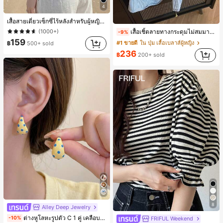
4
เสื้อสายเดี่ยวเซ็กซี่ไร้หลังสำหรับผู้หญิงพร้อมบราแบบมีฟองน้ำ, เสื้อกล้ามแขนกุด, เสื้อลำลองสีดำสำหรับฤดูร้อน
เสื้อเชิ้ตลายทางกระดุมไม่สมมาตรหลวม ๆ สีสันสดใสสำหรับผู้หญิง สไตล์หรูหรา น่ารัก มินิมอล สดใส ใส่ได้ทุกวัน ทำงานได้หลากหลาย สำหรับฤดูใบไม้ผลิ
(1000+)
-9%
159
#1 ขายดี
ใน ปุ่ม เสื้อเบลาส์ผู้หญิง
฿
500+ sold
236
฿
200+ sold
8
Alley Deep Jewelry
#1 ขายดี
ใน โบโฮ ต่างหูผู้หญิง
ต่างหูโลหะรูปตัว C 1 คู่ เคลือบหยดสีเหลือง ลายจุดสีน้ำเงิน สไตล์ยุโรปและอเมริกัน แฟชั่นส่วนตัว หวานและสง่างาม สำหรับผู้หญิงและเด็กหญิง สำหรับการเดินทาง งานแต่งงาน ปาร์ตี้ วันเกิด ของขวัญคริสต์มาส 2026
-10%
FRIFUL Weekend
เกือบหมดแล้ว!