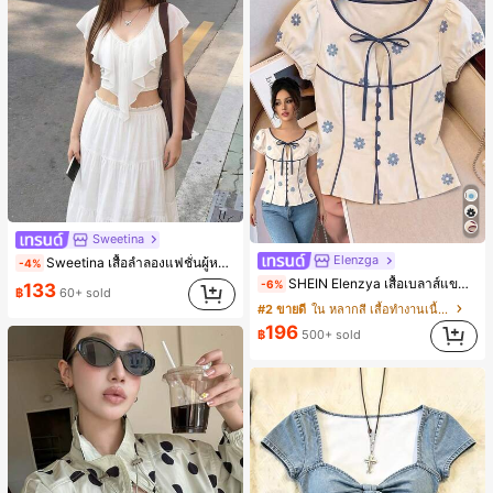
Sweetina
Elenzga
Sweetina เสื้อลำลองแฟชั่นผู้หญิงสีพื้นแต่งระบายอเนกประสงค์
-4%
SHEIN Elenzya เสื้อเบลาส์แขนพัฟแต่งระบายสีพื้นสีน้ำเงินสำหรับผู้หญิง, เสื้อครอปเข้ารูปผูกโบว์คอวีตัดกันสำหรับฤดูร้อน
-6%
133
฿
60+ sold
#2 ขายดี
ใน หลากสี เสื้อทำงานเนื้อผ้านุ่ม
196
฿
500+ sold