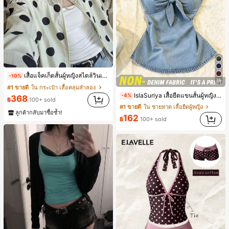
เสื้อแจ็คเก็ตสั้นผู้หญิงสไตล์วินเทจ ลายจุดขนาดใหญ่ คอตั้ง เอวเข้ารูป แขนพอง ทรงหลวม แฟชั่นอเนกประสงค์ สำหรับใส่ประจำวันและไปเที่ยวพักผ่อน
-10%
16
#1 ขายดี
ใน กระเป๋า เสื้อคลุมลำลอง
IslaSuriya เสื้อยืดแขนสั้นผู้หญิงสีพื้นจีบแบบสบายๆอเนกประสงค์สำหรับใส่ประจำวัน
-4%
368
฿
100+ sold
#1 ขายดี
ใน ชายหาด เสื้อยืดผู้หญิง
ลูกค้ากลับมาซื้อซ้ำ!
162
฿
100+ sold