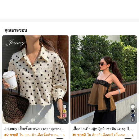
คุณอาจชอบ
16
6
Jouncy เสื้อเชิ้ตแขนยาวลายจุดทรงหลวมสำหรับผู้หญิง
เสื้อสายเดี่ยวผู้หญิงผ้าซาตินแต่งลูกไม้ - เสื้อสายเดี่ยวฤดูร้อนสีคากีมีรอยผ่าด้านข้างที่น่าดึงดูดแบบสบายๆ
#2 ขายดี
ใน กระเป๋า เสื้อเชิ้ตทำงานมีกระเป๋า
#1 ขายดี
ใน สีกากี เสื้อสตรี เสื้อเบลาส์ & Tee