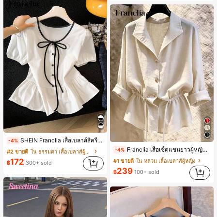
SHEIN Franclia เสื้อเบลาส์สีครีมขาวนุ่มนวล เอวรูด, แต่งขอบตัดกัน + โบว์ผูก, แขนพอง จับคู่กับกระโปรงชายระบาย, ลดอายุและดูดี, นุ่มและเก๋ไก๋สำหรับใส่ทุกวัน
-4%
Franclia เสื้อเชิ้ตแขนยาวผู้หญิงแบบหลวมทรงสลัชชี่ลำลอง มีเชือกรูด ช่วยพรางหุ่น
-4%
#2 ขายดี
ใน ธรรมดา เสื้อเบลาส์ผู้หญิง
172
#1 ขายดี
ใน หลวม เสื้อเบลาส์ผู้หญิง
฿
300+ sold
239
฿
100+ sold