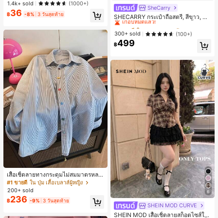
ว เหมาะสำหรับผู้เริ่มต้นทำเล็บ ติดทนน
1.4k+ sold
(1000+)
าน
SheCarry
#1 ขายดี
ใน บรรยากาศฤดูร้อน กระเป๋าหูหิ้วด้านบนผู้หญิง
36
฿
-8%
3 วันสุดท้าย
เกือบหมดแล้ว!
SHECARRY กระเป๋าถือสตรี, สีขาว, แฟ
ชั่น, สง่างาม, วันหยุด, งานปาร์ตี้
#1 ขายดี
#1 ขายดี
ใน บรรยากาศฤดูร้อน กระเป๋าหูหิ้วด้านบนผู้หญิง
ใน บรรยากาศฤดูร้อน กระเป๋าหูหิ้วด้านบนผู้หญิง
เกือบหมดแล้ว!
เกือบหมดแล้ว!
300+ sold
(100+)
499
#1 ขายดี
ใน บรรยากาศฤดูร้อน กระเป๋าหูหิ้วด้านบนผู้หญิง
฿
เกือบหมดแล้ว!
เสื้อเชิ้ตลายทางกระดุมไม่สมมาตรหลว
ม ๆ สีสันสดใสสำหรับผู้หญิง สไตล์หรูหร
#1 ขายดี
ใน ปุ่ม เสื้อเบลาส์ผู้หญิง
า น่ารัก มินิมอล สดใส ใส่ได้ทุกวัน ทำง
200+ sold
6
านได้หลากหลาย สำหรับฤดูใบไม้ผลิ
236
฿
-9%
3 วันสุดท้าย
SHEIN MOD CURVE
SHEIN MOD เสื้อเชิ้ตลายสก็อตไซส์ให