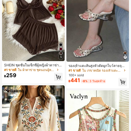
5
SHEIN ชุดชั้นในเซ็กซี่ผู้หญิงผ้าตาข่าย
รองเท้าแตะส้นสูงหัวตัดผูกโบว์ลายจุดส
มีโครงคัพบาง
ายเดี่ยวส้นไม่สมมาตรสำหรับผู้หญิง, รอ
#1 ขายดี
ใน ผ้าตาข่าย ชุดนอนผู้หญิง
#1 ขายดี
ใน เรขาคณิต รองเท้าแตะส้นสูงผู้หญิง
งเท้าแตะส้นสูงหนังเทียมสีขาวหรูหรา
259
100+ sold
฿
สำหรับฤดูร้อน
441
฿
-8%
3 วันสุดท้าย