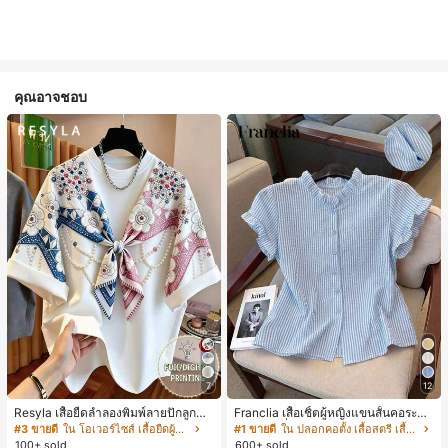
คุณอาจชอบ
7
12
Resyla เสื้อยืดลำลองพิมพ์ลายปักลูกปัด
Franclia เสื้อเชิ้ตผู้หญิงแขนสั้นคอระบา
รูปโบว์ขนาดใหญ่สำหรับผู้หญิง
ยกระดุมเดี่ยวลายทาง
#3 ขายดี
ใน โอเวอร์ไซส์ เสื้อยืดผู้หญิง
#1 ขายดี
ใน ปลอกคอตั้ง เสื้อสตรี เสื้อเบลาส์ & Tee
100+ sold
600+ sold