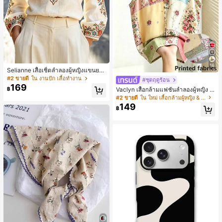
16
Selianne เสื้อเชิ้ตลำลองผู้หญิงแขนยา
ว คอวีเว้า ลายดอกไม้
#2 ขายดี
ใน งานปัก เสื้อทำงาน
#ชุดฤดูร้อน
169
Vaclyn เสื้อกล้ามแฟชั่นลำลองผู้หญิง ล
฿
ายแพตช์เวิร์ก แขนกุด คอกลม ติดกระดุ
#2 ขายดี
ใน ใหม่ เสื้อกล้ามผู้หญิง & Camis
ม
149
฿