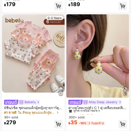
179
189
฿
฿
0-3 Years
Bebeilu
Alley Deep Jewelry
#1 ขายดี
ใน โบโฮ ต่างหูผู้หญิง
ลูกค้ากลับมาซื้อซ้ำ!
6ชิ้น/เซ็ต ชุดนอนเด็กผู้หญิงลายการ์ตูน
ต่างหูโลหะรูปตัว C 1 คู่ เคลือบหยดสีเห
หมีและดอกไม้ คอกลม แขนสั้น กางเกง
ลือง ลายจุดสีน้ำเงิน สไตล์ยุโรปและอเม
เกือบหมดแล้ว!
#1 ขายดี
ใน สีชมพู ชุดนอนเด็กผู้หญิง
#1 ขายดี
#1 ขายดี
ใน โบโฮ ต่างหูผู้หญิง
ใน โบโฮ ต่างหูผู้หญิง
ขาสั้น ขอบระบาย สวมใส่สบาย
ริกัน แฟชั่นส่วนตัว หวานและสง่างาม
90+ sold
300+ sold
ลูกค้ากลับมาซื้อซ้ำ!
ลูกค้ากลับมาซื้อซ้ำ!
สำหรับผู้หญิงและเด็กหญิง สำหรับการเ
279
35
เกือบหมดแล้ว!
เกือบหมดแล้ว!
#1 ขายดี
ใน โบโฮ ต่างหูผู้หญิง
฿
฿
-10%
3 วันสุดท้าย
ดินทาง งานแต่งงาน ปาร์ตี้ วันเกิด ของ
ลูกค้ากลับมาซื้อซ้ำ!
ขวัญคริสต์มาส 2026