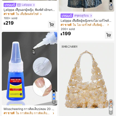
Lalippa
19
Lalippa เสื้อนอกผู้หญิง, พิมพ์ตัวอักษร, เ
สื้อยืดแขนสั้นฤดูร้อน, ลวดลาย, สีแอปริ
#1 ขายดี
ใน เสื้อยืดพลัสไซส์
#ชุดฤดูร้อน
คอต, สีแดงเบอร์กันดี, พิมพ์ตัวอักษร, นั
100+ sold
Lalippa เสื้อยืดผู้หญิงทรงโอเวอร์ไซส์ค
กเรียน, กลางแจ้ง, สไตล์สตรีท, เสื้อยืดผู้
219
฿
วามยาวกลาง คอกลม ไหล่ตก ลายพิมพ์
หญิงไซส์ใหญ่
#1 ขายดี
ใน โอเวอร์ไซส์ เสื้อยืดผู้หญิง
ตัวอักษรและลายทางแนวตั้ง สไตล์แฟชั่
200+ sold
นมินิมอล ของขวัญให้เพื่อน
199
฿
6
Misscheering กาวติดเล็บปลอม 20 กรั
ม แรงยึดสูง เจลสติกเกอร์เล็บนุ่ม แห้งเร็
5
#1 ขายดี
ใน กาวติดเล็บ กาวติดเล็บและสารยึดติด