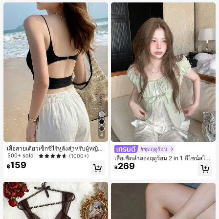
เกือบหมดแล้ว!
4
เสื้อสายเดี่ยวเซ็กซี่ไร้หลังสำหรับผู้หญิง
#ชุดฤดูร้อน
พร้อมบราแบบมีฟองน้ำ, เสื้อกล้ามแขน
500+ sold
(1000+)
เสื้อเชิ้ตลำลองฤดูร้อน 2 in 1 ดีไซน์สไต
กุด, เสื้อลำลองสีดำสำหรับฤดูร้อน
159
269
ล์เกาหลี แต่งลูกไม้ต่อผ้า
฿
฿