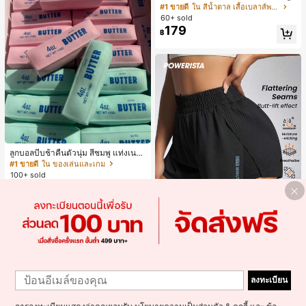
ญ่, ฤดูใบไม้ร่วง/ฤดูหนาว, สไตล์พรีพพี้,
#1 ขายดี
ใน สีน้ำตาล เสื้อเบลาส์พลัสไซส์
ใส่ประจำวันแบบสบายๆ, สำหรับสาววัย
60+ sold
รุ่นเดินทางไปทำงาน
179
฿
ลูกบอลบีบช้าคืนตัวนุ่ม สีชมพู แท่งเนย
บีบคลายเครียด นุ่มยืดหยุ่น ของเล่นบีบ
#1 ขายดี
ใน ของเล่นและเกม
4 ออนซ์ ของเล่นเกลือ เหมาะสำหรับขอ
100+ sold
งขวัญวันหยุด ของขวัญสนุกและน่ารัก
180
฿
-18%
3 วันสุดท้าย
ของขวัญวันเกิด ของขวัญอีสเตอร์ ของ
ขวัญฮาโลวีน ของขวัญคริสต์มาส ของข
วัญปาร์ตี้ สกวิชชี่ ของเล่นสกวิชชี่ ของเ
ล่นคลายเครียดสกวิชชี่ สกวิชชี่เกี๊ยว ขอ
งเล่นสำหรับผู้ใหญ่ ผู้หญิง สกวิชชี่กรอบ
สกวิชชี่เนยกรอบ บีบ ลูกบอลสลัชชี่
7
1
Powerista
1
Powerista กางเกงขาสั้นกีฬาแบบเรียบ
ลงทะเบียน
ง่าย สไตล์วันทุกวัน กางเกงขาสั้นสบาย
#7 ขายดี
ใน กางเกงในผู้หญิงแบบแอคทีฟ
พร้อมเสวตเตอร์
70+ sold
300