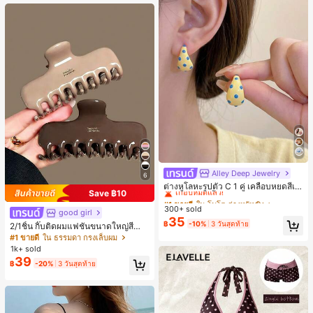
Alley Deep Jewelry
#1 ขายดี
ใน โบโฮ ต่างหูผู้หญิง
6
เกือบหมดแล้ว!
ต่างหูโลหะรูปตัว C 1 คู่ เคลือบหยดสีเห
Save ฿10
ลือง ลายจุดสีน้ำเงิน สไตล์ยุโรปและอเม
#1 ขายดี
#1 ขายดี
ใน โบโฮ ต่างหูผู้หญิง
ใน โบโฮ ต่างหูผู้หญิง
ริกัน แฟชั่นส่วนตัว หวานและสง่างาม
300+ sold
เกือบหมดแล้ว!
เกือบหมดแล้ว!
good girl
สำหรับผู้หญิงและเด็กหญิง สำหรับการเ
35
#1 ขายดี
ใน โบโฮ ต่างหูผู้หญิง
฿
-10%
3 วันสุดท้าย
ดินทาง งานแต่งงาน ปาร์ตี้ วันเกิด ของ
2/1ชิ้น กิ๊บติดผมแฟชั่นขนาดใหญ่สีน้ำ
เกือบหมดแล้ว!
ขวัญคริสต์มาส 2026
ตาลชานมสำหรับผู้หญิง เหมาะสำหรับก
#1 ขายดี
ใน ธรรมดา กรงเล็บผม
ารอาบน้ำ ล้างหน้า และจัดแต่งทรงผม
1k+ sold
39
฿
-20%
3 วันสุดท้าย