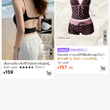
26
#ชุดฤดูร้อน
Elavelle กางเกงบิกินี่พิมพ์ลายผูกโบว์เอ
4
วสูงสำหรับผู้หญิง, ฤดูใบไม้ผลิ/ฤดูร้อน
#1 ขายดี
ใน เนื้อผ้า กางเกงบิกินี่ผู้หญิง
1k+ sold
เสื้อสายเดี่ยวเซ็กซี่ไร้หลังสำหรับผู้หญิง
157
พร้อมบราแบบมีฟองน้ำ, เสื้อกล้ามแขน
500+ sold
(1000+)
฿
-1%
กุด, เสื้อลำลองสีดำสำหรับฤดูร้อน
159
฿