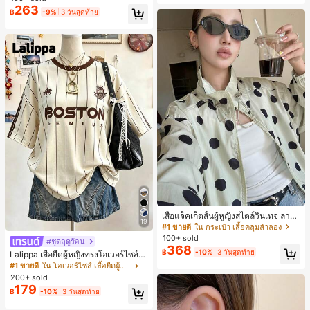
ตะชายหาดแฟชั่นสายไขว้ รองเท้าผู้ห
263
฿
-9%
3 วันสุดท้าย
ญิง สำหรับออฟฟิศ บ้าน กลางแจ้ง ดีไซ
น์หัวเหลี่ยม ชิคและหรูหรา สำหรับเดทไ
นท์
เสื้อแจ็คเก็ตสั้นผู้หญิงสไตล์วินเทจ ลายจุ
19
ดขนาดใหญ่ คอตั้ง เอวเข้ารูป แขนพอง
#1 ขายดี
ใน กระเป๋า เสื้อคลุมลำลอง
ทรงหลวม แฟชั่นอเนกประสงค์ สำหรับใ
100+ sold
#ชุดฤดูร้อน
ส่ประจำวันและไปเที่ยวพักผ่อน
368
฿
-10%
3 วันสุดท้าย
Lalippa เสื้อยืดผู้หญิงทรงโอเวอร์ไซส์ค
วามยาวกลาง คอกลม ไหล่ตก ลายพิมพ์
#1 ขายดี
ใน โอเวอร์ไซส์ เสื้อยืดผู้หญิง
ตัวอักษรและลายทางแนวตั้ง สไตล์แฟชั่
200+ sold
นมินิมอล ของขวัญให้เพื่อน
179
฿
-10%
3 วันสุดท้าย