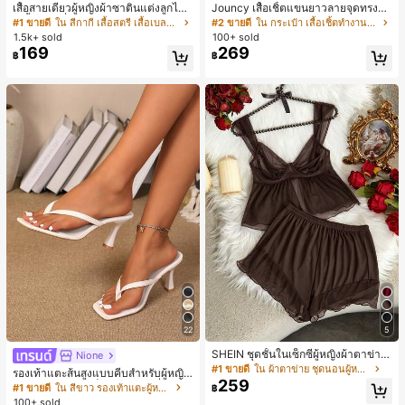
เสื้อสายเดี่ยวผู้หญิงผ้าซาตินแต่งลูกไม้
Jouncy เสื้อเชิ้ตแขนยาวลายจุดทรงหล
- เสื้อสายเดี่ยวฤดูร้อนสีคากีมีรอยผ่าด้า
วมสำหรับผู้หญิง
#1 ขายดี
ใน สีกากี เสื้อสตรี เสื้อเบลาส์ & Tee
#2 ขายดี
ใน กระเป๋า เสื้อเชิ้ตทำงานมีกระเป๋า
นข้างที่น่าดึงดูดแบบสบายๆ
1.5k+ sold
100+ sold
169
269
฿
฿
22
5
SHEIN ชุดชั้นในเซ็กซี่ผู้หญิงผ้าตาข่าย
Nione
มีโครงคัพบาง
#1 ขายดี
ใน ผ้าตาข่าย ชุดนอนผู้หญิง
รองเท้าแตะส้นสูงแบบคีบสำหรับผู้หญิง
259
สไตล์คลาสสิก สีบล็อก สไตล์แฟรี่ฤดูร้อ
#1 ขายดี
ใน สีขาว รองเท้าแตะผู้หญิง
฿
น ส้นเข็ม รองเท้าแตะแบบคีบ รองเท้าแ
100+ sold