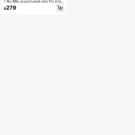
1 ชิ้น สีพื้น อเนกประสงค์ หนัง PU ลาย จ
ระเข้ ลายนูน กระเป๋าสะพาย มีล็อค หัวเ
279
฿
ข็มขัด , ดอกเคมีเลีย กระเป๋าสะพายโซ่
สำหรับ ผู้หญิง , ประจำวัน สไตล์เรียบง่า
ย