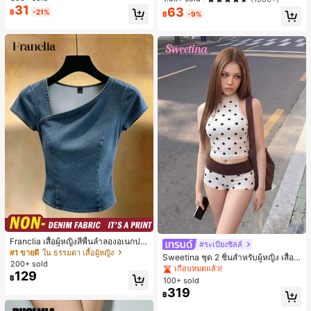
เล็กๆ ห่วงผม อุปกรณ์เสริมผม, เหมาะสำ
ะจำวันและโอกาสต่างๆ, ของขวัญสำหรั
31
63
฿
-21%
หรับการออกไปข้างนอกประจำวัน, ลำล
บเธอ
฿
-9%
อง, งานปาร์ตี้, การเดินทาง, การพักผ่อ
น, การมัดผม, การจัดทรงผม, การแต่งห
น้า, การจับคู่ชุด, อุปกรณ์เสริมประดับผ
ม
#1 ขายดี
ใน สีกากี ชุดทูพีซสำหรับผู้หญิง
เกือบหมดแล้ว!
Franclia เสื้อผู้หญิงสีพื้นลำลองอเนกปร
#ระเบียงชิลล์
#1 ขายดี
#1 ขายดี
ใน สีกากี ชุดทูพีซสำหรับผู้หญิง
ใน สีกากี ชุดทูพีซสำหรับผู้หญิง
ะสงค์สำหรับใส่ประจำวัน
#1 ขายดี
ใน ธรรมดา เสื้อผู้หญิง
Sweetina ชุด 2 ชิ้นสำหรับผู้หญิง เสื้อก
เกือบหมดแล้ว!
เกือบหมดแล้ว!
200+ sold
ล้ามเข้ารูปพิมพ์ลายจุดสีบล็อกหลังเปิด
#1 ขายดี
ใน สีกากี ชุดทูพีซสำหรับผู้หญิง
129
และกางเกงขาสั้นเอวพับ
฿
100+ sold
เกือบหมดแล้ว!
319
฿