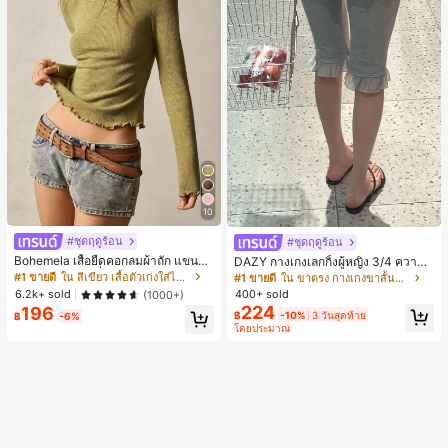
10
#ชุดฤดูร้อน
#ชุดฤดูร้อน
Bohemela เสื้อยืดคอกลมผ้าถัก แขนยา
DAZY กางเกงเลกกิ้งผู้หญิง 3/4 ความย
ว สีเรียบ ใช้งานทั่วไป สำหรับผู้หญิง
าวขา ทรงเข้ารูป แต่งลูกไม้แบบปะติด
#1 ขายดี
ใน สีเขียว เสื้อตัวเก่งใส่ได้ทุกวัน
#1 ขายดี
ใน ขาตรง กางเกงขาสั้นผู้หญิง
ลำลอง สำหรับวันหยุดฤดูร้อน
400+ sold
6.2k+ sold
(1000+)
224
196
฿
-10%
3 วันสุดท้าย
฿
-6%
โดยประมาณ