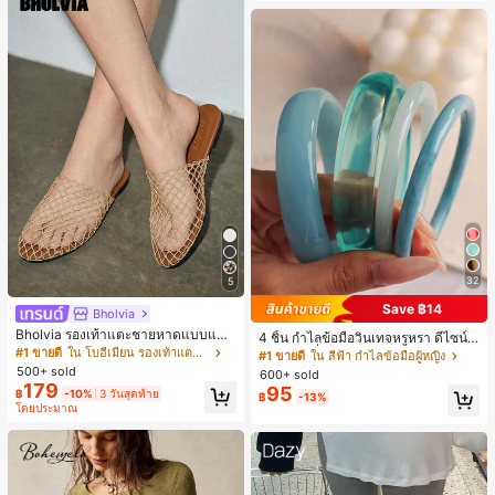
32
5
Save ฿14
Bholvia
Bholvia รองเท้าแตะชายหาดแบบแบน
4 ชิ้น กำไลข้อมือวินเทจหรูหรา ดีไซน์มิ
สบาย ๆ ลายฉลุมาใหม่สำหรับผู้หญิง
#1 ขายดี
ใน โบฮีเมียน รองเท้าแตะผู้หญิง
นิมอลแฟชั่น เหมาะสำหรับใส่ในชีวิตปร
#1 ขายดี
ใน สีฟ้า กำไลข้อมือผู้หญิง
ะจำวัน อะคริลิก เหมาะสำหรับใส่ในชีวิ
500+ sold
600+ sold
ตประจำวันและงานปาร์ตี้ ของขวัญสำห
179
95
฿
-10%
3 วันสุดท้าย
฿
-13%
รับผู้หญิง
โดยประมาณ