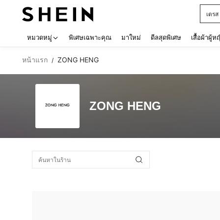
เดรส
Use up 
หมวดหมู่
พิเศษเฉพาะคุณ
มาใหม่
ดีลสุดพิเศษ
เสื้อผ้าผู้ห
หน้าแรก
ZONG HENG
/
ZONG HENG