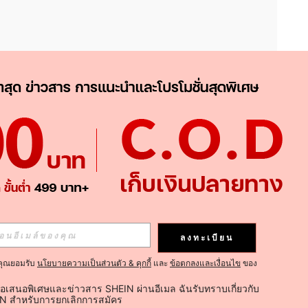
APP
ติดตามเลย
ลงทะเบียน
คุณยอมรับ
นโยบายความเป็นส่วนตัว & คุกกี้
และ
ข้อตกลงและเงื่อนไข
ของ
ติดตาม
้อเสนอพิเศษและข่าวสาร SHEIN ผ่านอีเมล ฉันรับทราบเกี่ยวกับ
IN สำหรับการยกเลิกการสมัคร
ติดตามเลย