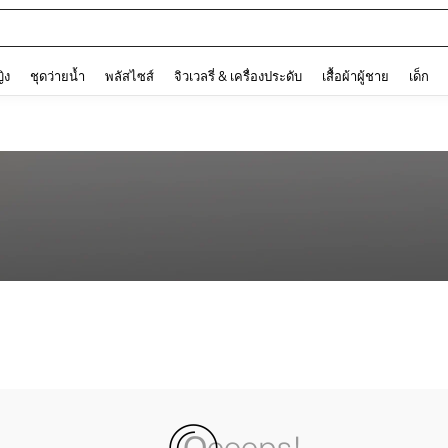
and down arrow keys to navigate search การค้นหาล่าสุด and ค้นหา. Press Enter to
ญิง
ชุดว่ายน้ำ
พลัสไซส์
จิวเวลรี่ & เครื่องประดับ
เสื้อผ้าผู้ชาย
เด็ก