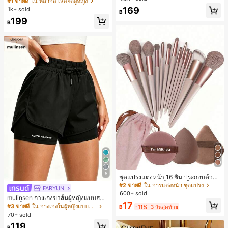
#1 ขายดี
ใน หลากสี เสื้อยืดผู้หญิง
สปอร์ตแฟชั่นมินิมอล ของขวัญสำหรับเ
ลูกค้ากลับมาซื้อซ้ำ!
169
1k+ sold
฿
พื่อน
199
฿
5
ชุดแปรงแต่งหน้า 16 ชิ้น ประกอบด้วยแ
ปรงแต่งหน้า 13 ชิ้น, ฟองน้ำแต่งหน้ารู
#2 ขายดี
ใน การแต่งหน้า ชุดแปรง
FARYUN
ปหยดน้ำ 1 ชิ้น, แปรงแป้งรองพื้นกลม 1
600+ sold
mulinsen กางเกงขาสั้นผู้หญิงแบบสบา
ชิ้น และฟองน้ำแต่งหน้ารูปสามเหลี่ยม
17
ยๆ สีพื้น หลวม อเนกประสงค์ กางเกงขา
1 ชิ้น - ชุดคลาสสิก ทำจากขนสังเคราะ
#3 ขายดี
ใน กางเกงในผู้หญิงแบบแอคทีฟ
฿
-11%
3 วันสุดท้าย
สั้นกีฬา 2-In-1 สำหรับวิ่ง ฟิตเนส และก
ห์นุ่มและเป็นมิตรต่อผิว เหมาะสำหรับผู้
70+ sold
ารฝึกซ้อมกีฬาในฤดูร้อน
หญิงและเด็กผู้หญิง เหมาะสำหรับฤดูใบ
119
ไม้ร่วงและฤดูหนาว
฿