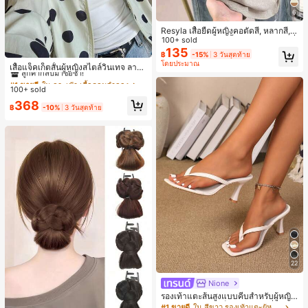
6
Resyla เสื้อยืดผู้หญิงคอตัดสี, หลากสี, ล
ายพิมพ์แมวน่ารัก, เสื้อสำหรับออกไปเที่
100+ sold
ยวฤดูร้อน, ดีไซน์กราฟิก, ความรู้สึกพรีเ
135
#1 ขายดี
ใน กระเป๋า เสื้อคลุมลำลอง
฿
-15%
3 วันสุดท้าย
มียม, ลำลองอเนกประสงค์, สวมใส่ประ
โดยประมาณ
ลูกค้ากลับมาซื้อซ้ำ!
เสื้อแจ็คเก็ตสั้นผู้หญิงสไตล์วินเทจ ลายจุ
จำวัน, กลางแจ้ง, ช้อปปิ้ง, การเดินทาง
ดขนาดใหญ่ คอตั้ง เอวเข้ารูป แขนพอง
#1 ขายดี
#1 ขายดี
ใน กระเป๋า เสื้อคลุมลำลอง
ใน กระเป๋า เสื้อคลุมลำลอง
เสื้อผ้ากลางแจ้ง
ทรงหลวม แฟชั่นอเนกประสงค์ สำหรับใ
100+ sold
ลูกค้ากลับมาซื้อซ้ำ!
ลูกค้ากลับมาซื้อซ้ำ!
ส่ประจำวันและไปเที่ยวพักผ่อน
#1 ขายดี
ใน กระเป๋า เสื้อคลุมลำลอง
368
฿
-10%
3 วันสุดท้าย
ลูกค้ากลับมาซื้อซ้ำ!
22
Nione
รองเท้าแตะส้นสูงแบบคีบสำหรับผู้หญิง
สไตล์คลาสสิก สีบล็อก สไตล์แฟรี่ฤดูร้อ
#1 ขายดี
ใน สีขาว รองเท้าแตะผู้หญิง