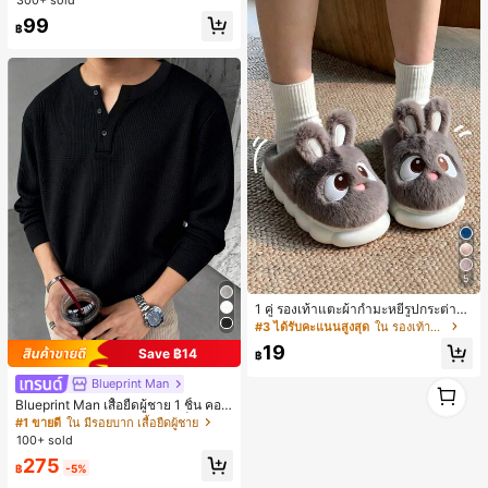
300+ sold
นสดใสพิมพ์ลาย เหมาะสำหรับใส่ประ
99
จำวัน
฿
5
1 คู่ รองเท้าแตะผ้ากำมะหยี่รูปกระต่าย
สำหรับผู้หญิง, อบอุ่นและสบาย, เหมาะ
#3 ได้รับคะแนนสูงสุด
ใน รองเท้าแตะใส่ในบ้าน
สำหรับใส่ลำลองในฤดูใบไม้ร่วง/ฤดูหน
19
Save ฿14
าว, รองเท้าบ้านผู้หญิงหรูหราใหม่, ส้นเ
฿
ตี้ย, หัวกลมเรียบง่าย, อุปกรณ์เสริมสำห
1
Blueprint Man
รับฤดูหนาวที่อบอุ่น, รองเท้าแตะผ้ากำม
ะหยี่น่ารัก, ของขวัญปีใหม่/วันวาเลนไท
1
Blueprint Man เสื้อยืดผู้ชาย 1 ชิ้น คอเ
น์ในอุดมคติ, รองเท้าแตะคู่รัก, ของขวั
ฮนลีย์ ผ้าถักลายวาฟเฟิล คอวีเล็ก ทรงห
#1 ขายดี
ใน มีรอยบาก เสื้อยืดผู้ชาย
ญวันแม่, สวน, ของตกแต่งห้องครัว, ฤดู
ลวม บาง ระบายอากาศได้ดี ใส่สบาย มี
100+ sold
ร้อน, ชายหาด, ของใช้จำเป็นสำหรับกา
กระดุม สไตล์ Old Money ทรงยุโรป ไซ
รเดินทาง, ของตกแต่งห้อง, นุ่มนิ่ม, การ
275
ส์ใหญ่กว่าปกติ กรุณาเลือกไซส์เล็กลงเพื่
฿
-5%
สำเร็จการศึกษา, ชั้นวางรองเท้า, ประห
อให้พอดีขึ้น