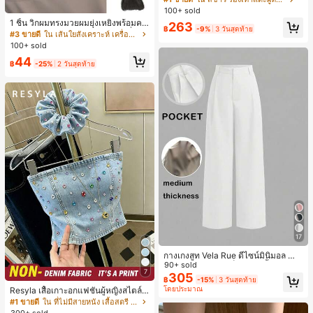
น ส้นเข็ม รองเท้าแตะแบบคีบ รองเท้าแ
100+ sold
ตะชายหาดแฟชั่นสายไขว้ รองเท้าผู้ห
1 ชิ้น วิกผมทรงมวยผมยุ่งเหยิงพร้อมคลิ
263
ญิง สำหรับออฟฟิศ บ้าน กลางแจ้ง ดีไซ
฿
-9%
3 วันสุดท้าย
ปหนีบผม, คลิปหนีบผมสังเคราะห์ที่ได้รั
#3 ขายดี
ใน เส้นใยสังเคราะห์ เครื่องประดับผมผู้หญิง
น์หัวเหลี่ยม ชิคและหรูหรา สำหรับเดทไ
บการอัปเกรดแฟชั่น, วิกผมเส้นใยทนคว
100+ sold
นท์
ามร้อนสูงที่ออกแบบมาสำหรับผู้หญิง, ใ
44
ช้งานง่ายโดยไม่ต้องใช้เครื่องมือ, เหมา
฿
-25%
2 วันสุดท้าย
ะสำหรับสไตล์สบายๆ, อุปกรณ์เสริมผมที่
สมบูรณ์แบบสำหรับผู้หญิง คลิปหนีบผม
คลิปหนีบผมสบายๆ แฟชั่นผม คลิปหนีบ
ผมหรูหรา ฤดูร้อน ชายหาด วันหยุด
17
กางเกงสูท Vela Rue ดีไซน์มินิมอล น้ำ
หนักเบา โปร่งแสงเล็กน้อย สีน้ำเงินเข้ม
90+ sold
7
สีพื้น ปิดด้วยซิป ตะขอ และกระดุม ขาก
305
฿
-15%
3 วันสุดท้าย
ว้าง ทรงเพรียว แฟชั่นทุกฤดูกาล สีขาว
โดยประมาณ
Resyla เสื้อเกาะอกแฟชั่นผู้หญิงสไตล์ซั
มเมอร์อเนกประสงค์ลายเดนิม แนะนำ
#1 ขายดี
ใน ที่ไม่มีสายหนัง เสื้อสตรี เสื้อเบลาส์ & Tee
สำหรับงานหนัก ขายดี ตกแต่งเพชรสีสั