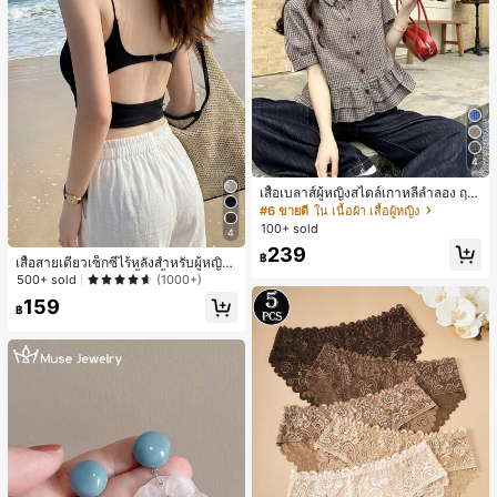
4
เสื้อเบลาส์ผู้หญิงสไตล์เกาหลีลำลอง ฤดู
ใบไม้ผลิ/ฤดูร้อนใหม่ ชายระบาย ชิคแล
#6 ขายดี
ใน เนื้อผ้า เสื้อผู้หญิง
ะหรูหรา
100+ sold
4
239
฿
เสื้อสายเดี่ยวเซ็กซี่ไร้หลังสำหรับผู้หญิง
พร้อมบราแบบมีฟองน้ำ, เสื้อกล้ามแขน
500+ sold
(1000+)
กุด, เสื้อลำลองสีดำสำหรับฤดูร้อน
159
฿