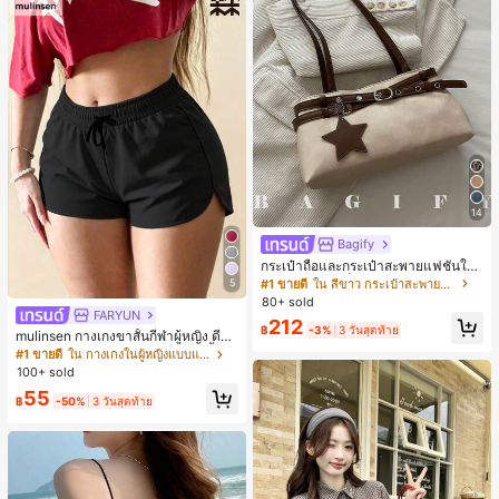
14
Bagify
กระเป๋าถือและกระเป๋าสะพายแฟชั่นให
ม่ ตกแต่งด้วยเข็มขัด เหมาะสำหรับงาน
#1 ขายดี
ใน สีขาว กระเป๋าสะพายผู้หญิง
5
ปาร์ตี้ การรวมตัว การออกไปข้างนอก ก
80+ sold
ารท่องเที่ยว การช้อปปิ้ง และการใช้งาน
FARYUN
212
ประจำวัน สามารถเก็บเหรียญ โทรศัพท์
฿
-3%
3 วันสุดท้าย
mulinsen กางเกงขาสั้นกีฬาผู้หญิง ดีไซ
เหมาะสำหรับกระเป๋าทำงานของพนักง
น์ปลายเปิด เอวยืดหยุ่น กางเกงขาสั้น
#1 ขายดี
ใน กางเกงในผู้หญิงแบบแอคทีฟ
านออฟฟิศ นักศึกษามหาวิทยาลัย และ
ลำลองกีฬาฤดูร้อน ความยาว 3/4
100+ sold
พนักงานออฟฟิศ กระเป๋าผู้หญิงที่หรูหรา
55
฿
-50%
3 วันสุดท้าย