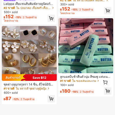
#2 ขายดี
ใน หลวม เสื้อยืดลำลองพื้นฐาน
งหลวมสบาย, พิมพ์ตัวอักษรและตัวเลข
Lalippa เสื้อแขนสั้นพิมพ์ลายยูนิคอร์นล
300+ sold
ภาษาอังกฤษ, เสื้อสำหรับออกไปเที่ยวฤ
ายทางสีตัดกันสำหรับผู้หญิง สไตล์วิทย
#2 ขายดี
ใน ปลอกคอ เสื้อสตรี เสื้อเบลาส์ & Tee
152
฿
-15%
2 วันสุดท้าย
ดูร้อน, ลวดลายดีไซน์, ความรู้สึกพรีเมีย
าลัย
500+ sold
โดยประมาณ
ม, ลำลองอเนกประสงค์, สวมใส่ประจำวั
152
น, กลางแจ้ง, ช้อปปิ้ง, การเดินทาง, เสื้อ
฿
-15%
2 วันสุดท้าย
โดยประมาณ
ผ้ากลางแจ้ง
ลูกบอลบีบช้าคืนตัวนุ่ม สีชมพู แท่งเนย
Save ฿12
1
บีบคลายเครียด นุ่มยืดหยุ่น ของเล่นบีบ
#1 ขายดี
ใน ของเล่นและเกม
1
4 ออนซ์ ของเล่นเกลือ เหมาะสำหรับขอ
ชุดต่างหูมุกหรูหรา 14 ชิ้น, ดีไซน์มินิมอ
100+ sold
งขวัญวันหยุด ของขวัญสนุกและน่ารัก
ลใหม่ที่เป็นเอกลักษณ์ ต่างหูที่สง่างาม
#1 ขายดี
ใน หลากสี ชุดต่างหูผู้หญิง
180
ของขวัญวันเกิด ของขวัญอีสเตอร์ ของ
สำหรับผู้หญิง, ของขวัญสำหรับเธอ
฿
-18%
2 วันสุดท้าย
600+ sold
ขวัญฮาโลวีน ของขวัญคริสต์มาส ของข
87
วัญปาร์ตี้ สกวิชชี่ ของเล่นสกวิชชี่ ของเ
฿
-12%
2 วันสุดท้าย
ล่นคลายเครียดสกวิชชี่ สกวิชชี่เกี๊ยว ขอ
งเล่นสำหรับผู้ใหญ่ ผู้หญิง สกวิชชี่กรอบ
สกวิชชี่เนยกรอบ บีบ ลูกบอลสลัชชี่