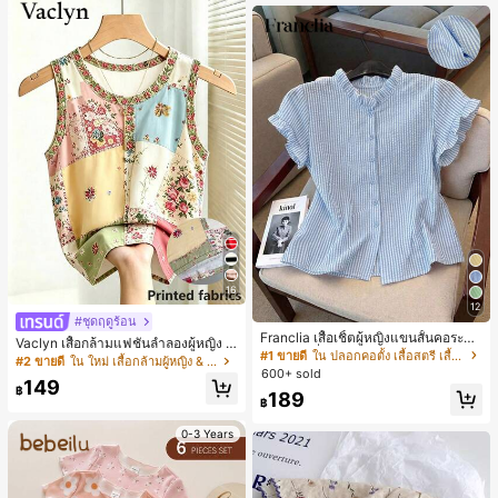
เกือบหมดแล้ว!
16
12
#ชุดฤดูร้อน
Franclia เสื้อเชิ้ตผู้หญิงแขนสั้นคอระบา
Vaclyn เสื้อกล้ามแฟชั่นลำลองผู้หญิง ล
ยกระดุมเดี่ยวลายทาง
#1 ขายดี
ใน ปลอกคอตั้ง เสื้อสตรี เสื้อเบลาส์ & Tee
ายแพตช์เวิร์ก แขนกุด คอกลม ติดกระดุ
#2 ขายดี
ใน ใหม่ เสื้อกล้ามผู้หญิง & Camis
600+ sold
ม
149
฿
189
฿
0-3 Years