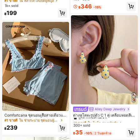
#1 ขายดี
ใน หลากสี เสื้อยืดผู้หญิง
ส่ประจำวันและไปเที่ยวพักผ่อน
สปอร์ตแฟชั่นมินิมอล ของขวัญสำหรับเ
ลูกค้ากลับมาซื้อซ้ำ!
346
1k+ sold
฿
-15%
พื่อน
199
฿
Alley Deep Jewelry
#1 ขายดี
ใน โบโฮ ต่างหูผู้หญิง
ลูกค้ากลับมาซื้อซ้ำ!
Comfortcana ชุดนอนเสื้อสายเดี่ยวแต่
ต่างหูโลหะรูปตัว C 1 คู่ เคลือบหยดสีเห
งระบายและกางเกงขาสั้นสำหรับผู้หญิง
ลือง ลายจุดสีน้ำเงิน สไตล์ยุโรปและอเม
เกือบหมดแล้ว!
#1 ขายดี
ใน ชายระบาย ชุดนอนผู้หญิง
#1 ขายดี
#1 ขายดี
ใน โบโฮ ต่างหูผู้หญิง
ใน โบโฮ ต่างหูผู้หญิง
ริกัน แฟชั่นส่วนตัว หวานและสง่างาม
300+ sold
ลูกค้ากลับมาซื้อซ้ำ!
ลูกค้ากลับมาซื้อซ้ำ!
239
สำหรับผู้หญิงและเด็กหญิง สำหรับการเ
฿
เกือบหมดแล้ว!
เกือบหมดแล้ว!
#1 ขายดี
ใน โบโฮ ต่างหูผู้หญิง
35
ดินทาง งานแต่งงาน ปาร์ตี้ วันเกิด ของ
฿
-10%
2 วันสุดท้าย
ลูกค้ากลับมาซื้อซ้ำ!
ขวัญคริสต์มาส 2026