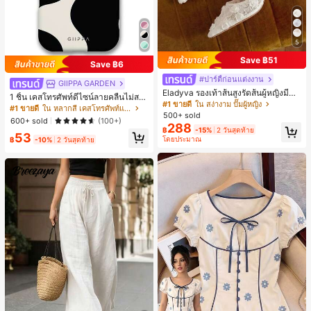
5
Save ฿51
Save ฿6
#ปาร์ตี้ก่อนแต่งงาน
GIIPPA GARDEN
Eladyva รองเท้าส้นสูงรัดส้นผู้หญิงมีดอ
1 ชิ้น เคสโทรศัพท์ดีไซน์ลายคลื่นไม่สม
กไม้ประดับตาข่ายเสริมและสามารถสว
#1 ขายดี
ใน สง่างาม ปั๊มผู้หญิง
มาตรสำหรับ Phone 17 Pro Max, เหม
#1 ขายดี
ใน หลากสี เคสโทรศัพท์แฟชั่น
มได้สองแบบ ส้นสูง 7 ซม. รูปแบบโรมัน
500+ sold
าะสำหรับ Phone 16 Pro Max, 15 Pro
600+ sold
(100+)
หรูหรา ส้นเข็ม ลุคเทพนิยาย
288
Max, 14 Pro Max, เคสโทรศัพท์สไตล์เ
฿
-15%
2 วันสุดท้าย
53
กาหลีและน่าสนใจ, เข้ากันได้กับ 11/12/
โดยประมาณ
฿
-10%
2 วันสุดท้าย
13/14/15/16 Pro Max Plus, ดีไซน์หรู
หราเหมาะสำหรับทั้งชายและหญิง, ของ
ขวัญในอุดมคติสำหรับคริสต์มาส, วันว
าเลนไทน์, อีสเตอร์, ฤดูแต่งงานและวันเ
กิดสำหรับแฟนสาว