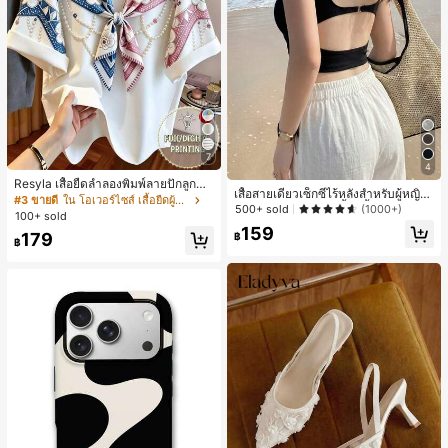
7
4
Resyla เสื้อยืดลำลองพิมพ์ลายปักลูกปัด
เสื้อสายเดี่ยวเซ็กซี่ไร้หลังสำหรับผู้หญิง
รูปโบว์ขนาดใหญ่สำหรับผู้หญิง
#3 ขายดี
ใน โอเวอร์ไซส์ เสื้อยืดผู้หญิง
พร้อมบราแบบมีฟองน้ำ, เสื้อกล้ามแขน
500+ sold
(1000+)
100+ sold
กุด, เสื้อลำลองสีดำสำหรับฤดูร้อน
159
179
฿
฿