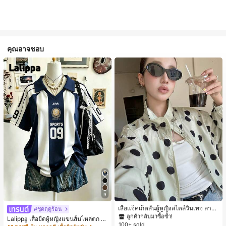
คุณอาจชอบ
#1 ขายดี
ใน กระเป๋า เสื้อคลุมลำลอง
9
ลูกค้ากลับมาซื้อซ้ำ!
#1 ขายดี
#1 ขายดี
ใน กระเป๋า เสื้อคลุมลำลอง
ใน กระเป๋า เสื้อคลุมลำลอง
เสื้อแจ็คเก็ตสั้นผู้หญิงสไตล์วินเทจ ลายจุ
#ชุดฤดูร้อน
ดขนาดใหญ่ คอตั้ง เอวเข้ารูป แขนพอง
ลูกค้ากลับมาซื้อซ้ำ!
ลูกค้ากลับมาซื้อซ้ำ!
Lalippa เสื้อยืดผู้หญิงแขนสั้นไหล่ตก ค
ทรงหลวม แฟชั่นอเนกประสงค์ สำหรับใ
100+ sold
#1 ขายดี
ใน กระเป๋า เสื้อคลุมลำลอง
อวีปกเสื้อ ลายพิมพ์ดิจิทัลลายทาง สไตล์