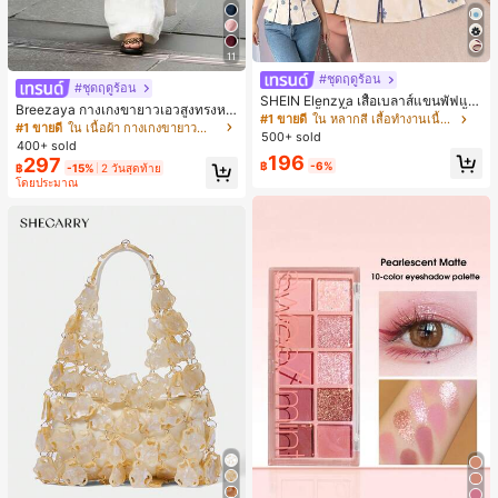
11
#ชุดฤดูร้อน
#ชุดฤดูร้อน
SHEIN Elenzya เสื้อเบลาส์แขนพัฟแต่
Breezaya กางเกงขายาวเอวสูงทรงหล
งระบายสีพื้นสีน้ำเงินสำหรับผู้หญิง, เสื้อ
#1 ขายดี
ใน หลากสี เสื้อทำงานเนื้อผ้านุ่ม
วมขาบานสำหรับผู้หญิง สีขาวเรียบหรูส
#1 ขายดี
ใน เนื้อผ้า กางเกงขายาวลำลองผ้า
ครอปเข้ารูปผูกโบว์คอวีตัดกันสำหรับฤ
500+ sold
ไตล์ชิค เหมาะสำหรับใส่เที่ยวทะเล วันห
400+ sold
ดูร้อน
ยุดพักผ่อนฤดูร้อน ลุคสบายๆ ใส่ได้หลา
196
297
฿
-6%
฿
-15%
2 วันสุดท้าย
ยโอกาสในชีวิตประจำวัน
โดยประมาณ