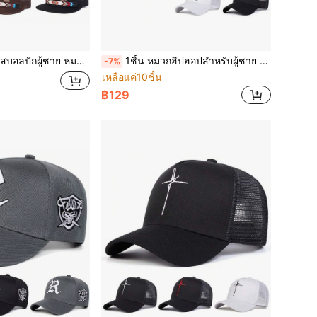
นาดได้ป้องกันแดด เหมาะสำหรับการออกไปในช่วงฤดูใบไม้ผลิ/ใบไม้ร่วง การเดินทาง ชายหาด งานปาร์ตี้
1ชิ้น หมวกฮิปฮอปสำหรับผู้ชาย ลายกระต่ายปัก หมวกเบสบอลแฟชั่นแนวสตรีท หมวกตาข่ายลำลองสำหรับฤดูใบไม้ผลิ ฤดูใบไม้ร่วง การเดินทาง ชายหาด เทศกาล วันหยุด
-7%
เหลือแค่10ชิ้น
฿129