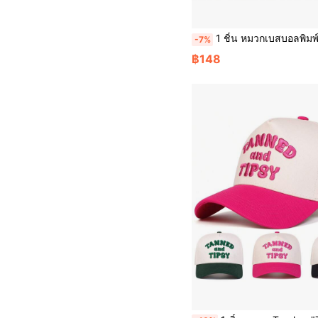
1 ชิ้น หมวกเบสบอลพิมพ์ลายตัวอักษรสำหรับผู้ชาย, หมวก Trucker ลายแฟชั่นกลางแจ้ง, หมวกตาข่ายป้องกันแดดแบบเป็นกันเอง สำหรับฤดูใบไม้ผลิ ฤดูใบไม
-7%
฿148