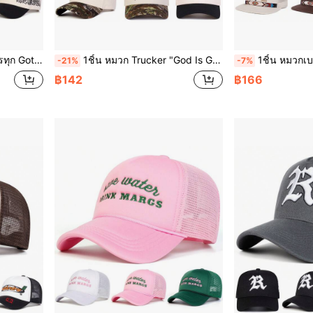
ับฤดูใบไม้ผลิ, ฤดูใบไม้ร่วง, การเดินทาง, ชายหาด
1ชิ้น หมวก Trucker "God Is Good All The Time" สำหรับผู้ชาย, หมวกเบสบอลปักตัวอักษรส่วนบุคคล, หมวก 5 แผงแฟชั่นสตรีทสำหรับกิจกรรมกลางแจ้ง, การเดินทาง, ชายหาด, ฤดูใบไม้ผลิและฤดูใบไม้ร่วง, ฤดูร้อน, วันหยุด, เทศกาล
1ชิ้น หมวกเบสบอลปักผู้ชาย หมวก สไตล์ฮิปฮอปสตรีทแวร์ หมวกตาข่ายปรับข
-21%
-7%
฿142
฿166