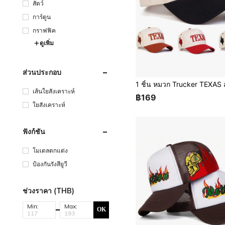
สัตว์
การ์ตูน
กราฟฟิค
ดูเพิ่ม
ส่วนประกอบ
เส้นใยสังเคราะห์
฿169
ใยสังเคราะห์
ฟังก์ชัน
โมเดลตกแต่ง
ป้องกันรังสียูวี
ช่วงราคา (THB)
Min:
Max:
OK