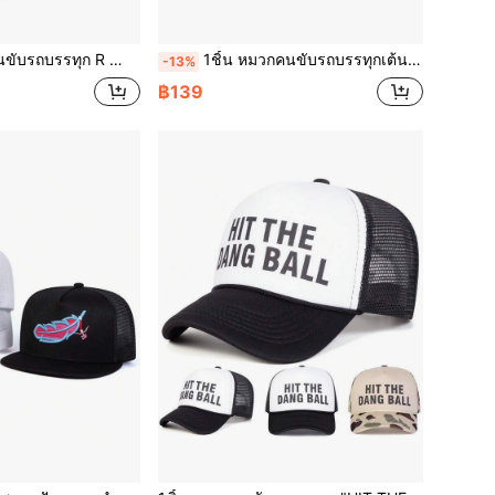
ผงแฟชั่นสตรีทแวร์, หมวกกันแดดกลางแจ้งสำหรับฤดูใบไม้ผลิ, ฤดูใบไม้ร่วง, การเดินทาง, ชายหาด, เทศกาล, วันหยุด
1ชิ้น หมวกคนขับรถบรรทุกเต้นรำแบบกากบาทสำหรับผู้ชาย, หมวกเบสบอลปักลาย, หมวกตาข่ายลำลองแนวสตรีทสำหรับฤดูใบไม้ผลิ, ฤดูใบไม้ร่วง, การเดินทาง, ชายหาด, ฤดูร้อน, วันหยุด
-13%
฿139