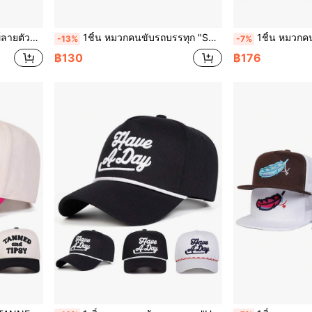
้ร่วง การเดินทาง ชายหาด วันหยุด วันฮาโลวีน
1ชิ้น หมวกคนขับรถบรรทุก "Save Water Drink Margs" สำหรับผู้หญิง, หมวกเบสบอลปักตัวอักษรส่วนบุคคล, หมวกตาข่ายแฟชั่นแนวสตรีท, หมวกกันแดดกลางแจ้งสำหรับฤดูใบไม้ผลิ, ฤดูใบไม้ร่วง, การเดินทาง, ชายหาด, ฤดูร้อน
1ชิ้น หมวกคนขับรถบรรทุก R สำหรับผู้ชาย, หมวกเบสบอลปักตัวอักษรส่วนบุคคล, หมวกแก๊ป 5 แ
-13%
-7%
฿130
฿176