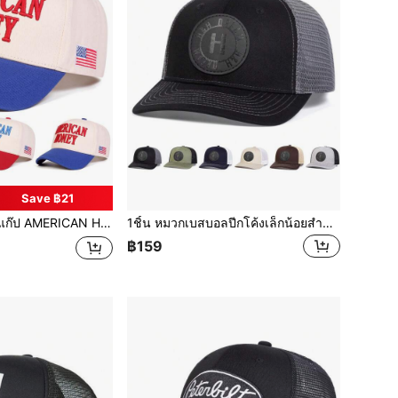
Save ฿21
ิ, หมวกห้าแผงสไตล์สตรีทแฟชั่น, หมวกกันแดดกลางแจ้งสำหรับฤดูใบไม้ผลิ, ฤดูใบไม้ร่วง, การเดินทาง, ชายหาด, วันหยุด, เทศกาล
1ชิ้น หมวกเบสบอลปีกโค้งเล็กน้อยสำหรับผู้ชาย ลายตัวอักษร, หมวก Trucker, แผ่นหนัง, ตาข่ายระบายอากาศ, ฤดูใบไม้ผลิ ฤดูใบไม้ร่วง กลางแจ้ง ท่องเที่ยว ชายหาด รีสอร์ท, ฤดูร้อน, วันหยุด, เทศกาล
฿159