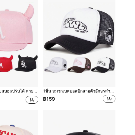
ิง, หมวกกันแดดกลางแจ้งแบบลำลอง, เหมาะสำหรับฤดูใบไม้ผลิ/ฤดูใบไม้ร่วง, การเดินทาง, วันหยุดชายหาด, เทศกาล, แคมป์ปิ้ง
1ชิ้น หมวกเบสบอลปักลายตัวอักษรสำหรับผู้หญิง, หมวกตาข่ายแฟชั่นสไตล์สตรีท, หมวกกันแดดกลางแจ้งแบบลำลองสำหรับฤดูใบไม้ผลิและฤดูใบไม้ร่วง, การเดินทาง, ชายหาด, ฤดูร้อน
฿159