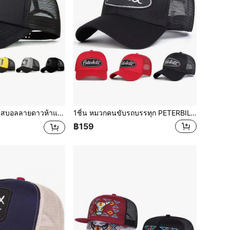
สมัย, ป้องกันแสงแดด, หมวกตาข่ายลำลองสำหรับฤดูใบไม้ผลิ, ฤดูใบไม้ร่วง, การเดินทาง, ชายหาด
1ชิ้น หมวกคนขับรถบรรทุก PETERBILT สำหรับผู้ชาย, หมวกเบสบอลปักตัวอักษรส่วนตัว, หมวกตาข่ายลำลองแนวสตรีทสำหรับฤดูใบไม้ผลิ ฤดูใบไม้ร่วง กลางแจ้ง ท่องเที่ยว ชายหาด วันหยุด, ฤดูร้อน, หมวกแก๊ป, เทศกาล
฿159