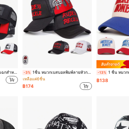
1ชิ้น หมวกเบสบอลรูปดาวห้าแฉกสำหรับผู้ชาย, หมวก Trucker ทันสมัย, ป้องกันแสงแดด, หมวกตาข่ายลำลองสำหรับกิจกรรมกลางแจ้ง, การเดินทางในฤดูใบไม้ผลิและฤดูใบไม้ร่วง, วันหยุดพักผ่อนที่ชายหาด, ฤดูร้อน, วันหยุด, เทศกาล
1ชิ้น หมวกเบสบอลพิมพ์ลายหัวกะโหลกสำหรับผู้ชาย, หมวกตาข่ายปักลายเปลวไฟ, หมวกตาข่ายลำลองกันแดดสำหรับฤดูใบไม้ผลิ ฤดูใบไม้ร่วง ท่องเที่ยว ชายหาด
1 ชิ้น หมวกแก๊ป AMERICAN HONEY สำหรับผู้หญิง, หมวกเบสบอลปักตัวอักษรและธงชาต
-3%
-13%
เหลือแค่6ชิ้น
฿138
฿174