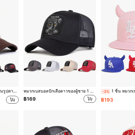
ดด สำหรับการเดินทาง ฤดูใบไม้ผลิและใบไม้ร่วง
หมวกเบสบอลปักเสือดาวของผู้ชาย 1 ชิ้น, การป้องกันแสงแดดกลางแจ้งหมวกตาข่ายแบบสบาย ๆ สำหรับการท่องเที่ยวฤดูใบไม้ผลิและฤดูใบไม้ร่วง, วันหยุดชายหาด
1 ชิ้น หมวกเบสบอลปรับได้ ลายตัวอักษร LA กอธิค ลายการ์ตูนปีศาจ มีเขา สำหรับผู้หญ
-3%
฿169
฿193