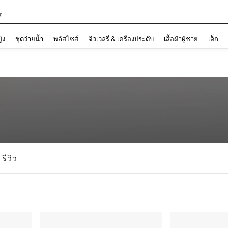
ต
and down arrow keys to navigate search การค้นหาล่าสุด and ค้นหา. Press Enter to
ญิง
ชุดว่ายน้ำ
พลัสไซส์
จิวเวลรี่ & เครื่องประดับ
เสื้อผ้าผู้ชาย
เด็ก
รีวิว