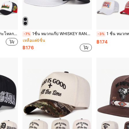
ดูใบไม้ร่วง, การเดินทาง, ชายหาด, ฤดูร้อน, วันหยุด
1ชิ้น หมวกแก๊ป WHISKEY RANCH FEEDERS สำหรับผู้ชาย, หมวกเบสบอลปักลายวัวส่วนตัว, หมวกสตรีทแวร์ลำลองสำหรับฤดูใบไม้ผลิ, ฤดูใบไม้ร่วง, การเดินทาง, วันหยุดพักผ่อนที่ชายหาด
1 ชิ้น หมวกทรักเกอร์ลาย "Cowboys & Tequila" ปักตัวอักษร สำหรับผู้หญิง 
-7%
-3%
เหลือแค่6ชิ้น
฿174
฿176