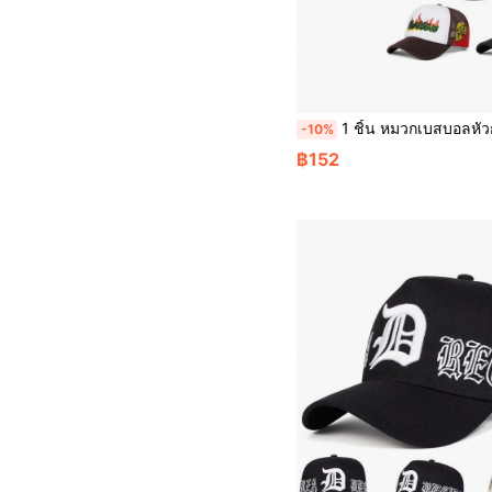
1 ชิ้น หมวกเบสบอลหัวกะโหลกเคลื่อนไหวสำหรับผู้ชาย, หมวกคนขับรถบรรทุกเปลวไฟแฟชั่น, หมวกตาข่ายลำลองกันแดดกลางแจ้ง, เหมาะสำหรับฤดูใบไม้ผลิ, ฤ
-10%
฿152