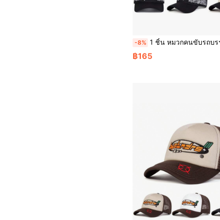
1 ชิ้น หมวกคนขับรถบรรทุก Gothic D สำหรับผู้ชาย, หมวกเบสบอลปักตัวอักษรส่วนบุคคล, หมวกห้าแผงแฟชั่นแนวสตรีท, หมวกกันแดดกลางแจ้งแบบลำลองสำหร
-8%
฿165