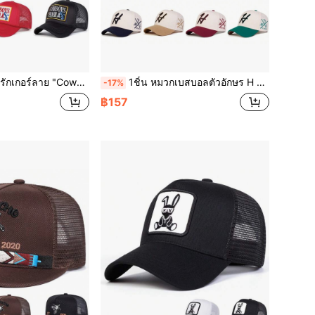
หมวกแฟชั่นสตรีทแวร์ หมวกกันแดดใช้ในที่โล่ง เหมาะสำหรับฤดูใบไม้ผลิ ฤดูใบไม้ร่วง การเดินทาง และชายหาด
1ชิ้น หมวกเบสบอลตัวอักษร H สำหรับผู้ชาย, หมวกแฟชั่นกีฬา 5 แผง, หมวกกันแดดกลางแจ้งแบบลำลองสำหรับฤดูใบไม้ผลิ, ฤดูใบไม้ร่วง, วันหยุดชายหาด, ฤดูร้อน, หมวก, เทศกาล
-17%
฿157