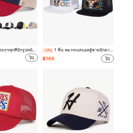
1ชิ้น หมวกคนขับรถบรรทุกที่ปักรูปหน้ายิ้ม สำหรับผู้ชาย, หมวกเบสบอล อิโมติคอน แฟชั่น, หมวกมีตาข่าย สำหรับกีฬา, กันแดดกลางแจ้ง, ใส่ได้ทุกวัน ฤดูใบไม้ผลิ ฤดูใบไม้ร่วง การเดินทาง ไปชายหาด
1 ชิ้น หมวกเบสบอลผู้ชายปักลาย, หมวกฮิปฮอปแฟชั่นแนวสตรีท, ปรับได้, กันแดด, หมวกตาข่ายลำลอง เหมาะสำหรับกลางแจ้ง, ท่องเที่ยว, ชายหาด, ปาร์ตี้ในฤดูใบไม้ผลิและฤดูใบไม้ร่วง, ฤดูร้อน, วันหยุด, เทศกาล
-17%
฿165