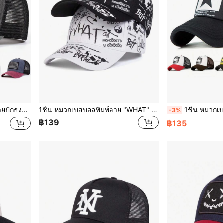
ารเดินทาง, วันหยุดชายหาด, ฤดูร้อน, วันหยุดเทศกาล
1ชิ้น หมวกเบสบอลพิมพ์ลาย "WHAT" สำหรับผู้ชาย แฟชั่นสตรีทแวร์ หมวกกันแดดสำหรับกลางแจ้งใส่ได้ในฤดูใบไม้ผลิ, ใบไม้ร่วง, ทะเลทราย, เดินทาง
1ชิ้น หมวกเบสบอลลายดาวห้าแฉกสำหรับผู้ชาย, หมวกทรง Trucker ทัน
-3%
฿139
฿135