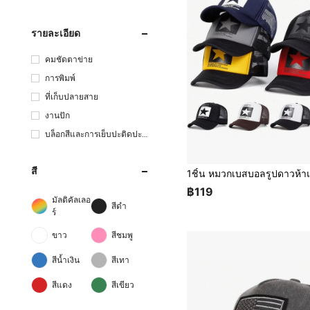
รายละเอียด
คมชัดตาข่าย
การพิมพ์
ที่เก็บปลายสาย
งานปัก
บล็อกสีและการเย็บปะติดปะต่
อกัน
สี
฿119
มัลติคัลเลอ
สีดำ
ร์
ขาว
สีชมพู
สีน้ำเงิน
สีเทา
สีแดง
สีเขียว