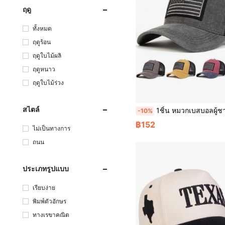
ฤดู
ทั้งหมด
ฤดูร้อน
ฤดูใบไม้ผลิ
ฤดูหนาว
ฤดูใบไม้ร่วง
สไตล์
1ชิ้น หมวกเบสบอลผู้ชายปักธงชาติสหรัฐอเมริกา, หมวกตาข่ายซักแบบวินเทจสำหรับกิจกรรมกลางแจ้ง, หมวกตาข่ายปรับได้กันแดดสำหรับฤดูใบไม้ผลิ, ฤดูใบไม้ร่วง, ก
-10%
฿152
ไม่เป็นทางการ
ถนน
ประเภทรูปแบบ
เรียบง่าย
พิมพ์ตัวอักษร
ทางเรขาคณิต