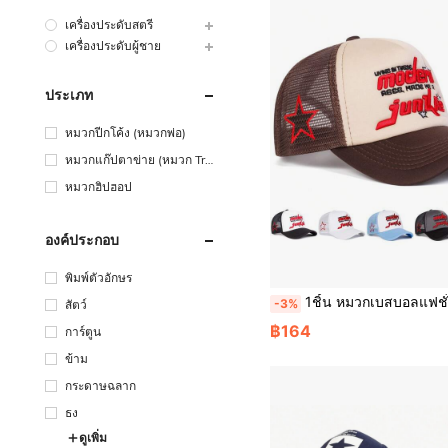
เครื่องประดับสตรี
เครื่องประดับผู้ชาย
ประเภท
หมวกปีกโค้ง (หมวกพ่อ)
หมวกแก๊ปตาข่าย (หมวก Tru
cker)
หมวกฮิปฮอป
องค์ประกอบ
พิมพ์ตัวอักษร
1ชิ้น หมวกเบสบอลแฟชั่นรูปดาว 5 แฉก สำหรับผู้ชาย, หมวกแก๊ป เปิดโล่ง ลาย ตัวอักษรสำหรับใส่ในชีวิตประจำวัน, หมวกแก๊ปตาข่าย ระบายอากาศ กันแ
-3%
สัตว์
฿164
การ์ตูน
ข้าม
กระดาษฉลาก
ธง
ดูเพิ่ม