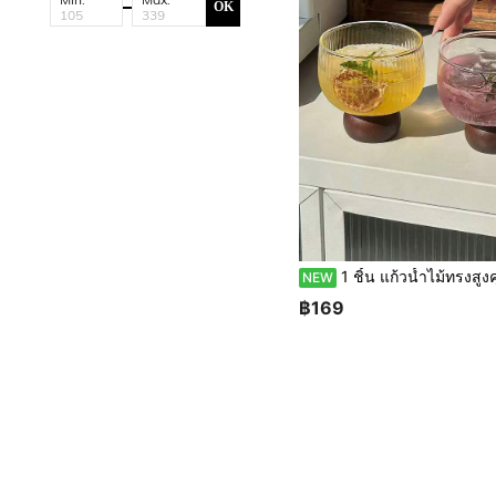
OK
1 ชิ้น แก้วน้ำไม้ทรงสูงคุณภาพสูง, แก้วค็อกเทลย้อนยุค, แก้วไวน์ผลไม้/ไวน์หวา
NEW
฿169