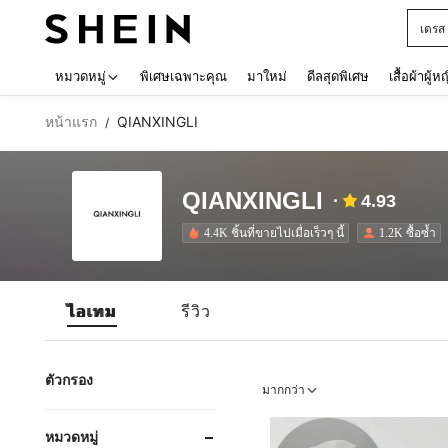
เดรส
Use up 
หมวดหมู่
พิเศษเฉพาะคุณ
มาใหม่
ดีลสุดพิเศษ
เสื้อผ้าผู้ห
หน้าแรก
QIANXINGLI
/
QIANXINGLI
4.93
4.4K ชิ้นที่ขายไปเมื่อเร็วๆ นี้
1.2K ซื้อซ้ำ
ไอเทม
รีวิว
ตัวกรอง
มากกว่า
หมวดหมู่