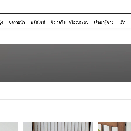
and down arrow keys to navigate search การค้นหาล่าสุด and ค้นหา. Press Enter to
ญิง
ชุดว่ายน้ำ
พลัสไซส์
จิวเวลรี่ & เครื่องประดับ
เสื้อผ้าผู้ชาย
เด็ก