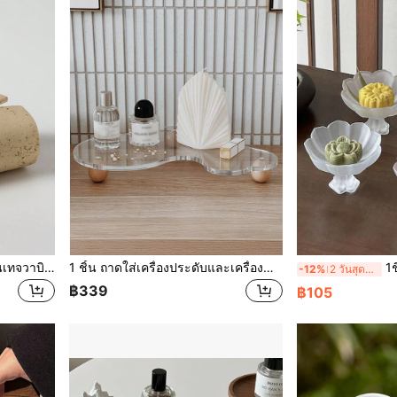
1ชิ้น กล่องทิชชูเรซิ่น สไตล์วินเทจวาบิ-ซาบิ ลายหินดงชิ ที่วางบนโต๊ะ ตกแต่งศิลปะ ของตกแต่งบ้าน ของขวัญ สุนทรียภาพแบบมินิมอล ห้องนั่งเล่น ห้องนอน ออฟฟิศ ที่จัดเก็บ สไตล์งานฝีมือ อุปกรณ์ตกแต่งภายใน ดีไซน์เฉพาะ กล่องใส่ของทำมือมีศิลปะ
1 ชิ้น ถาดใส่เครื่องประดับและเครื่องสำอางค์ อะคริลิก พื้นฐานไม้หรู สไตล์ Ins, ตกแต่งบ้านคริสต์มาส, ตกแต่ง, คริสต์มาส, ตกแต่งโต๊ะ, ถาดไม้, สไตล์เงินเก่า, แจกันดอกไม้, จานชาม, ถาดไม้, จาน, โต๊ะกาแฟ, ถาดประดับ, ตกแต่งโต๊ะ, เครื่องประดับตกแต่งบ้าน, เครื่องประดับสีดำ, ถาดข้างโซฟา, โบฮีเมียน, สำหรับวันหยุดชายหาด, คอลเลกชันห้องน้ำ, คอลเลกชันห้องนอน, ความจุขนาดใหญ่
1ชิ้น/4ชิ้น จาน 
-12%
2 วันสุดท้าย
฿339
฿105