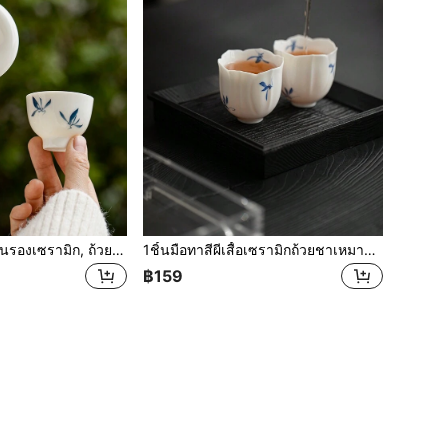
1ชิ้นชุดถ้วยและจานรองเซรามิก, ถ้วยน้ำชาลายดอกกล้วยไม้ผีเสื้อขนาดเล็ก, ชุดน้ำชากงฟู, ถ้วยหลัก, ชุดถ้วยเดี่ยว, ของขวัญ
1ชิ้นมือทาสีผีเสื้อเซรามิกถ้วยชาเหมาะสำหรับโอกาสเช่นงานเลี้ยงน้ำชา,น้ำชายามบ่าย,บ้าน,สวน,ร้านอาหาร,ฯลฯ
฿159