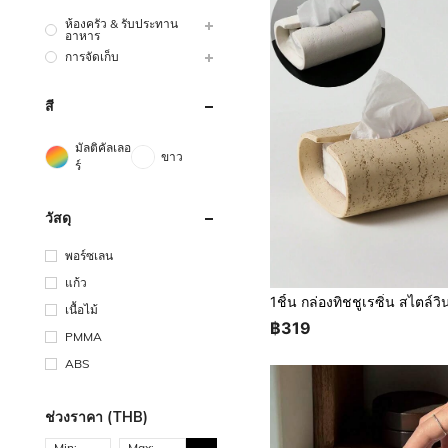
ห้องครัว & รับประทาน
อาหาร
การจัดเก็บ
สี
มัลติคัลเลอ
ขาว
ร์
วัสดุ
พอร์ซเลน
แก้ว
เนื้อไม้
฿319
PMMA
ABS
ช่วงราคา (THB)
Min:
Max: