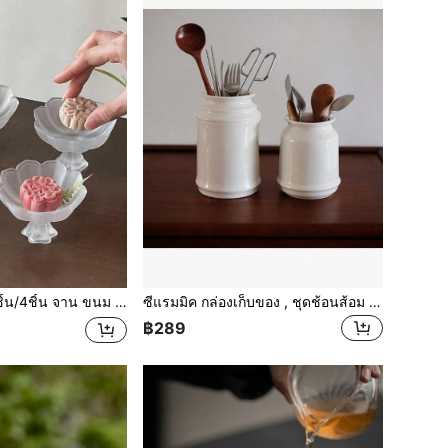
ขนม ชา แบบจีน เชิงสูง จานแก้วฉลุลาย ผลดอกบัว จานเค้ก จานของว่างบ่าย จานของหวาน ถาดสวยงาม จานของหวานเล็ก อุปกรณ์โรงเรียน ของขวัญวันคริสต์มาส
ซีแรมมิค กล่องเก็บของ , ชุดช้อนส้อม จัดเก็บ ซีแรมมิค ถ้วย , ที่เก็บของในครัว กระป๋องสเปรย์ , ตะเกียบ ชุดช้อนส้อม คอนเทนเนอร์ , พกพาได้ กันความชื้น ซีแรมมิค กล่องเก็บของ , ประหยัดพื้นที่ ชุดช้อนส้อม ขาตั้ง , อเนกประสงค์ มีด เครื่องมือ ชั้นเก็บของ , ที่เก็บของในครัว คอนเทนเนอร์ พร้อม หลายอย่าง ใช้ , เครื่องครัว , ครัว ตกแต่ง , ที่เก็บของในครัว และ จัดระเบียบ , บ้าน ตกแต่ง
฿289