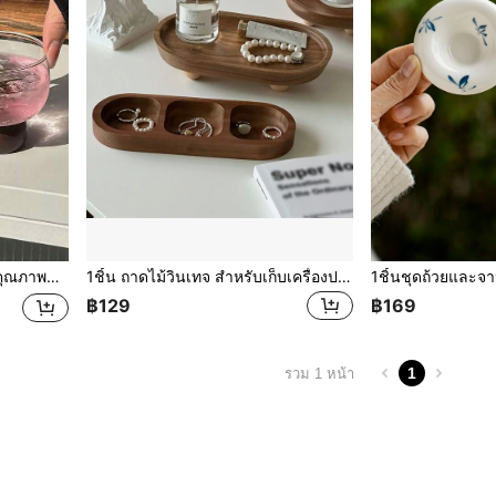
น, แก้วเครื่องดื่ม/กาแฟ
1ชิ้น ถาดไม้วินเทจ สำหรับเก็บเครื่องประดับ ที่วางน้ำหอม ถาดอโรมาเธอราพี ถาดวางกุญแจในทางเข้า ของตกแต่งบ้าน วันวาเลนไทน์ ดวงอาทิตย์ การเดินทางที่เย็นสบาย
฿129
฿169
1
รวม 1 หน้า