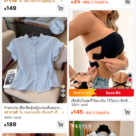
ายแพตช์เวิร์ก แขนกุด คอกลม ติดกระดุ
เกือบหมดแล้ว!
เกือบหมดแล้ว!
#1 ขายดี
ใน โบโฮ ต่างหูผู้หญิง
35
#1 ขายดี
ใน ใหม่ เสื้อกล้ามผู้หญิง & Camis
ดินทาง งานแต่งงาน ปาร์ตี้ วันเกิด ของ
฿
-10%
2 วันสุดท้าย
ม
ลูกค้ากลับมาซื้อซ้ำ!
ขวัญคริสต์มาส 2026
149
฿
เกือบหมดแล้ว!
Save ฿4
12
เสื้อชั้นในสตรีไร้ตะเข็บ ไร้โครง เซ็กซี่ ด้
านข้างไม่ลื่น แผ่นรองถอดได้ ลายไขว้ห
300+ sold
Franclia เสื้อเชิ้ตผู้หญิงแขนสั้นคอระบา
ลัง ไร้สาย สบายตลอดวัน
145
ยกระดุมเดี่ยวลายทาง
#2 ขายดี
ใน ปลอกคอตั้ง เสื้อสตรี เสื้อเบลาส์ & Tee
฿
-3%
2 วันสุดท้าย
600+ sold
189
฿