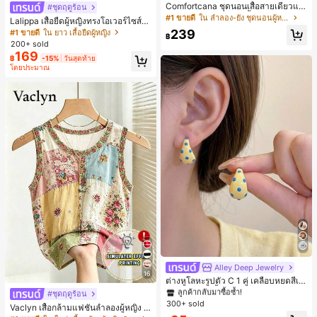
Comfortcana ชุดนอนเสื้อสายเดี่ยวแต่
#ชุดฤดูร้อน
งระบายและกางเกงขาสั้นสำหรับผู้หญิง
#1 ขายดี
ใน ลำลอง-ยัง ชุดนอนผู้หญิง
Lalippa เสื้อยืดผู้หญิงทรงโอเวอร์ไซส์ค
วามยาวกลาง คอกลม ไหล่ตก ลายพิมพ์
239
#1 ขายดี
ใน ยาว เสื้อยืดผู้หญิง
฿
ตัวอักษรและลายทางแนวตั้ง สไตล์แฟชั่
200+ sold
นมินิมอล ของขวัญให้เพื่อน
169
฿
-15%
วันสุดท้าย
โดยประมาณ
Alley Deep Jewelry
#1 ขายดี
ใน โบโฮ ต่างหูผู้หญิง
16
ลูกค้ากลับมาซื้อซ้ำ!
ต่างหูโลหะรูปตัว C 1 คู่ เคลือบหยดสีเห
ลือง ลายจุดสีน้ำเงิน สไตล์ยุโรปและอเม
เกือบหมดแล้ว!
#1 ขายดี
#1 ขายดี
ใน โบโฮ ต่างหูผู้หญิง
ใน โบโฮ ต่างหูผู้หญิง
#ชุดฤดูร้อน
ริกัน แฟชั่นส่วนตัว หวานและสง่างาม
300+ sold
ลูกค้ากลับมาซื้อซ้ำ!
ลูกค้ากลับมาซื้อซ้ำ!
Vaclyn เสื้อกล้ามแฟชั่นลำลองผู้หญิง ล
สำหรับผู้หญิงและเด็กหญิง สำหรับการเ