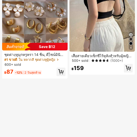
Save ฿12
4
ชุดต่างหูมุกหรูหรา 14 ชิ้น, ดีไซน์มินิมอ
เสื้อสายเดี่ยวเซ็กซี่ไร้หลังสำหรับผู้หญิง
ลใหม่ที่เป็นเอกลักษณ์ ต่างหูที่สง่างาม
#1 ขายดี
ใน หลากสี ชุดต่างหูผู้หญิง
พร้อมบราแบบมีฟองน้ำ, เสื้อกล้ามแขน
500+ sold
(1000+)
สำหรับผู้หญิง, ของขวัญสำหรับเธอ
กุด, เสื้อลำลองสีดำสำหรับฤดูร้อน
600+ sold
159
฿
87
฿
-12%
2 วันสุดท้าย