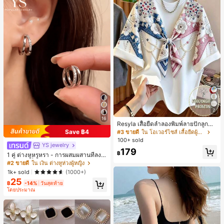
7
16
Resyla เสื้อยืดลำลองพิมพ์ลายปักลูกปัด
รูปโบว์ขนาดใหญ่สำหรับผู้หญิง
Save ฿4
#3 ขายดี
ใน โอเวอร์ไซส์ เสื้อยืดผู้หญิง
100+ sold
YS jewelry
179
฿
1 คู่ ต่างหูหรูหรา - การผสมผสานที่ลงตั
วของแฟชั่นและความซับซ้อน, ดีไซน์ส
#2 ขายดี
ใน เงิน ต่างหูห่วงผู้หญิง
องชั้น, เหมาะสำหรับสุภาพสตรีและนักเ
1k+ sold
(1000+)
รียน, ต่างหูทองแดงฝังไมโคร
25
฿
-14%
วันสุดท้าย
โดยประมาณ