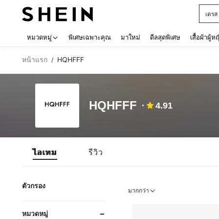
เดรส
Use up 
หมวดหมู่
พิเศษเฉพาะคุณ
มาใหม่
ดีลสุดพิเศษ
เสื้อผ้าผู้ห
หน้าแรก
HQHFFF
/
HQHFFF
4.91
ไอเทม
รีวิว
ตัวกรอง
มากกว่า
หมวดหมู่