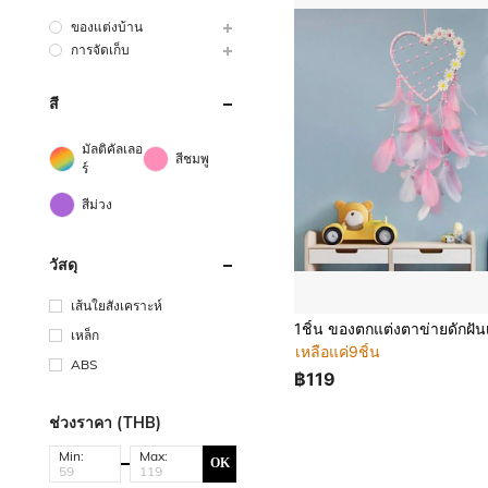
ของแต่งบ้าน
การจัดเก็บ
สี
มัลติคัลเลอ
สีชมพู
ร์
สีม่วง
วัสดุ
เส้นใยสังเคราะห์
เหล็ก
เหลือแค่9ชิ้น
ABS
฿119
ช่วงราคา (THB)
Min:
Max:
OK