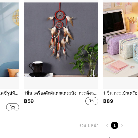
1ชิ้น ของตกแต่งตาข่ายดักฝันเดซี่รูปหัวใจ, กระดิ่งลมขนนกสีชมพูและขาวสำหรับแขวนผนังสำหรับตกแต่งบ้าน, หอพัก
1ชิ้น เครื่องดักฝันตกแต่งผนัง, กระดิ่งลมติดบ้านแบบสองห่วง, เครื่องประดับตกแต่งทำจากขนนก
฿59
฿89
1
รวม 1 หน้า