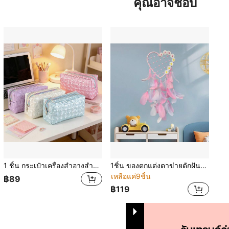
คุณอาจชอบ
1 ชิ้น กระเป๋าเครื่องสำอางสำหรับผู้หญิง, กระเป๋าแต่งหน้าลายดอกบ๊วยและขนนกสร้างสรรค์, กระเป๋าเก็บเครื่องสำอางและของใช้ในห้องน้ำอเนกประสงค์
1ชิ้น ของตกแต่งตาข่ายดักฝันเดซี่รูปหัวใจ, กระดิ่งลมขนนกสีชมพูและขาวสำหรับแขวนผนังสำหรับตกแต่งบ้าน, หอพัก
เหลือแค่9ชิ้น
฿89
฿119