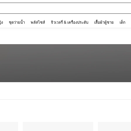
and down arrow keys to navigate search การค้นหาล่าสุด and ค้นหา. Press Enter to
ญิง
ชุดว่ายน้ำ
พลัสไซส์
จิวเวลรี่ & เครื่องประดับ
เสื้อผ้าผู้ชาย
เด็ก