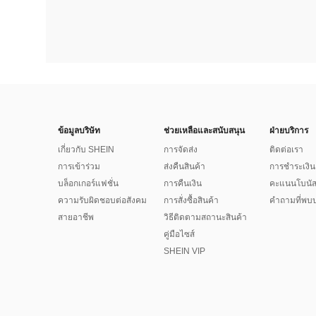
ข้อมูลบริษัท
ช่วยเหลือและสนับสนุน
ฝ่ายบริการ
เกี่ยวกับ SHEIN
การจัดส่ง
ติดต่อเรา
การเข้าร่วม
ส่งคืนสินค้า
การชำระเงิน
บล็อกเกอร์แฟชั่น
การคืนเงิน
คะแนนโบนั
ความรับผิดชอบต่อสังคม
การสั่งซื้อสินค้า
คำถามที่พบบ
สายอาชีพ
วิธีติดตามสถานะสินค้า
คู่มือไซส์
SHEIN VIP