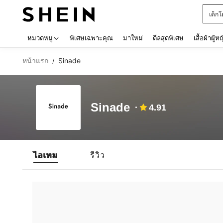
เด็กโ
Use up 
หมวดหมู่
พิเศษเฉพาะคุณ
มาใหม่
ดีลสุดพิเศษ
เสื้อผ้าผู้ห
หน้าแรก
Sinade
/
Sinade
4.91
ไอเทม
รีวิว