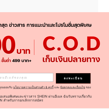
APP
ติดตามเลย
ลงทะเบียน
คุณยอมรับ
นโยบายความเป็นส่วนตัว & คุกกี้
และ
ข้อตกลงและเงื่อนไข
ของ
ติดตาม
้อเสนอพิเศษและข่าวสาร SHEIN ผ่านอีเมล ฉันรับทราบเกี่ยวกับ
IN สำหรับการยกเลิกการสมัคร
ติดตามเลย