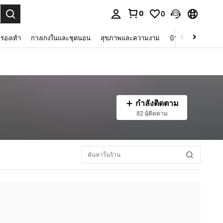
0
0
 select.
รองเท้า
กางเกงในและชุดนอน
สุขภาพและความงาม
บ้านและที่อยู่อาศัย
กำลังติดตาม
82 ผู้ติดตาม