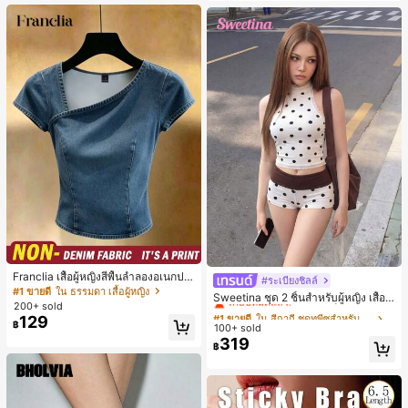
น, การมัดผม, การจัดทรงผม, การแต่งห
น้า, การจับคู่ชุด, อุปกรณ์เสริมประดับผ
ม
Franclia เสื้อผู้หญิงสีพื้นลำลองอเนกปร
#ระเบียงชิลล์
#1 ขายดี
ใน สีกากี ชุดทูพีซสำหรับผู้หญิง
ะสงค์สำหรับใส่ประจำวัน
#1 ขายดี
ใน ธรรมดา เสื้อผู้หญิง
เกือบหมดแล้ว!
Sweetina ชุด 2 ชิ้นสำหรับผู้หญิง เสื้อก
200+ sold
ล้ามเข้ารูปพิมพ์ลายจุดสีบล็อกหลังเปิด
#1 ขายดี
#1 ขายดี
ใน สีกากี ชุดทูพีซสำหรับผู้หญิง
ใน สีกากี ชุดทูพีซสำหรับผู้หญิง
129
และกางเกงขาสั้นเอวพับ
฿
100+ sold
เกือบหมดแล้ว!
เกือบหมดแล้ว!
319
#1 ขายดี
ใน สีกากี ชุดทูพีซสำหรับผู้หญิง
฿
เกือบหมดแล้ว!