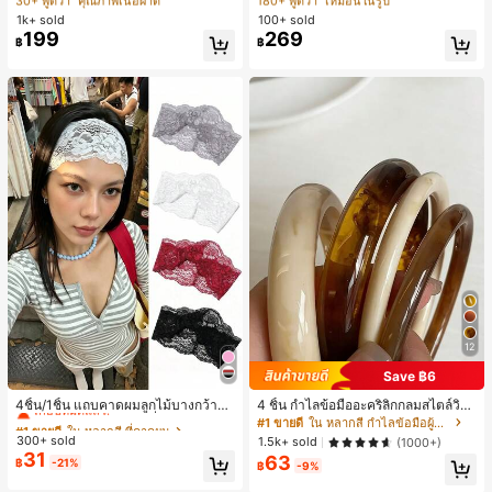
30+ พูดว่า "คุณภาพเนื้อผ้าดี"
30+ พูดว่า "คุณภาพเนื้อผ้าดี"
180+ พูดว่า "เหมือนในรูป"
180+ พูดว่า "เหมือนในรูป"
สปอร์ตแฟชั่นมินิมอล ของขวัญสำหรับเ
บอดี้สูทผู้หญิง บอดี้สูทฮาโลวีน บอดี้สูท
1k+ sold
100+ sold
#1 ขายดี
ใน หลากสี เสื้อยืดผู้หญิง
#1 ขายดี
ใน ไม่เป็นทางการ บอดี้สูทผู้หญิง
พื่อน
ลายใยแมงมุม
199
269
30+ พูดว่า "คุณภาพเนื้อผ้าดี"
180+ พูดว่า "เหมือนในรูป"
฿
฿
12
Save ฿6
#1 ขายดี
ใน หลากสี ที่คาดผม
เกือบหมดแล้ว!
4ชิ้น/1ชิ้น แถบคาดผมลูกไม้บางกว้างยื
4 ชิ้น กำไลข้อมืออะคริลิกกลมสไตล์วินเ
ดหยุ่นสำหรับผู้หญิง, แฟชั่นอเนกประสง
ทจหรูหราสำหรับผู้หญิง, ดีไซน์เรียบง่าย
#1 ขายดี
#1 ขายดี
ใน หลากสี ที่คาดผม
ใน หลากสี ที่คาดผม
#1 ขายดี
ใน หลากสี กำไลข้อมือผู้หญิง
ค์พรีเมียมหรูหราสไตล์มินิมอล ผ้าพันคอ
ทันสมัย, เหมาะสำหรับสวมใส่ในชีวิตปร
300+ sold
เกือบหมดแล้ว!
เกือบหมดแล้ว!
1.5k+ sold
(1000+)
เล็กๆ ห่วงผม อุปกรณ์เสริมผม, เหมาะสำ
ะจำวันและโอกาสต่างๆ, ของขวัญสำหรั
31
63
#1 ขายดี
ใน หลากสี ที่คาดผม
฿
-21%
หรับการออกไปข้างนอกประจำวัน, ลำล
บเธอ
฿
-9%
เกือบหมดแล้ว!
อง, งานปาร์ตี้, การเดินทาง, การพักผ่อ