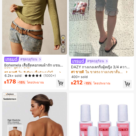
9
#ชุดฤดูร้อน
#1 ขายดี
ใน สีเขียว เสื้อตัวเก่งใส่ได้ทุกวัน
#ชุดฤดูร้อน
260+ พูดว่า "สวย"
Bohemela เสื้อยืดคอกลมผ้าถัก แขนยา
DAZY กางเกงเลกกิ้งผู้หญิง 3/4 ความย
ว สีเรียบ ใช้งานทั่วไป สำหรับผู้หญิง
#1 ขายดี
#1 ขายดี
ใน สีเขียว เสื้อตัวเก่งใส่ได้ทุกวัน
ใน สีเขียว เสื้อตัวเก่งใส่ได้ทุกวัน
าวขา ทรงเข้ารูป แต่งลูกไม้แบบปะติด
#1 ขายดี
ใน ขาตรง กางเกงขาสั้นผู้หญิง
ลำลอง สำหรับวันหยุดฤดูร้อน
260+ พูดว่า "สวย"
260+ พูดว่า "สวย"
6.2k+ sold
(1000+)
400+ sold
178
#1 ขายดี
ใน สีเขียว เสื้อตัวเก่งใส่ได้ทุกวัน
212
฿
-15%
โดยประมาณ
฿
-15%
โดยประมาณ
260+ พูดว่า "สวย"