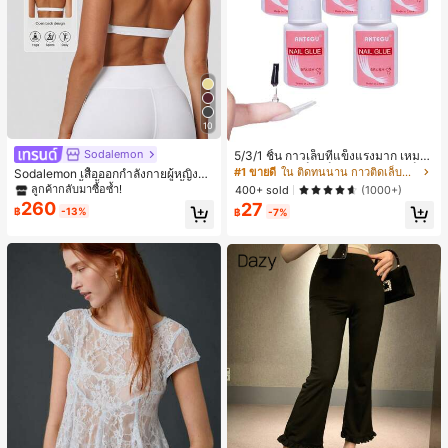
10
Sodalemon
5/3/1 ชิ้น กาวเล็บที่แข็งแรงมาก เหมาะ
สำหรับปลายเล็บ เล็บอะคริลิค และเล็บป
#1 ขายดี
ใน ติดทนนาน กาวติดเล็บและสารยึดติด
Sodalemon เสื้อออกกำลังกายผู้หญิงแ
ลอม กาวเล็บ กาวเล็บแบบแปรง เหมาะ
บบบิดหลัง, เสื้อชั้นในกีฬาโยคะสีพื้นแบ
ลูกค้ากลับมาซื้อซ้ำ!
400+ sold
(1000+)
สำหรับเล็บปลอม ทนทานและยาวนาน เ
บมีฟองน้ำคอวีสีขาวสำหรับฤดูใบไม้ผลิ
260
27
หมาะสำหรับเล็บอะคริลิค ปลายเล็บปลอ
฿
-13%
฿
-7%
ม เจลเล็บ