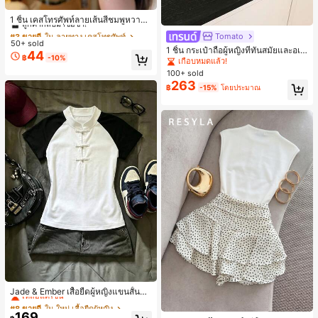
#3 ขายดี
ใน ลายทาง เคสโทรศัพท์
ลูกค้ากลับมาซื้อซ้ำ!
1 ชิ้น เคสโทรศัพท์ลายเส้นสีชมพูหวาน
พิมพ์ตัวอักษรเลื่อม กันกระแทก กลิตเตอ
#3 ขายดี
#3 ขายดี
ใน ลายทาง เคสโทรศัพท์
ใน ลายทาง เคสโทรศัพท์
Tomato
ร์ สำหรับ IPhone 17 Pro Max, 17 Pro,
50+ sold
ลูกค้ากลับมาซื้อซ้ำ!
ลูกค้ากลับมาซื้อซ้ำ!
16 Pro Max, 16 Pro, 15 Pro, 18 Pro, 1
1 ชิ้น กระเป๋าถือผู้หญิงที่ทันสมัยและอเน
44
#3 ขายดี
ใน ลายทาง เคสโทรศัพท์
฿
-10%
8 Pro Max ตกแต่งหัวใจสไตล์สวยงาม
กประสงค์, กระเป๋าสะพายข้างรูปพระจัน
เกือบหมดแล้ว!
ลูกค้ากลับมาซื้อซ้ำ!
สไตล์สาวหวานยอดนิยม
ทร์เสี้ยวที่น่ารัก, สายสะพายปรับได้, ไม่ร
100+ sold
วมจี้, เหมาะสำหรับผู้หญิงวัยรุ่น - การเ
263
฿
-15%
โดยประมาณ
ดินทาง, การช้อปปิ้ง, ห้องเรียน, การเด
ท, ของขวัญสำหรับผู้หญิง, สำนักงาน, ก
ารทำงาน, สำนักงาน, ธุรกิจ
#8 ขายดี
ใน ใหม่ เสื้อยืดผู้หญิง
เหลือแค่1ชิ้น
Jade & Ember เสื้อยืดผู้หญิงแขนสั้นสีตั
ดกันแบบแร็กแลน ดีไซน์กระดุมกบ สำห
#8 ขายดี
#8 ขายดี
ใน ใหม่ เสื้อยืดผู้หญิง
ใน ใหม่ เสื้อยืดผู้หญิง
#2 ขายดี
ใน นัวเนีย ชุดประสานงานสตรี
รับฤดูร้อน
169
เหลือแค่1ชิ้น
เหลือแค่1ชิ้น