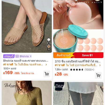
5
Save ฿1
Bholvia
Bholvia รองเท้าแตะชายหาดแบบแบน
2/10 ชิ้น แผ่นปิดหัวนมที่ใช้ซ้ำได้ ล่องห
สบาย ๆ ลายฉลุมาใหม่สำหรับผู้หญิง
#1 ขายดี
ใน โบฮีเมียน รองเท้าแตะผู้หญิง
น ไร้รอยต่อ & ไม่ลื่น เหมาะสำหรับโอก
#1 ขายดี
ใน ไม่มี อุปกรณ์เสริมเสื้อชั้นในผู้หญิง
าสต่างๆ สิ่งจำเป็นสำหรับฤดูร้อน
500+ sold
1.8k+ sold
(1000+)
169
28
฿
-15%
โดยประมาณ
฿
-3%