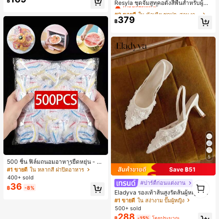
฿
เกือบหมดแล้ว!
Resyla ชุดจั๊มสูทคอตั้งสีพื้นสำหรับผู้ห
#8 ขายดี
ใน ใหม่ เสื้อยืดผู้หญิง
ญิงและกระโปรงสั้นชายระบายลายจุด 2
#2 ขายดี
#2 ขายดี
ใน นัวเนีย ชุดประสานงานสตรี
ใน นัวเนีย ชุดประสานงานสตรี
เหลือแค่1ชิ้น
ชิ้น
379
เกือบหมดแล้ว!
เกือบหมดแล้ว!
฿
#2 ขายดี
ใน นัวเนีย ชุดประสานงานสตรี
เกือบหมดแล้ว!
5
500 ชิ้น ฟิล์มถนอมอาหารยืดหยุ่น - ฝา
ครอบจานใสยืดหยุ่น, ใช้ซ้ำได้, หลากห
Save ฿51
#1 ขายดี
ใน หลากสี ฝาปิดอาหาร
ลายฟังก์ชัน, ไม่มีกลิ่น, ป้องกันฝุ่น เหมา
400+ sold
ะสำหรับบ้าน, ร้านอาหาร, ปิกนิก - เหม
1
#ปาร์ตี้ก่อนแต่งงาน
36
฿
-8%
าะกับขนาดจานทุกขนาด, สิ่งจำเป็นสำ
1
Eladyva รองเท้าส้นสูงรัดส้นผู้หญิงมีดอ
หรับปิกนิก | ฟิล์มบรรจุภัณฑ์ตกแต่ง | ฟิ
กไม้ประดับตาข่ายเสริมและสามารถสว
#1 ขายดี
ใน สง่างาม ปั๊มผู้หญิง
ล์มพลาสติกใช้ซ้ำได้, ฟิล์มพลาสติกอาห
มได้สองแบบ ส้นสูง 7 ซม. รูปแบบโรมัน
500+ sold
าร, สิ่งจำเป็นในครัว
หรูหรา ส้นเข็ม ลุคเทพนิยาย
288
฿
-15%
โดยประมาณ