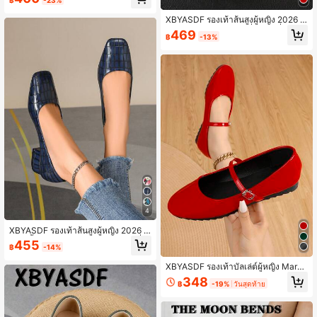
ซม. แบบสวม คอต่ำ สไตล์เรียบหรู สำห
รับใส่ไปทำงานและออฟฟิศ
XBYASDF รองเท้าส้นสูงผู้หญิง 2026 สี
ดำ ลายจระเข้นูน หัวเหลี่ยม ส้นต่ำ 3 ซ
469
฿
-13%
ม. แบบสวม คอรองเท้าต่ำ สไตล์เรียบห
รู สำหรับใส่ไปทำงานและออฟฟิศ
4
XBYASDF รองเท้าส้นสูงผู้หญิง 2026 ใ
หม่ สีน้ำเงินเข้ม ลายจระเข้นูน หัวเหลี่ย
455
฿
-14%
ม ส้นเตี้ย 3 ซม. แบบสวม รองเท้าสไตล์
วินเทจสำหรับใส่ไปทำงานและใช้ได้หล
XBYASDF รองเท้าบัลเล่ต์ผู้หญิง Mary
ากหลาย
Jane สีแดงเงา หัวกลม รุ่นใหม่ 2026 แ
348
฿
-19%
วันสุดท้าย
บบสวม สายเดี่ยว สไตล์วินเทจ ใส่สบาย
สำหรับใส่ไปทำงาน