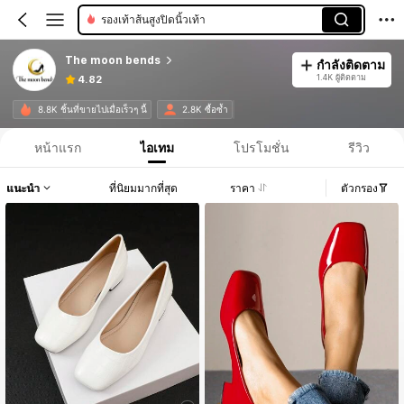
รองเท้าส้นสูงปิดนิ้วเท้า
The moon bends
กำลังติดตาม
1.4K ผู้ติดตาม
4.82
8.8K ชิ้นที่ขายไปเมื่อเร็วๆ นี้
2.8K ซื้อซ้ำ
หน้าแรก
ไอเทม
โปรโมชั่น
รีวิว
แนะนำ
ที่นิยมมากที่สุด
ราคา
ตัวกรอง