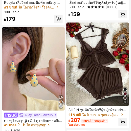
Resyla เสื้อยืดลำลองพิมพ์ลายปักลูกปัด
เสื้อสายเดี่ยวเซ็กซี่ไร้หลังสำหรับผู้หญิง
รูปโบว์ขนาดใหญ่สำหรับผู้หญิง
พร้อมบราแบบมีฟองน้ำ, เสื้อกล้ามแขน
500+ sold
(1000+)
#3 ขายดี
ใน โอเวอร์ไซส์ เสื้อยืดผู้หญิง
กุด, เสื้อลำลองสีดำสำหรับฤดูร้อน
100+ sold
159
฿
179
฿
5
SHEIN ชุดชั้นในเซ็กซี่ผู้หญิงผ้าตาข่าย
มีโครงคัพบาง
#1 ขายดี
ใน ผ้าตาข่าย ชุดนอนผู้หญิง
Alley Deep Jewelry
#1 ขายดี
ใน โบโฮ ต่างหูผู้หญิง
207
ลูกค้ากลับมาซื้อซ้ำ!
ต่างหูโลหะรูปตัว C 1 คู่ เคลือบหยดสีเห
฿
-20%
3 วันสุดท้าย
ลือง ลายจุดสีน้ำเงิน สไตล์ยุโรปและอเม
โดยประมาณ
เกือบหมดแล้ว!
#1 ขายดี
#1 ขายดี
ใน โบโฮ ต่างหูผู้หญิง
ใน โบโฮ ต่างหูผู้หญิง
ริกัน แฟชั่นส่วนตัว หวานและสง่างาม
300+ sold
ลูกค้ากลับมาซื้อซ้ำ!
ลูกค้ากลับมาซื้อซ้ำ!