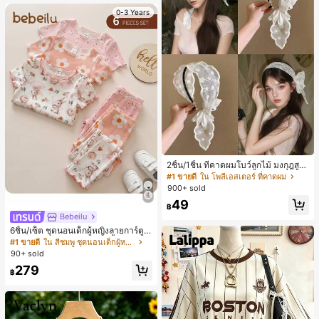
0-3 Years
2ชิ้น/1ชิ้น ที่คาดผมโบว์ลูกไม้ มงกุฎสูง
แถบกว้าง สีดำ สีขาว สำหรับใส่ประจำ
#1 ขายดี
ใน โพลีเอสเตอร์ ที่คาดผม
วัน กิ๊บติดผม ยางรัดผม (ลายปักดอกไม้
900+ sold
จัดวางแบบสุ่ม)
49
฿
Bebeilu
6ชิ้น/เซ็ต ชุดนอนเด็กผู้หญิงลายการ์ตูน
หมีและดอกไม้ คอกลม แขนสั้น กางเกง
#1 ขายดี
ใน สีชมพู ชุดนอนเด็กผู้หญิง
ขาสั้น ขอบระบาย สวมใส่สบาย
90+ sold
279
฿