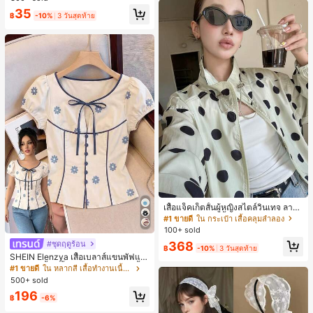
สำหรับผู้หญิงและเด็กหญิง สำหรับการเ
เกือบหมดแล้ว!
เกือบหมดแล้ว!
#1 ขายดี
ใน โบโฮ ต่างหูผู้หญิง
35
ดินทาง งานแต่งงาน ปาร์ตี้ วันเกิด ของ
฿
-10%
3 วันสุดท้าย
ลูกค้ากลับมาซื้อซ้ำ!
ขวัญคริสต์มาส 2026
เกือบหมดแล้ว!
#1 ขายดี
ใน กระเป๋า เสื้อคลุมลำลอง
ลูกค้ากลับมาซื้อซ้ำ!
เสื้อแจ็คเก็ตสั้นผู้หญิงสไตล์วินเทจ ลายจุ
ดขนาดใหญ่ คอตั้ง เอวเข้ารูป แขนพอง
#1 ขายดี
#1 ขายดี
ใน กระเป๋า เสื้อคลุมลำลอง
ใน กระเป๋า เสื้อคลุมลำลอง
ทรงหลวม แฟชั่นอเนกประสงค์ สำหรับใ
100+ sold
ลูกค้ากลับมาซื้อซ้ำ!
ลูกค้ากลับมาซื้อซ้ำ!
ส่ประจำวันและไปเที่ยวพักผ่อน
#1 ขายดี
ใน กระเป๋า เสื้อคลุมลำลอง
#ชุดฤดูร้อน
368
฿
-10%
3 วันสุดท้าย
ลูกค้ากลับมาซื้อซ้ำ!
SHEIN Elenzya เสื้อเบลาส์แขนพัฟแต่
งระบายสีพื้นสีน้ำเงินสำหรับผู้หญิง, เสื้อ
#1 ขายดี
ใน หลากสี เสื้อทำงานเนื้อผ้านุ่ม
ครอปเข้ารูปผูกโบว์คอวีตัดกันสำหรับฤ
500+ sold
ดูร้อน
196
฿
-6%