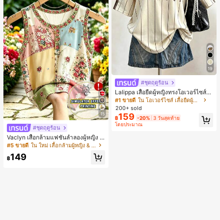
19
#ชุดฤดูร้อน
Lalippa เสื้อยืดผู้หญิงทรงโอเวอร์ไซส์ค
วามยาวกลาง คอกลม ไหล่ตก ลายพิมพ์
#1 ขายดี
ใน โอเวอร์ไซส์ เสื้อยืดผู้หญิง
ตัวอักษรและลายทางแนวตั้ง สไตล์แฟชั่
200+ sold
นมินิมอล ของขวัญให้เพื่อน
15
159
฿
-20%
3 วันสุดท้าย
โดยประมาณ
#ชุดฤดูร้อน
Vaclyn เสื้อกล้ามแฟชั่นลำลองผู้หญิง ล
ายแพตช์เวิร์ก แขนกุด คอกลม ติดกระดุ
#5 ขายดี
ใน ใหม่ เสื้อกล้ามผู้หญิง & Camis
ม
149
฿