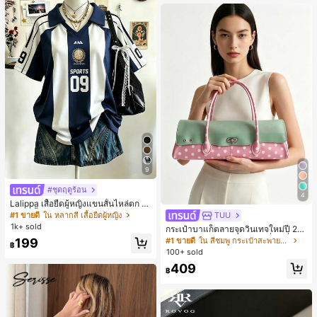
9
#ชุดฤดูร้อน
4
Lalippa เสื้อยืดผู้หญิงแขนสั้นไหล่ตก ค
อวีปกเสื้อ ลายพิมพ์ดิจิทัลลายทาง สไตล์
#1 ขายดี
ใน หลากสี เสื้อยืดผู้หญิง
TUU
สปอร์ตแฟชั่นมินิมอล ของขวัญสำหรับเ
1k+ sold
กระเป๋าบาแก็ตลายจุดวินเทจใหม่ปี 20
พื่อน
26 สำหรับผู้หญิง กระเป๋าเจลลี่แฟชั่นสไ
199
#1 ขายดี
ใน สีชมพู กระเป๋าสะพายผู้หญิง
฿
ตล์หวาน ความจุขนาดใหญ่ กระเป๋าสะ
100+ sold
พายไหล่สำหรับเดินทางไปทำงาน
409
฿