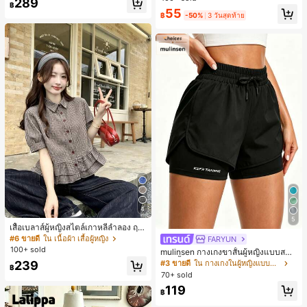
289
พร้อมเชือกรูด ทรงขาตรงทิ้งตัว ขากว้า
฿
55
ง สำหรับชายหาด ลำลอง พักผ่อน และเ
฿
-50%
3 วันสุดท้าย
ดินทาง
4
5
เสื้อเบลาส์ผู้หญิงสไตล์เกาหลีลำลอง ฤดู
ใบไม้ผลิ/ฤดูร้อนใหม่ ชายระบาย ชิคแล
#6 ขายดี
ใน เนื้อผ้า เสื้อผู้หญิง
FARYUN
ะหรูหรา
100+ sold
mulinsen กางเกงขาสั้นผู้หญิงแบบสบา
ยๆ สีพื้น หลวม อเนกประสงค์ กางเกงขา
239
#3 ขายดี
ใน กางเกงในผู้หญิงแบบแอคทีฟ
฿
สั้นกีฬา 2-In-1 สำหรับวิ่ง ฟิตเนส และก
70+ sold
ารฝึกซ้อมกีฬาในฤดูร้อน
119
฿