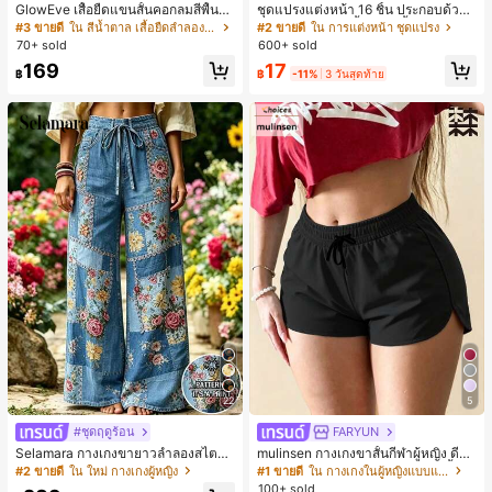
GlowEve เสื้อยืดแขนสั้นคอกลมสีพื้นลำ
ชุดแปรงแต่งหน้า 16 ชิ้น ประกอบด้วยแ
ลองอเนกประสงค์สำหรับผู้หญิง
ปรงแต่งหน้า 13 ชิ้น, ฟองน้ำแต่งหน้ารู
#3 ขายดี
ใน สีน้ำตาล เสื้อยืดลำลองพื้นฐาน
#2 ขายดี
ใน การแต่งหน้า ชุดแปรง
ปหยดน้ำ 1 ชิ้น, แปรงแป้งรองพื้นกลม 1
70+ sold
600+ sold
ชิ้น และฟองน้ำแต่งหน้ารูปสามเหลี่ยม
17
169
1 ชิ้น - ชุดคลาสสิก ทำจากขนสังเคราะ
฿
-11%
3 วันสุดท้าย
฿
ห์นุ่มและเป็นมิตรต่อผิว เหมาะสำหรับผู้
หญิงและเด็กผู้หญิง เหมาะสำหรับฤดูใบ
ไม้ร่วงและฤดูหนาว
22
5
#ชุดฤดูร้อน
FARYUN
Selamara กางเกงขายาวลำลองสไตล์โ
mulinsen กางเกงขาสั้นกีฬาผู้หญิง ดีไซ
บฮีเมียนสำหรับพักผ่อน สีกากี ผิวสัมผัส
น์ปลายเปิด เอวยืดหยุ่น กางเกงขาสั้น
#2 ขายดี
ใน ใหม่ กางเกงผู้หญิง
#1 ขายดี
ใน กางเกงในผู้หญิงแบบแอคทีฟ
มีเท็กซ์เจอร์ เอวสูงทรงหลวม เอวยางยืด
ลำลองกีฬาฤดูร้อน ความยาว 3/4
100+ sold