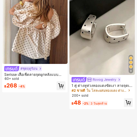
#ชุดฤดูร้อน
9
Serisse เสื้อเชิ้ตลายจุดผูกหลังแบบลำล
องสำหรับฤดูร้อน
60+ sold
Rovog Jewelry
268
1 คู่ ต่างหูห่วงทองแดงขัดเงา ลายจุดเร
฿
-4%
ขาคณิตสไตล์มินิมอล เหมาะสำหรับสว
#2 ขายดี
ใน โลหะผสมทองแดง ต่างหูผู้หญิง
มใส่ประจำวันแบบสบายๆ สำหรับผู้หญิง
200+ sold
48
฿
-2%
3 วันสุดท้าย