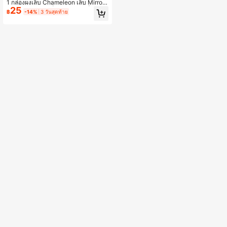
1 กล่องผงเล็บ Chameleon เล็บ Mirror
25
Effect Chrome เล็บผง, กระจกเล็บผงสี
฿
-14%
3 วันสุดท้าย
Rose Gold Silver สีเล็บ Glitter สีเมทัล
ลิคสำหรับเล็บ UV เจลขัดผงฝุ่น NailNai
l Powder Dip ผงเล็บ Chrome ผงเล็บ