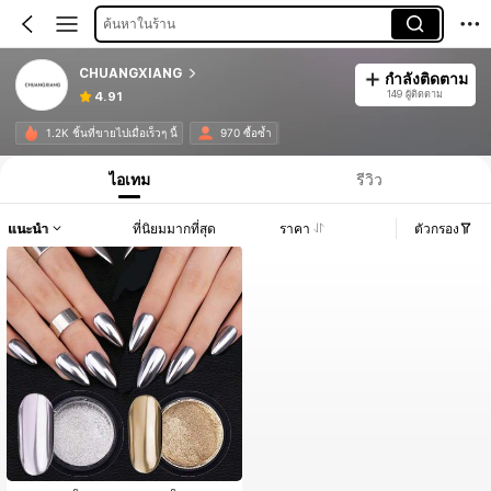
ค้นหาในร้าน
CHUANGXIANG
กำลังติดตาม
149 ผู้ติดตาม
4.91
1.2K ชิ้นที่ขายไปเมื่อเร็วๆ นี้
970 ซื้อซ้ำ
ไอเทม
รีวิว
แนะนำ
ที่นิยมมากที่สุด
ราคา
ตัวกรอง