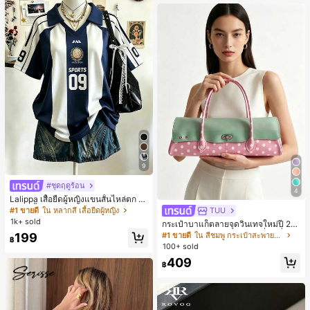
9
#ชุดฤดูร้อน
4
Lalippa เสื้อยืดผู้หญิงแขนสั้นไหล่ตก ค
อวีปกเสื้อ ลายพิมพ์ดิจิทัลลายทาง สไตล์
#1 ขายดี
ใน หลากสี เสื้อยืดผู้หญิง
TUU
สปอร์ตแฟชั่นมินิมอล ของขวัญสำหรับเ
1k+ sold
กระเป๋าบาแก็ตลายจุดวินเทจใหม่ปี 20
พื่อน
26 สำหรับผู้หญิง กระเป๋าเจลลี่แฟชั่นสไ
199
#1 ขายดี
ใน สีชมพู กระเป๋าสะพายผู้หญิง
฿
ตล์หวาน ความจุขนาดใหญ่ กระเป๋าสะ
100+ sold
พายไหล่สำหรับเดินทางไปทำงาน
409
฿