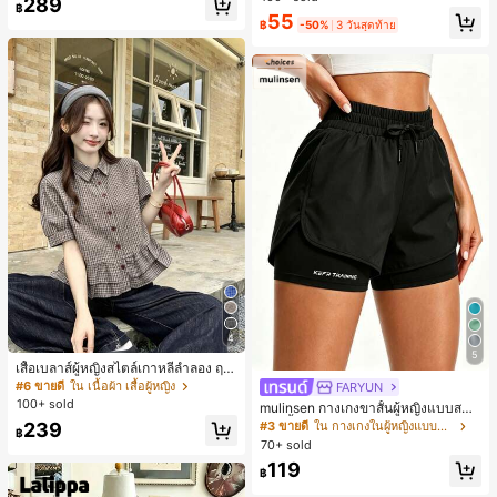
289
พร้อมเชือกรูด ทรงขาตรงทิ้งตัว ขากว้า
฿
55
ง สำหรับชายหาด ลำลอง พักผ่อน และเ
฿
-50%
3 วันสุดท้าย
ดินทาง
4
5
เสื้อเบลาส์ผู้หญิงสไตล์เกาหลีลำลอง ฤดู
ใบไม้ผลิ/ฤดูร้อนใหม่ ชายระบาย ชิคแล
#6 ขายดี
ใน เนื้อผ้า เสื้อผู้หญิง
FARYUN
ะหรูหรา
100+ sold
mulinsen กางเกงขาสั้นผู้หญิงแบบสบา
ยๆ สีพื้น หลวม อเนกประสงค์ กางเกงขา
239
#3 ขายดี
ใน กางเกงในผู้หญิงแบบแอคทีฟ
฿
สั้นกีฬา 2-In-1 สำหรับวิ่ง ฟิตเนส และก
70+ sold
ารฝึกซ้อมกีฬาในฤดูร้อน
119
฿