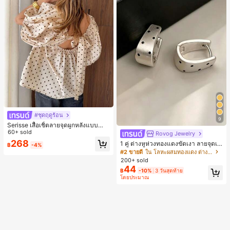
#ชุดฤดูร้อน
9
Serisse เสื้อเชิ้ตลายจุดผูกหลังแบบลำล
องสำหรับฤดูร้อน
60+ sold
Rovog Jewelry
268
1 คู่ ต่างหูห่วงทองแดงขัดเงา ลายจุดเร
฿
-4%
ขาคณิตสไตล์มินิมอล เหมาะสำหรับสว
#2 ขายดี
ใน โลหะผสมทองแดง ต่างหูผู้หญิง
มใส่ประจำวันแบบสบายๆ สำหรับผู้หญิง
200+ sold
44
฿
-10%
3 วันสุดท้าย
โดยประมาณ