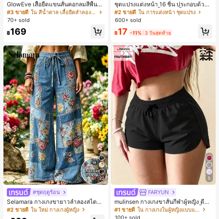
GlowEve เสื้อยืดแขนสั้นคอกลมสีพื้นลำ
ชุดแปรงแต่งหน้า 16 ชิ้น ประกอบด้วยแ
ลองอเนกประสงค์สำหรับผู้หญิง
ปรงแต่งหน้า 13 ชิ้น, ฟองน้ำแต่งหน้ารู
#3 ขายดี
ใน สีน้ำตาล เสื้อยืดลำลองพื้นฐาน
#2 ขายดี
ใน การแต่งหน้า ชุดแปรง
ปหยดน้ำ 1 ชิ้น, แปรงแป้งรองพื้นกลม 1
70+ sold
600+ sold
ชิ้น และฟองน้ำแต่งหน้ารูปสามเหลี่ยม
17
169
1 ชิ้น - ชุดคลาสสิก ทำจากขนสังเคราะ
฿
-11%
3 วันสุดท้าย
฿
ห์นุ่มและเป็นมิตรต่อผิว เหมาะสำหรับผู้
หญิงและเด็กผู้หญิง เหมาะสำหรับฤดูใบ
ไม้ร่วงและฤดูหนาว
22
5
#ชุดฤดูร้อน
FARYUN
Selamara กางเกงขายาวลำลองสไตล์โ
mulinsen กางเกงขาสั้นกีฬาผู้หญิง ดีไซ
บฮีเมียนสำหรับพักผ่อน สีกากี ผิวสัมผัส
น์ปลายเปิด เอวยืดหยุ่น กางเกงขาสั้น
#2 ขายดี
ใน ใหม่ กางเกงผู้หญิง
#1 ขายดี
ใน กางเกงในผู้หญิงแบบแอคทีฟ
มีเท็กซ์เจอร์ เอวสูงทรงหลวม เอวยางยืด
ลำลองกีฬาฤดูร้อน ความยาว 3/4
100+ sold