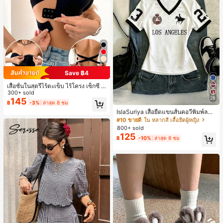
Save ฿4
เสื้อชั้นในสตรีไร้ตะเข็บ ไร้โครง เซ็กซี่ ด้
านข้างไม่ลื่น แผ่นรองถอดได้ ลายไขว้ห
300+ sold
28
ลัง ไร้สาย สบายตลอดวัน
145
฿
-3%
ล่าสุด 8 ชม
IslaSuriya เสื้อยืดแขนสั้นคอวีพิมพ์ลาย
สีตัดกันสำหรับผู้หญิง
#10 ขายดี
ใน หลากสี เสื้อยืดผู้หญิง
800+ sold
125
฿
-10%
ล่าสุด 8 ชม