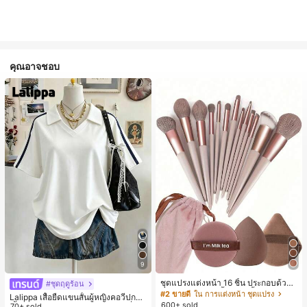
คุณอาจชอบ
9
ชุดแปรงแต่งหน้า 16 ชิ้น ประกอบด้วยแ
#ชุดฤดูร้อน
ปรงแต่งหน้า 13 ชิ้น, ฟองน้ำแต่งหน้ารู
#2 ขายดี
ใน การแต่งหน้า ชุดแปรง
Lalippa เสื้อยืดแขนสั้นผู้หญิงคอวีปกคอ
ปหยดน้ำ 1 ชิ้น, แปรงแป้งรองพื้นกลม 1
600+ sold
เสื้อไหล่ตก สายถัก งานคราฟต์แฟชั่นมิ
70+ sold