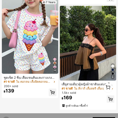
หลี่ยมกลิตเตอร์ ทรงกว้าง
4-7 Years
38
ชุดเซ็ต 2 ชิ้น เสื้อแขนสั้นและกางเกงขา
6
สั้นสำหรับเด็กผู้หญิง ลายไอศกรีมฤดูร้อ
#1 ขายดี
ใน คอกลม เสื้อยืดคอกลมสำหรับเด็กผู้หญิง
เสื้อสายเดี่ยวผู้หญิงผ้าซาตินแต่งลูกไม้
1
น ลายจุดสีสันสดใส สไตล์หวานครีม สไ
200+ sold
- เสื้อสายเดี่ยวฤดูร้อนสีคากีมีรอยผ่าด้า
ตล์พักผ่อน ลายกราฟิกฤดูร้อน สบาย ชุด
1
#1 ขายดี
ใน สีกากี เสื้อสตรี เสื้อเบลาส์ & Tee
139
นข้างที่น่าดึงดูดแบบสบายๆ
฿
เสื้อผ้าเด็กผู้หญิง Y2k คาวาอี้
1.5k+ sold
169
฿
ลูกค้ากลับมาซื้อซ้ำ!