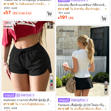
#ชุดฤดูร้อน
ชือกรูด และลอนผมทรงลูกแพร์ วิกผมห
#1 ขายดี
ใน โพลีเอสเตอร์ กรงเล็บผม
Cévolie เสื้อกล้ามแฟชั่นปาร์ตี้ทรงเข้า
างม้าสั้นธรรมชาติและมีวอลลุ่ม
200+ sold
รูป เซ็กซี่ คอเดรป คอคาวล์ จับย่น แต่ง
#3 ขายดี
ใน ผ้าซาติน เสื้อกล้ามผู้หญิง & Camis
57
ลูกไม้ ดีไซน์ต่อผ้า เปิดหลัง แขนกุด
70+ sold
฿
-3%
ล่าสุด 8 ชม
191
฿
-4%
5
6
FARYUN
mulinsen กางเกงขาสั้นกีฬาผู้หญิง ดีไซ
#ชุดฤดูร้อน
น์ปลายเปิด เอวยืดหยุ่น กางเกงขาสั้น
#1 ขายดี
ใน กางเกงในผู้หญิงแบบแอคทีฟ
Pariaura เสื้อผู้หญิง 2026 ใหม่มาถึงสีข
ลำลองกีฬาฤดูร้อน ความยาว 3/4
200+ sold
าวถักลายลูกไม้แขนสั้นกระดุมหน้าเสื้อเ
#3 ขายดี
ใน ปกเสื้อคาร์ดิแกน เสื้อสตรี เสื้อเบลาส์ & Tee