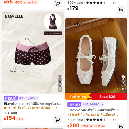
55
พพลัม - เสื้อเบลาส์ฤดูร้อนที่ยืดหยุ่นสูงเ
500+ sold
฿
-50%
ล่าสุด 8 ชม
(1000+)
ข้ารูปพอดีตัวสำหรับใส่ในชีวิตประจำวั
179
น
฿
18
26
Save ฿29
#ชุดฤดูร้อน
Elavelle กางเกงบิกินี่พิมพ์ลายผูกโบว์เอ
#บัลเลต์คอร์
วสูงสำหรับผู้หญิง, ฤดูใบไม้ผลิ/ฤดูร้อน
#1 ขายดี
ใน เนื้อผ้า กางเกงบิกินี่ผู้หญิง
Eladyva รองเท้าบัลเล่ต์แฟลตสีขาวสำ
1k+ sold
หรับผู้หญิงฤดูใบไม้ร่วง/ฤดูหนาว ประดั
#1 ขายดี
ใน พืช รองเท้าส้นเตี้ยสตรี
154
บโบว์และปักลายดอกไม้, รองเท้าแตะรั
฿
-3%
500+ sold
(1000+)
ดส้นตาข่ายกลวงระบายอากาศได้สีดำ
260
สำหรับฤดูร้อน, รองเท้าแมรี่เจนทรงหัวเ
฿
-10%
ล่าสุด 8 ชม