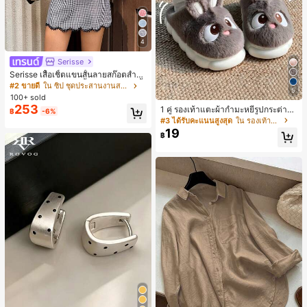
4
Serisse
Serisse เสื้อเชิ้ตแขนสั้นลายสก๊อตสำหรั
บผู้หญิงและกระโปรงสั้น ชุดลำลอง 2 ชิ้
#2 ขายดี
ใน ซิป ชุดประสานงานสตรี
5
น
100+ sold
253
1 คู่ รองเท้าแตะผ้ากำมะหยี่รูปกระต่าย
฿
-6%
สำหรับผู้หญิง, อบอุ่นและสบาย, เหมาะ
#3 ได้รับคะแนนสูงสุด
ใน รองเท้าแตะใส่ในบ้าน
สำหรับใส่ลำลองในฤดูใบไม้ร่วง/ฤดูหน
19
฿
าว, รองเท้าบ้านผู้หญิงหรูหราใหม่, ส้นเ
ตี้ย, หัวกลมเรียบง่าย, อุปกรณ์เสริมสำห
รับฤดูหนาวที่อบอุ่น, รองเท้าแตะผ้ากำม
ะหยี่น่ารัก, ของขวัญปีใหม่/วันวาเลนไท
น์ในอุดมคติ, รองเท้าแตะคู่รัก, ของขวั
ญวันแม่, สวน, ของตกแต่งห้องครัว, ฤดู
ร้อน, ชายหาด, ของใช้จำเป็นสำหรับกา
รเดินทาง, ของตกแต่งห้อง, นุ่มนิ่ม, การ
สำเร็จการศึกษา, ชั้นวางรองเท้า, ประห
ยัดพื้นที่จัดเก็บ, กลางแจ้ง, สวน, พิธีสำเ
ร็จการศึกษา, พิธีจบการศึกษา, ยินดีด้ว
ยบัณฑิต, บัณฑิตที่สำเร็จการศึกษา, ผู้ก
ล่าวคำอำลา, เรียนจบ, งานเลี้ยงจบการ
ศึกษา