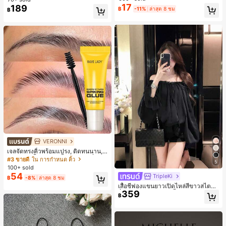
ชิ้น และฟองน้ำแต่งหน้ารูปสามเหลี่ยม
17
นิมอล ของขวัญสำหรับเพื่อน
189
฿
-11%
ล่าสุด 8 ชม
1 ชิ้น - ชุดคลาสสิก ทำจากขนสังเคราะ
฿
ห์นุ่มและเป็นมิตรต่อผิว เหมาะสำหรับผู้
หญิงและเด็กผู้หญิง เหมาะสำหรับฤดูใบ
ไม้ร่วงและฤดูหนาว
VERONNI
เจลจัดทรงคิ้วพร้อมแปรง, ติดทนนาน, เ
จลจัดทรงคิ้ว 3D, กันน้ำและกันเหงื่อ, เห
#3 ขายดี
ใน การกำหนด คิ้ว
5
มาะสำหรับทุกประเภทผิว, เจลคิ้วใสติด
100+ sold
ทนนาน, สร้างรูปทรงคิ้วธรรมชาติ
54
TripleKi
฿
-8%
ล่าสุด 8 ชม
เสื้อชีฟองแขนยาวเปิดไหล่สีขาวสไตล์ฝ
359
รั่งเศสสำหรับผู้หญิง, เสื้อฤดูร้อนหรูหราเ
฿
รียบง่ายเซ็กซี่สวยงามมีเอกลักษณ์สีดำ