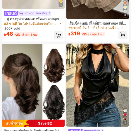
10
Rovog Jewelry
8
1 คู่ ต่างหูห่วงทองแดงขัดเงา ลายจุดเร
ขาคณิตสไตล์มินิมอล เหมาะสำหรับสว
เสื้อเชิ้ตผู้หญิงสไตล์มินิมอลลำลอง สีพื้น
#2 ขายดี
ใน โปรโมชั่นต้อนรับเปิดเทอม ต่างหูผู้หญิง
มใส่ประจำวันแบบสบายๆ สำหรับผู้หญิง
กึ่งโปร่งแสง สำหรับใส่ไปทำงาน กระดุ
#6 ขายดี
ใน สีกากี เสื้อทำงานเนื้อผ้านุ่ม
200+ sold
มหน้า ชายโค้ง
319
48
฿
-3%
ล่าสุด 8 ชม
฿
-2%
ล่าสุด 8 ชม
4
Save ฿2
วิกผมหางม้าสำหรับผู้หญิง พร้อมคลิป เ