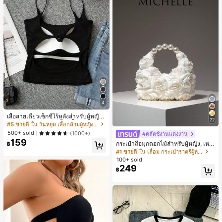
4
เสื้อสายเดี่ยวเซ็กซี่ไร้หลังสำหรับผู้หญิง
22
พร้อมบราแบบมีฟองน้ำ, เสื้อกล้ามแขน
#5 ขายดี
ใน วันหยุด เสื้อกล้ามผู้หญิง & Camis
กุด, เสื้อลำลองสีดำสำหรับฤดูร้อน
500+ sold
(1000+)
#คลัตช์งานแต่งงาน
159
กระเป๋าถือมุกดอกไม้สำหรับผู้หญิง, เหม
฿
าะสำหรับชุดราตรี, ชุดบอล, เครื่องประ
#1 ขายดี
ใน เลื่อม กระเป๋าราตรีผู้หญิง
ดับงานแต่งงาน, กระเป๋าสตางค์สุภาพส
100+ sold
ตรีหรูหรา, ของขวัญสำหรับผู้หญิง (ลาย
249
฿
สุ่ม)