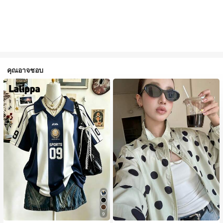
คุณอาจชอบ
9
#1 ขายดี
ใน กระเป๋า เสื้อคลุมลำลอง