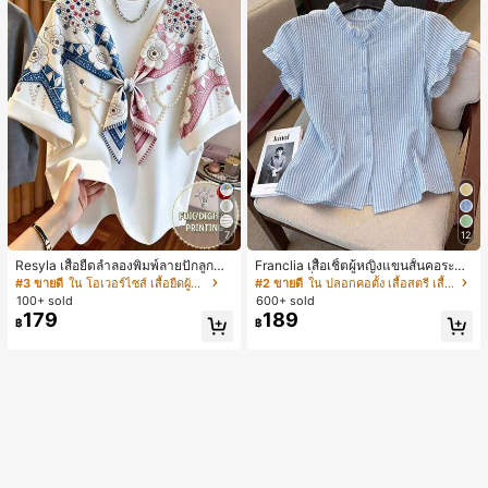
7
12
Resyla เสื้อยืดลำลองพิมพ์ลายปักลูกปัด
Franclia เสื้อเชิ้ตผู้หญิงแขนสั้นคอระบา
รูปโบว์ขนาดใหญ่สำหรับผู้หญิง
ยกระดุมเดี่ยวลายทาง
#3 ขายดี
ใน โอเวอร์ไซส์ เสื้อยืดผู้หญิง
#2 ขายดี
ใน ปลอกคอตั้ง เสื้อสตรี เสื้อเบลาส์ & Tee
100+ sold
600+ sold
179
189
฿
฿