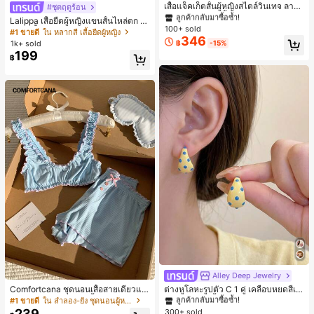
ลูกค้ากลับมาซื้อซ้ำ!
เสื้อแจ็คเก็ตสั้นผู้หญิงสไตล์วินเทจ ลายจุ
#ชุดฤดูร้อน
ดขนาดใหญ่ คอตั้ง เอวเข้ารูป แขนพอง
#1 ขายดี
#1 ขายดี
ใน กระเป๋า เสื้อคลุมลำลอง
ใน กระเป๋า เสื้อคลุมลำลอง
Lalippa เสื้อยืดผู้หญิงแขนสั้นไหล่ตก ค
ทรงหลวม แฟชั่นอเนกประสงค์ สำหรับใ
100+ sold
ลูกค้ากลับมาซื้อซ้ำ!
ลูกค้ากลับมาซื้อซ้ำ!
อวีปกเสื้อ ลายพิมพ์ดิจิทัลลายทาง สไตล์
#1 ขายดี
ใน หลากสี เสื้อยืดผู้หญิง
ส่ประจำวันและไปเที่ยวพักผ่อน
346
สปอร์ตแฟชั่นมินิมอล ของขวัญสำหรับเ
#1 ขายดี
ใน กระเป๋า เสื้อคลุมลำลอง
1k+ sold
฿
-15%
พื่อน
199
ลูกค้ากลับมาซื้อซ้ำ!
฿
Alley Deep Jewelry
#1 ขายดี
ใน โบโฮ ต่างหูผู้หญิง
ลูกค้ากลับมาซื้อซ้ำ!
Comfortcana ชุดนอนเสื้อสายเดี่ยวแต่
ต่างหูโลหะรูปตัว C 1 คู่ เคลือบหยดสีเห
งระบายและกางเกงขาสั้นสำหรับผู้หญิง
ลือง ลายจุดสีน้ำเงิน สไตล์ยุโรปและอเม
เกือบหมดแล้ว!
#1 ขายดี
ใน ลำลอง-ยัง ชุดนอนผู้หญิง
#1 ขายดี
#1 ขายดี
ใน โบโฮ ต่างหูผู้หญิง
ใน โบโฮ ต่างหูผู้หญิง
ริกัน แฟชั่นส่วนตัว หวานและสง่างาม
239
300+ sold
ลูกค้ากลับมาซื้อซ้ำ!
ลูกค้ากลับมาซื้อซ้ำ!