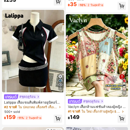
฿
สำหรับผู้หญิงและเด็กหญิง สำหรับการเ
35
เกือบหมดแล้ว!
เกือบหมดแล้ว!
#1 ขายดี
ใน โบโฮ ต่างหูผู้หญิง
฿
-10%
2 วันสุดท้าย
ดินทาง งานแต่งงาน ปาร์ตี้ วันเกิด ของ
ลูกค้ากลับมาซื้อซ้ำ!
ขวัญคริสต์มาส 2026
เกือบหมดแล้ว!
7
16
#ชุดฤดูร้อน
#ชุดฤดูร้อน
Lalippa เสื้อแขนสั้นพิมพ์ลายยูนิคอร์นล
ายทางสีตัดกันสำหรับผู้หญิง สไตล์วิทย
Vaclyn เสื้อกล้ามแฟชั่นลำลองผู้หญิง ล
#2 ขายดี
ใน ปลอกคอ เสื้อสตรี เสื้อเบลาส์ & Tee
าลัย
ายแพตช์เวิร์ก แขนกุด คอกลม ติดกระดุ
#1 ขายดี
ใน ใหม่ เสื้อกล้ามผู้หญิง & Camis
500+ sold
ม
159
149
฿
-11%
2 วันสุดท้าย
฿