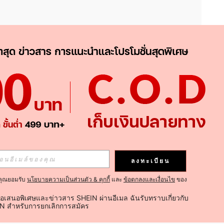
APP
ติดตามเลย
ลงทะเบียน
คุณยอมรับ
นโยบายความเป็นส่วนตัว & คุกกี้
และ
ข้อตกลงและเงื่อนไข
ของ
ติดตาม
้อเสนอพิเศษและข่าวสาร SHEIN ผ่านอีเมล ฉันรับทราบเกี่ยวกับ
IN สำหรับการยกเลิกการสมัคร
ติดตามเลย