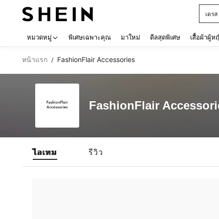
เดรส
Use up 
หมวดหมู่
พิเศษเฉพาะคุณ
มาใหม่
ดีลสุดพิเศษ
เสื้อผ้าผู้ห
หน้าแรก
FashionFlair Accessories
/
FashionFlair Accessori
ไอเทม
รีวิว