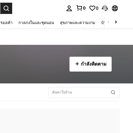
0
0
 select.
รองเท้า
กางเกงในและชุดนอน
สุขภาพและความงาม
บ้านและที่อยู่อาศัย
กำลังติดตาม