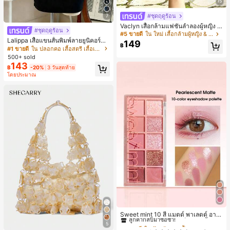
15
#ชุดฤดูร้อน
7
Vaclyn เสื้อกล้ามแฟชั่นลำลองผู้หญิง ล
#ชุดฤดูร้อน
ายแพตช์เวิร์ก แขนกุด คอกลม ติดกระดุ
#5 ขายดี
ใน ใหม่ เสื้อกล้ามผู้หญิง & Camis
ม
Lalippa เสื้อแขนสั้นพิมพ์ลายยูนิคอร์นล
149
฿
ายทางสีตัดกันสำหรับผู้หญิง สไตล์วิทย
#1 ขายดี
ใน ปลอกคอ เสื้อสตรี เสื้อเบลาส์ & Tee
าลัย
500+ sold
143
฿
-20%
3 วันสุดท้าย
โดยประมาณ
#1 ขายดี
ใน ป้องกันรอยเปื้อน พาเลตต์อายแชโดว์
ลูกค้ากลับมาซื้อซ้ำ!
Sweet mint 10 สี แมตต์ พาเลตต์ อาย
แชโดว์ , 1 ชิ้น อย่างสูง เม็ดสี กันน้ำ ทน
#1 ขายดี
#1 ขายดี
ใน ป้องกันรอยเปื้อน พาเลตต์อายแชโดว์
ใน ป้องกันรอยเปื้อน พาเลตต์อายแชโดว์
5
ทาน อายแชโดว์ ถาด อายแชโดว์