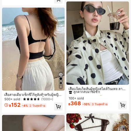
เกือบหมดแล้ว!
#1 ขายดี
ใน กระเป๋า เสื้อคลุมลำลอง
4
ลูกค้ากลับมาซื้อซ้ำ!
เสื้อแจ็คเก็ตสั้นผู้หญิงสไตล์วินเทจ ลายจุ
ดขนาดใหญ่ คอตั้ง เอวเข้ารูป แขนพอง
#1 ขายดี
#1 ขายดี
ใน กระเป๋า เสื้อคลุมลำลอง
ใน กระเป๋า เสื้อคลุมลำลอง
เสื้อสายเดี่ยวเซ็กซี่ไร้หลังสำหรับผู้หญิง
ทรงหลวม แฟชั่นอเนกประสงค์ สำหรับใ
100+ sold
ลูกค้ากลับมาซื้อซ้ำ!
ลูกค้ากลับมาซื้อซ้ำ!
พร้อมบราแบบมีฟองน้ำ, เสื้อกล้ามแขน
500+ sold
(1000+)
ส่ประจำวันและไปเที่ยวพักผ่อน
368
กุด, เสื้อลำลองสีดำสำหรับฤดูร้อน
152
#1 ขายดี
ใน กระเป๋า เสื้อคลุมลำลอง
฿
-10%
3 วันสุดท้าย
฿
-4%
2 วันสุดท้าย
ลูกค้ากลับมาซื้อซ้ำ!