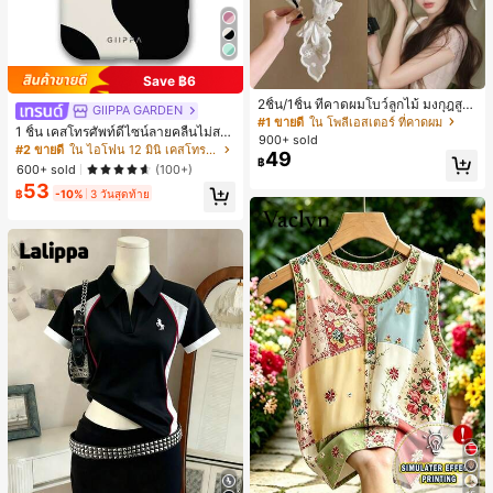
Save ฿6
2ชิ้น/1ชิ้น ที่คาดผมโบว์ลูกไม้ มงกุฎสูง
GIIPPA GARDEN
แถบกว้าง สีดำ สีขาว สำหรับใส่ประจำ
#1 ขายดี
ใน โพลีเอสเตอร์ ที่คาดผม
1 ชิ้น เคสโทรศัพท์ดีไซน์ลายคลื่นไม่สม
วัน กิ๊บติดผม ยางรัดผม (ลายปักดอกไม้
900+ sold
มาตรสำหรับ Phone 17 Pro Max, เหม
จัดวางแบบสุ่ม)
#2 ขายดี
ใน ไอโฟน 12 มินิ เคสโทรศัพท์แฟชั่น
49
าะสำหรับ Phone 16 Pro Max, 15 Pro
฿
600+ sold
(100+)
Max, 14 Pro Max, เคสโทรศัพท์สไตล์เ
53
กาหลีและน่าสนใจ, เข้ากันได้กับ 11/12/
฿
-10%
3 วันสุดท้าย
13/14/15/16 Pro Max Plus, ดีไซน์หรู
หราเหมาะสำหรับทั้งชายและหญิง, ของ
ขวัญในอุดมคติสำหรับคริสต์มาส, วันว
าเลนไทน์, อีสเตอร์, ฤดูแต่งงานและวันเ
กิดสำหรับแฟนสาว