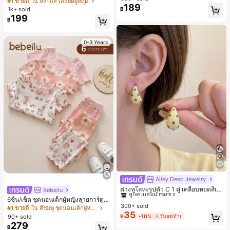
#1 ขายดี
ใน หลากสี เสื้อยืดผู้หญิง
189
สปอร์ตแฟชั่นมินิมอล ของขวัญสำหรับเ
1k+ sold
฿
พื่อน
199
฿
0-3 Years
Alley Deep Jewelry
#1 ขายดี
ใน โบโฮ ต่างหูผู้หญิง
ลูกค้ากลับมาซื้อซ้ำ!
ต่างหูโลหะรูปตัว C 1 คู่ เคลือบหยดสีเห
Bebeilu
ลือง ลายจุดสีน้ำเงิน สไตล์ยุโรปและอเม
เกือบหมดแล้ว!
#1 ขายดี
#1 ขายดี
ใน โบโฮ ต่างหูผู้หญิง
ใน โบโฮ ต่างหูผู้หญิง
6ชิ้น/เซ็ต ชุดนอนเด็กผู้หญิงลายการ์ตูน
ริกัน แฟชั่นส่วนตัว หวานและสง่างาม
300+ sold
ลูกค้ากลับมาซื้อซ้ำ!
ลูกค้ากลับมาซื้อซ้ำ!
หมีและดอกไม้ คอกลม แขนสั้น กางเกง
#1 ขายดี
ใน สีชมพู ชุดนอนเด็กผู้หญิง
สำหรับผู้หญิงและเด็กหญิง สำหรับการเ
35
ขาสั้น ขอบระบาย สวมใส่สบาย
เกือบหมดแล้ว!
เกือบหมดแล้ว!
#1 ขายดี
ใน โบโฮ ต่างหูผู้หญิง
90+ sold
฿
-10%
3 วันสุดท้าย
ดินทาง งานแต่งงาน ปาร์ตี้ วันเกิด ของ
279
ลูกค้ากลับมาซื้อซ้ำ!
ขวัญคริสต์มาส 2026
฿