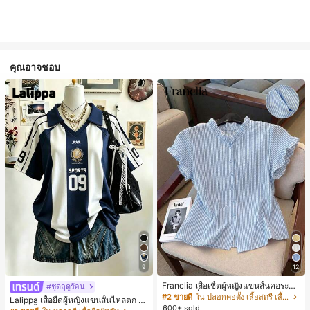
คุณอาจชอบ
9
12
Franclia เสื้อเชิ้ตผู้หญิงแขนสั้นคอระบา
#ชุดฤดูร้อน
ยกระดุมเดี่ยวลายทาง
#2 ขายดี
ใน ปลอกคอตั้ง เสื้อสตรี เสื้อเบลาส์ & Tee
Lalippa เสื้อยืดผู้หญิงแขนสั้นไหล่ตก ค
600+ sold
อวีปกเสื้อ ลายพิมพ์ดิจิทัลลายทาง สไตล์