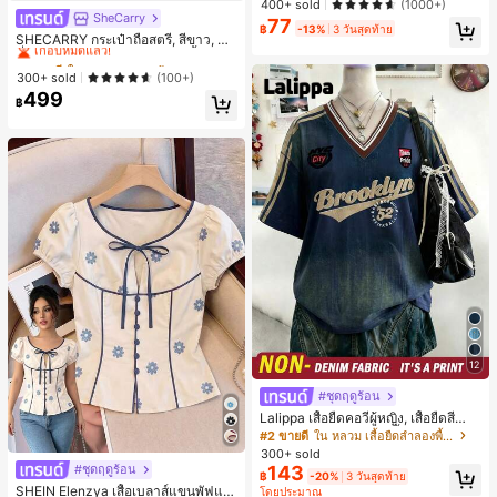
ลูกค้ากลับมาซื้อซ้ำ!
ลูกค้ากลับมาซื้อซ้ำ!
400+ sold
(1000+)
SheCarry
#1 ขายดี
ใน บรรยากาศฤดูร้อน กระเป๋าหูหิ้วด้านบนผู้หญิง
77
#1 ขายดี
ใน ป้องกันรอยเปื้อน พาเลตต์อายแชโดว์
฿
-13%
3 วันสุดท้าย
เกือบหมดแล้ว!
SHECARRY กระเป๋าถือสตรี, สีขาว, แฟ
ลูกค้ากลับมาซื้อซ้ำ!
ชั่น, สง่างาม, วันหยุด, งานปาร์ตี้
#1 ขายดี
#1 ขายดี
ใน บรรยากาศฤดูร้อน กระเป๋าหูหิ้วด้านบนผู้หญิง
ใน บรรยากาศฤดูร้อน กระเป๋าหูหิ้วด้านบนผู้หญิง
เกือบหมดแล้ว!
เกือบหมดแล้ว!
300+ sold
(100+)
499
#1 ขายดี
ใน บรรยากาศฤดูร้อน กระเป๋าหูหิ้วด้านบนผู้หญิง
฿
เกือบหมดแล้ว!
12
#ชุดฤดูร้อน
Lalippa เสื้อยืดคอวีผู้หญิง, เสื้อยืดสีน้ำเ
งินสไตล์มินิมอลเรโทร, เสื้อยืดผู้หญิงทร
#2 ขายดี
ใน หลวม เสื้อยืดลำลองพื้นฐาน
งหลวมสบาย, พิมพ์ตัวอักษรและตัวเลข
300+ sold
ภาษาอังกฤษ, เสื้อสำหรับออกไปเที่ยวฤ
#ชุดฤดูร้อน
143
฿
-20%
3 วันสุดท้าย
ดูร้อน, ลวดลายดีไซน์, ความรู้สึกพรีเมีย
SHEIN Elenzya เสื้อเบลาส์แขนพัฟแต่
โดยประมาณ
ม, ลำลองอเนกประสงค์, สวมใส่ประจำวั