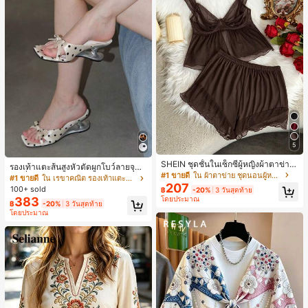
5
SHEIN ชุดชั้นในเซ็กซี่ผู้หญิงผ้าตาข่าย
รองเท้าแตะส้นสูงหัวตัดผูกโบว์ลายจุดส
มีโครงคัพบาง
#1 ขายดี
ใน ผ้าตาข่าย ชุดนอนผู้หญิง
ายเดี่ยวส้นไม่สมมาตรสำหรับผู้หญิง, รอ
#1 ขายดี
ใน เรขาคณิต รองเท้าแตะส้นสูงผู้หญิง
207
งเท้าแตะส้นสูงหนังเทียมสีขาวหรูหรา
100+ sold
฿
-20%
3 วันสุดท้าย
สำหรับฤดูร้อน
383
โดยประมาณ
฿
-20%
3 วันสุดท้าย
โดยประมาณ