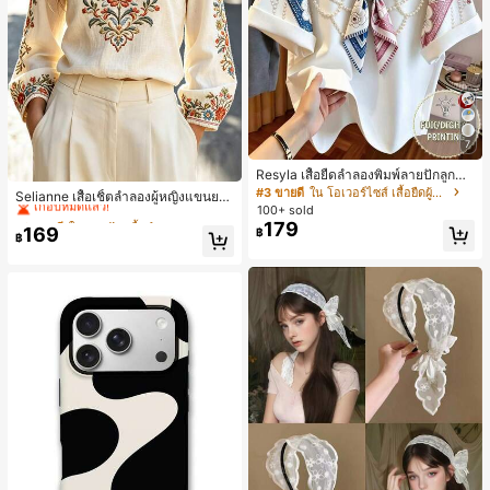
7
Resyla เสื้อยืดลำลองพิมพ์ลายปักลูกปัด
#2 ขายดี
ใน งานปัก เสื้อทำงาน
รูปโบว์ขนาดใหญ่สำหรับผู้หญิง
#3 ขายดี
ใน โอเวอร์ไซส์ เสื้อยืดผู้หญิง
เกือบหมดแล้ว!
Selianne เสื้อเชิ้ตลำลองผู้หญิงแขนยา
100+ sold
ว คอวีเว้า ลายดอกไม้
#2 ขายดี
#2 ขายดี
ใน งานปัก เสื้อทำงาน
ใน งานปัก เสื้อทำงาน
179
169
เกือบหมดแล้ว!
เกือบหมดแล้ว!
฿
฿
#2 ขายดี
ใน งานปัก เสื้อทำงาน
เกือบหมดแล้ว!