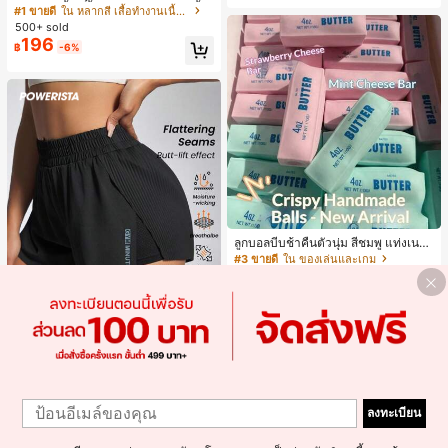
งระบายสีพื้นสีน้ำเงินสำหรับผู้หญิง, เสื้อ
#1 ขายดี
ใน หลากสี เสื้อทำงานเนื้อผ้านุ่ม
น, กลางแจ้ง, ช้อปปิ้ง, การเดินทาง, เสื้อ
ครอปเข้ารูปผูกโบว์คอวีตัดกันสำหรับฤ
ผ้ากลางแจ้ง
500+ sold
ดูร้อน
196
฿
-6%
ลูกบอลบีบช้าคืนตัวนุ่ม สีชมพู แท่งเนย
บีบคลายเครียด นุ่มยืดหยุ่น ของเล่นบีบ
#3 ขายดี
ใน ของเล่นและเกม
4 ออนซ์ ของเล่นเกลือ เหมาะสำหรับขอ
100+ sold
งขวัญวันหยุด ของขวัญสนุกและน่ารัก
180
฿
-18%
3 วันสุดท้าย
ของขวัญวันเกิด ของขวัญอีสเตอร์ ของ
ขวัญฮาโลวีน ของขวัญคริสต์มาส ของข
วัญปาร์ตี้ สกวิชชี่ ของเล่นสกวิชชี่ ของเ
ล่นคลายเครียดสกวิชชี่ สกวิชชี่เกี๊ยว ขอ
7
งเล่นสำหรับผู้ใหญ่ ผู้หญิง สกวิชชี่กรอบ
สกวิชชี่เนยกรอบ บีบ ลูกบอลสลัชชี่
Powerista
1
1
Powerista กางเกงขาสั้นกีฬาแบบเรียบ
ง่าย สไตล์วันทุกวัน กางเกงขาสั้นสบาย
ลงทะเบียน
#6 ขายดี
ใน กางเกงในผู้หญิงแบบแอคทีฟ
พร้อมเสวตเตอร์
70+ sold