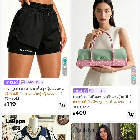
5
FARYUN
4
mulinsen กางเกงขาสั้นผู้หญิงแบบสบา
TUU
ยๆ สีพื้น หลวม อเนกประสงค์ กางเกงขา
#3 ขายดี
ใน กางเกงในผู้หญิงแบบแอคทีฟ
กระเป๋าบาแก็ตลายจุดวินเทจใหม่ปี 20
สั้นกีฬา 2-In-1 สำหรับวิ่ง ฟิตเนส และก
70+ sold
26 สำหรับผู้หญิง กระเป๋าเจลลี่แฟชั่นสไ
ารฝึกซ้อมกีฬาในฤดูร้อน
#1 ขายดี
ใน สีชมพู กระเป๋าสะพายผู้หญิง
119
฿
ตล์หวาน ความจุขนาดใหญ่ กระเป๋าสะ
100+ sold
พายไหล่สำหรับเดินทางไปทำงาน
409
฿