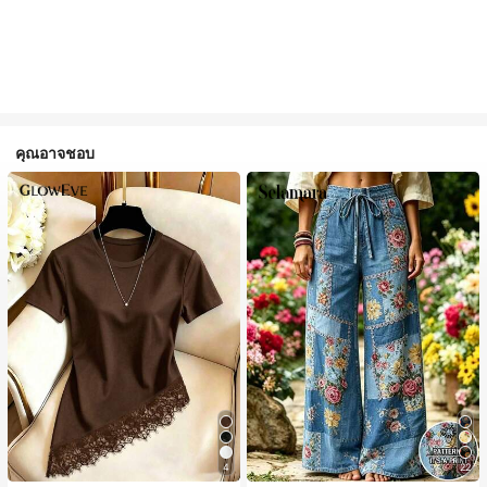
คุณอาจชอบ
4
22