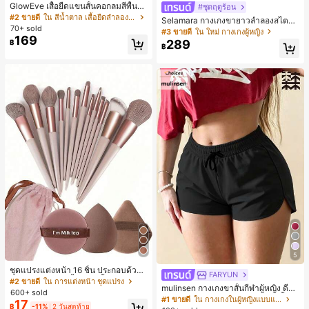
GlowEve เสื้อยืดแขนสั้นคอกลมสีพื้นลำ
#ชุดฤดูร้อน
ลองอเนกประสงค์สำหรับผู้หญิง
#2 ขายดี
ใน สีน้ำตาล เสื้อยืดลำลองพื้นฐาน
Selamara กางเกงขายาวลำลองสไตล์โ
70+ sold
บฮีเมียนสำหรับพักผ่อน สีกากี ผิวสัมผัส
#3 ขายดี
ใน ใหม่ กางเกงผู้หญิง
169
มีเท็กซ์เจอร์ เอวสูงทรงหลวม เอวยางยืด
289
฿
฿
พร้อมเชือกรูด ทรงขาตรงทิ้งตัว ขากว้า
ง สำหรับชายหาด ลำลอง พักผ่อน และเ
ดินทาง
5
ชุดแปรงแต่งหน้า 16 ชิ้น ประกอบด้วยแ
FARYUN
ปรงแต่งหน้า 13 ชิ้น, ฟองน้ำแต่งหน้ารู
#2 ขายดี
ใน การแต่งหน้า ชุดแปรง
mulinsen กางเกงขาสั้นกีฬาผู้หญิง ดีไซ
ปหยดน้ำ 1 ชิ้น, แปรงแป้งรองพื้นกลม 1
600+ sold
น์ปลายเปิด เอวยืดหยุ่น กางเกงขาสั้น
ชิ้น และฟองน้ำแต่งหน้ารูปสามเหลี่ยม
#1 ขายดี
ใน กางเกงในผู้หญิงแบบแอคทีฟ
17
ลำลองกีฬาฤดูร้อน ความยาว 3/4
฿
-11%
2 วันสุดท้าย
1 ชิ้น - ชุดคลาสสิก ทำจากขนสังเคราะ