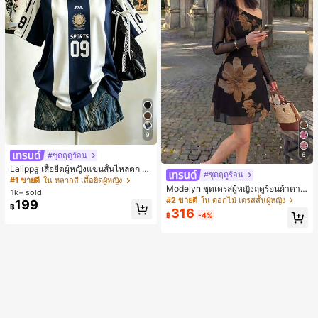
9
#ชุดฤดูร้อน
6
Lalippa เสื้อยืดผู้หญิงแขนสั้นไหล่ตก ค
#ชุดฤดูร้อน
อวีปกเสื้อ ลายพิมพ์ดิจิทัลลายทาง สไตล์
#1 ขายดี
ใน หลากสี เสื้อยืดผู้หญิง
Modelyn ชุดเดรสผู้หญิงฤดูร้อนผ้าตาข่
สปอร์ตแฟชั่นมินิมอล ของขวัญสำหรับเ
1k+ sold
ายพิมพ์ลาย คอไม่สมมาตร จับจีบ หรูหร
พื่อน
#2 ขายดี
ใน ดอกไม้ เดรสสั้นผู้หญิง
199
฿
า เซ็กซี่
316
฿
-4%