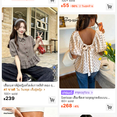
100+ sold
ห์นุ่มและเป็นมิตรต่อผิว เหมาะสำหรับผู้
55
฿
-50%
2 วันสุดท้าย
หญิงและเด็กผู้หญิง เหมาะสำหรับฤดูใบ
ไม้ร่วงและฤดูหนาว
4
เสื้อเบลาส์ผู้หญิงสไตล์เกาหลีลำลอง ฤดู
ใบไม้ผลิ/ฤดูร้อนใหม่ ชายระบาย ชิคแล
#7 ขายดี
ใน วันหยุด เสื้อผู้หญิง
#ชุดฤดูร้อน
ะหรูหรา
100+ sold
Serisse เสื้อเชิ้ตลายจุดผูกหลังแบบลำล
239
฿
องสำหรับฤดูร้อน
60+ sold
268
฿
-4%