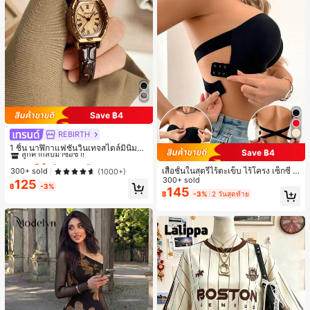
Save ฿4
REBIRTH
#1 ขายดี
ใน วินเทจ นาฬิกาควอทซ์ผู้หญิง
ลูกค้ากลับมาซื้อซ้ำ!
1 ชิ้น นาฬิกาแฟชั่นวินเทจสไตล์มินิมอล
Save ฿4
เลขโรมันสำหรับผู้หญิง เหมาะสำหรับก
#1 ขายดี
#1 ขายดี
ใน วินเทจ นาฬิกาควอทซ์ผู้หญิง
ใน วินเทจ นาฬิกาควอทซ์ผู้หญิง
ารตกแต่งประจำวัน
เสื้อชั้นในสตรีไร้ตะเข็บ ไร้โครง เซ็กซี่ ด้
ลูกค้ากลับมาซื้อซ้ำ!
ลูกค้ากลับมาซื้อซ้ำ!
300+ sold
(1000+)
านข้างไม่ลื่น แผ่นรองถอดได้ ลายไขว้ห
300+ sold
125
#1 ขายดี
ใน วินเทจ นาฬิกาควอทซ์ผู้หญิง
฿
-3%
ลัง ไร้สาย สบายตลอดวัน
145
฿
-3%
2 วันสุดท้าย
ลูกค้ากลับมาซื้อซ้ำ!