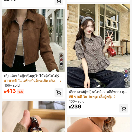
สุ่ม)
สมบูรณ์แบบสำหรับผู้หญิง คลิปหนีบผม
คลิปหนีบผมสบายๆ แฟชั่นผม คลิปหนีบ
ผมหรูหรา ฤดูร้อน ชายหาด วันหยุด
17
เสื้อแจ็คเก็ตผู้หญิงฤดูใบไม้ผลิ/ใบไม้ร่วง
สีพื้น หนังเทียม สไตล์ปกคอเสื้อ ซิปขึ้น
#1 ขายดี
ใน เครื่องบินทิ้งระเบิด แจ็คเก็ตผู้หญิง
แขนยาว สไตล์ลำลอง วิทยาลัย สนามบิ
4
100+ sold
น เสื้อนอก สีน้ำตาล สไตล์สบายๆ ฤดูใบ
413
เสื้อเบลาส์ผู้หญิงสไตล์เกาหลีลำลอง ฤดู
฿
-6%
ไม้ร่วง
ใบไม้ผลิ/ฤดูร้อนใหม่ ชายระบาย ชิคแล
#5 ขายดี
ใน วันหยุด เสื้อผู้หญิง
ะหรูหรา
100+ sold
239
฿