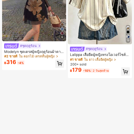
6
19
#ชุดฤดูร้อน
#ชุดฤดูร้อน
Modelyn ชุดเดรสผู้หญิงฤดูร้อนผ้าตาข่
Lalippa เสื้อยืดผู้หญิงทรงโอเวอร์ไซส์ค
ายพิมพ์ลาย คอไม่สมมาตร จับจีบ หรูหร
#2 ขายดี
ใน ดอกไม้ เดรสสั้นผู้หญิง
วามยาวกลาง คอกลม ไหล่ตก ลายพิมพ์
#1 ขายดี
ใน ยาว เสื้อยืดผู้หญิง
า เซ็กซี่
316
ตัวอักษรและลายทางแนวตั้ง สไตล์แฟชั่
฿
-4%
200+ sold
นมินิมอล ของขวัญให้เพื่อน
179
฿
-10%
2 วันสุดท้าย