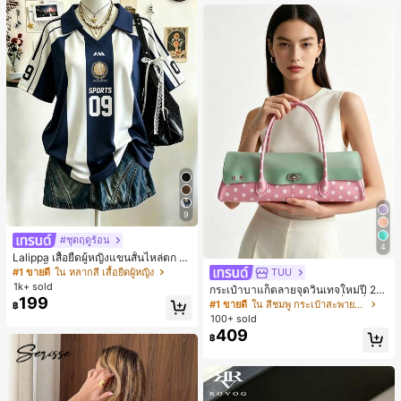
9
#ชุดฤดูร้อน
4
Lalippa เสื้อยืดผู้หญิงแขนสั้นไหล่ตก ค
อวีปกเสื้อ ลายพิมพ์ดิจิทัลลายทาง สไตล์
#1 ขายดี
ใน หลากสี เสื้อยืดผู้หญิง
TUU
สปอร์ตแฟชั่นมินิมอล ของขวัญสำหรับเ
1k+ sold
กระเป๋าบาแก็ตลายจุดวินเทจใหม่ปี 20
พื่อน
199
26 สำหรับผู้หญิง กระเป๋าเจลลี่แฟชั่นสไ
#1 ขายดี
ใน สีชมพู กระเป๋าสะพายผู้หญิง
฿
ตล์หวาน ความจุขนาดใหญ่ กระเป๋าสะ
100+ sold
พายไหล่สำหรับเดินทางไปทำงาน
409
฿