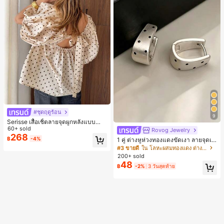
#ชุดฤดูร้อน
9
Serisse เสื้อเชิ้ตลายจุดผูกหลังแบบลำล
องสำหรับฤดูร้อน
60+ sold
Rovog Jewelry
268
฿
-4%
1 คู่ ต่างหูห่วงทองแดงขัดเงา ลายจุดเร
ขาคณิตสไตล์มินิมอล เหมาะสำหรับสว
#3 ขายดี
ใน โลหะผสมทองแดง ต่างหูผู้หญิง
มใส่ประจำวันแบบสบายๆ สำหรับผู้หญิง
200+ sold
48
฿
-2%
3 วันสุดท้าย