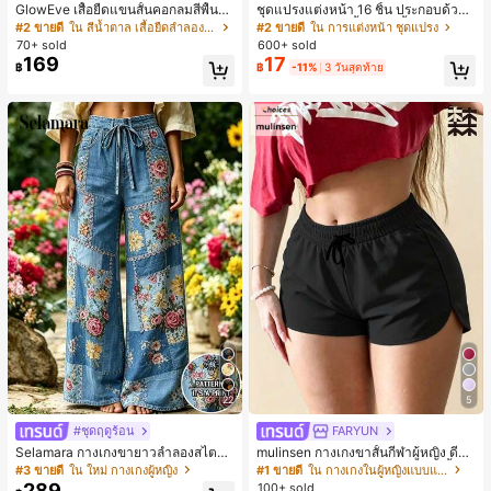
GlowEve เสื้อยืดแขนสั้นคอกลมสีพื้นลำ
ชุดแปรงแต่งหน้า 16 ชิ้น ประกอบด้วยแ
ลองอเนกประสงค์สำหรับผู้หญิง
ปรงแต่งหน้า 13 ชิ้น, ฟองน้ำแต่งหน้ารู
#2 ขายดี
ใน สีน้ำตาล เสื้อยืดลำลองพื้นฐาน
#2 ขายดี
ใน การแต่งหน้า ชุดแปรง
ปหยดน้ำ 1 ชิ้น, แปรงแป้งรองพื้นกลม 1
70+ sold
600+ sold
ชิ้น และฟองน้ำแต่งหน้ารูปสามเหลี่ยม
169
17
฿
฿
-11%
3 วันสุดท้าย
1 ชิ้น - ชุดคลาสสิก ทำจากขนสังเคราะ
ห์นุ่มและเป็นมิตรต่อผิว เหมาะสำหรับผู้
หญิงและเด็กผู้หญิง เหมาะสำหรับฤดูใบ
ไม้ร่วงและฤดูหนาว
22
5
#ชุดฤดูร้อน
FARYUN
Selamara กางเกงขายาวลำลองสไตล์โ
mulinsen กางเกงขาสั้นกีฬาผู้หญิง ดีไซ
บฮีเมียนสำหรับพักผ่อน สีกากี ผิวสัมผัส
น์ปลายเปิด เอวยืดหยุ่น กางเกงขาสั้น
#3 ขายดี
ใน ใหม่ กางเกงผู้หญิง
#1 ขายดี
ใน กางเกงในผู้หญิงแบบแอคทีฟ
มีเท็กซ์เจอร์ เอวสูงทรงหลวม เอวยางยืด
ลำลองกีฬาฤดูร้อน ความยาว 3/4
289
100+ sold