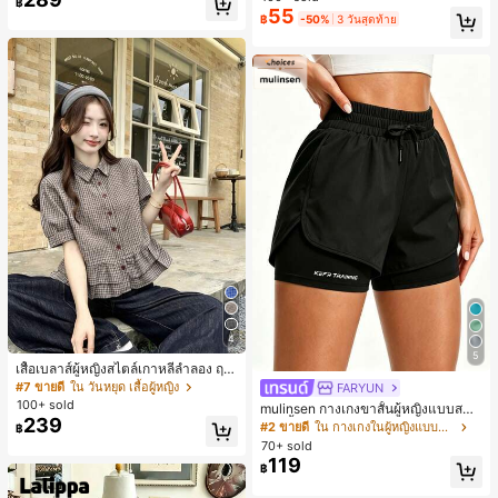
฿
พร้อมเชือกรูด ทรงขาตรงทิ้งตัว ขากว้า
55
฿
-50%
3 วันสุดท้าย
ง สำหรับชายหาด ลำลอง พักผ่อน และเ
ดินทาง
4
5
เสื้อเบลาส์ผู้หญิงสไตล์เกาหลีลำลอง ฤดู
ใบไม้ผลิ/ฤดูร้อนใหม่ ชายระบาย ชิคแล
#7 ขายดี
ใน วันหยุด เสื้อผู้หญิง
FARYUN
ะหรูหรา
100+ sold
mulinsen กางเกงขาสั้นผู้หญิงแบบสบา
239
ยๆ สีพื้น หลวม อเนกประสงค์ กางเกงขา
#2 ขายดี
ใน กางเกงในผู้หญิงแบบแอคทีฟ
฿
สั้นกีฬา 2-In-1 สำหรับวิ่ง ฟิตเนส และก
70+ sold
ารฝึกซ้อมกีฬาในฤดูร้อน
119
฿