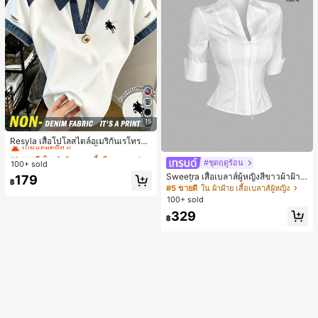
15
#1 ขายดี
ใน สำนักงาน เสื้อยืดออฟฟิศ
เกือบหมดแล้ว!
Resyla เสื้อโปโลสไตล์อเมริกันเรโทรสำ
หรับผู้หญิง, เสื้อยืดแขนสั้นสำหรับผู้หญิ
#1 ขายดี
#1 ขายดี
ใน สำนักงาน เสื้อยืดออฟฟิศ
ใน สำนักงาน เสื้อยืดออฟฟิศ
ง, ลายม้า, สไตล์ Y2K, เสื้อโปโลแขนสั้น
#ชุดฤดูร้อน
100+ sold
เกือบหมดแล้ว!
เกือบหมดแล้ว!
แบบคัลเลอร์บล็อกสำหรับผู้หญิง
Sweetra เสื้อเบลาส์ผู้หญิงสีขาวผ้าฝ้าย
#1 ขายดี
ใน สำนักงาน เสื้อยืดออฟฟิศ
179
฿
บริสุทธิ์ ทรงสลิมฟิต สไตล์มินิมอล สำหรั
#5 ขายดี
ใน ผ้าฝ้าย เสื้อเบลาส์ผู้หญิง
เกือบหมดแล้ว!
บใส่ไปทำงานออฟฟิศและเดินทาง ดีไซ
100+ sold
น์หรูหรา ลุคสมาร์ท แขนสั้น คอวี ซิปคู่
329
รุ่นใหม่
฿