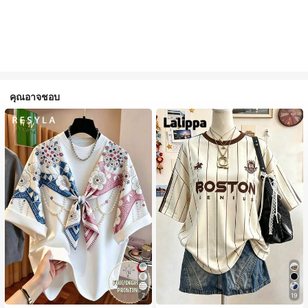
คุณอาจชอบ
7
19