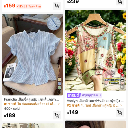
239
฿
159
฿
-11%
2 วันสุดท้าย
16
12
#ชุดฤดูร้อน
Franclia เสื้อเชิ้ตผู้หญิงแขนสั้นคอระบา
Vaclyn เสื้อกล้ามแฟชั่นลำลองผู้หญิง ล
ยกระดุมเดี่ยวลายทาง
#1 ขายดี
ใน ปลอกคอตั้ง เสื้อสตรี เสื้อเบลาส์ & Tee
ายแพตช์เวิร์ก แขนกุด คอกลม ติดกระดุ
#2 ขายดี
ใน ใหม่ เสื้อกล้ามผู้หญิง & Camis
600+ sold
ม
149
฿
189
฿