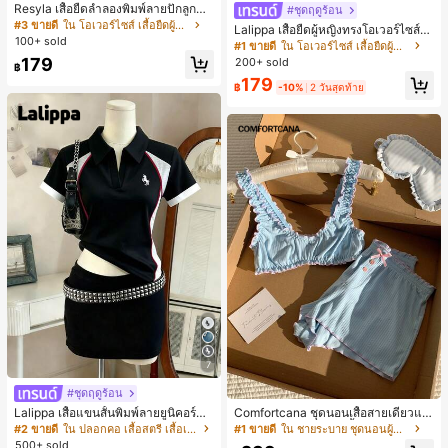
Resyla เสื้อยืดลำลองพิมพ์ลายปักลูกปัด
#ชุดฤดูร้อน
รูปโบว์ขนาดใหญ่สำหรับผู้หญิง
#3 ขายดี
ใน โอเวอร์ไซส์ เสื้อยืดผู้หญิง
Lalippa เสื้อยืดผู้หญิงทรงโอเวอร์ไซส์ค
100+ sold
วามยาวกลาง คอกลม ไหล่ตก ลายพิมพ์
#1 ขายดี
ใน โอเวอร์ไซส์ เสื้อยืดผู้หญิง
ตัวอักษรและลายทางแนวตั้ง สไตล์แฟชั่
179
200+ sold
฿
นมินิมอล ของขวัญให้เพื่อน
179
฿
-10%
2 วันสุดท้าย
7
#ชุดฤดูร้อน
Lalippa เสื้อแขนสั้นพิมพ์ลายยูนิคอร์นล
Comfortcana ชุดนอนเสื้อสายเดี่ยวแต่
ายทางสีตัดกันสำหรับผู้หญิง สไตล์วิทย
งระบายและกางเกงขาสั้นสำหรับผู้หญิง
#2 ขายดี
ใน ปลอกคอ เสื้อสตรี เสื้อเบลาส์ & Tee
#1 ขายดี
ใน ชายระบาย ชุดนอนผู้หญิง
าลัย
500+ sold