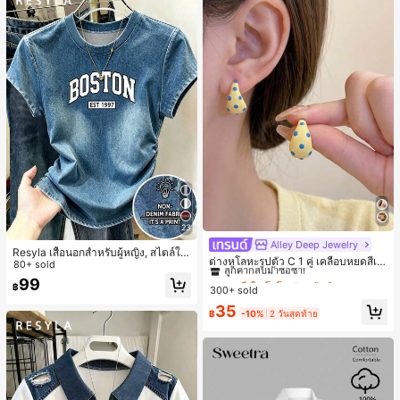
23
Alley Deep Jewelry
#1 ขายดี
ใน โบโฮ ต่างหูผู้หญิง
Resyla เสื้อนอกสำหรับผู้หญิง, สไตล์ให
ลูกค้ากลับมาซื้อซ้ำ!
ต่างหูโลหะรูปตัว C 1 คู่ เคลือบหยดสีเห
ม่ฤดูร้อน, กีฬากลางแจ้งแบบสบายๆ, ลา
80+ sold
ลือง ลายจุดสีน้ำเงิน สไตล์ยุโรปและอเม
เกือบหมดแล้ว!
#1 ขายดี
#1 ขายดี
ใน โบโฮ ต่างหูผู้หญิง
ใน โบโฮ ต่างหูผู้หญิง
ยออกแบบ, พิมพ์ตัวอักษร & ตัวเลข สีน้ำ
99
ริกัน แฟชั่นส่วนตัว หวานและสง่างาม
฿
เงิน แฟชั่น & อเนกประสงค์ เสื้อยืด, สตรี
300+ sold
ลูกค้ากลับมาซื้อซ้ำ!
ลูกค้ากลับมาซื้อซ้ำ!
สำหรับผู้หญิงและเด็กหญิง สำหรับการเ
ทแวร์ถ่ายภาพ, สไตล์สตรีท, เทศกาล, เ
เกือบหมดแล้ว!
เกือบหมดแล้ว!
#1 ขายดี
ใน โบโฮ ต่างหูผู้หญิง
35
ดินทาง งานแต่งงาน ปาร์ตี้ วันเกิด ของ
สื้อยืดสำหรับผู้หญิง
฿
-10%
2 วันสุดท้าย
ลูกค้ากลับมาซื้อซ้ำ!
ขวัญคริสต์มาส 2026
เกือบหมดแล้ว!