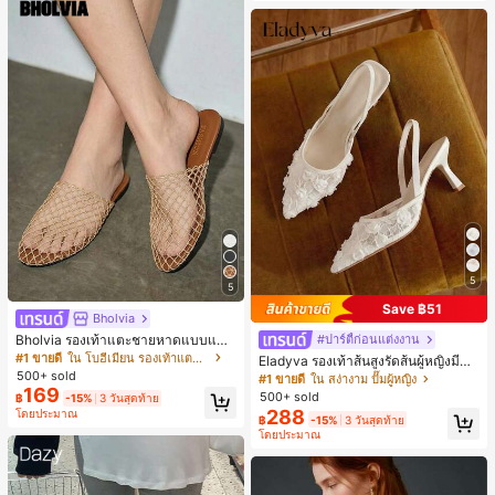
5
5
Save ฿51
Bholvia
Bholvia รองเท้าแตะชายหาดแบบแบน
#ปาร์ตี้ก่อนแต่งงาน
สบาย ๆ ลายฉลุมาใหม่สำหรับผู้หญิง
#1 ขายดี
ใน โบฮีเมียน รองเท้าแตะผู้หญิง
Eladyva รองเท้าส้นสูงรัดส้นผู้หญิงมีดอ
500+ sold
กไม้ประดับตาข่ายเสริมและสามารถสว
#1 ขายดี
ใน สง่างาม ปั๊มผู้หญิง
มได้สองแบบ ส้นสูง 7 ซม. รูปแบบโรมัน
169
500+ sold
฿
-15%
3 วันสุดท้าย
หรูหรา ส้นเข็ม ลุคเทพนิยาย
288
โดยประมาณ
฿
-15%
3 วันสุดท้าย
โดยประมาณ