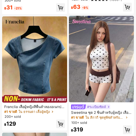
300+ sold
เกือบหมดแล้ว!
เกือบหมดแล้ว!
ะจำวันและโอกาสต่างๆ, ของขวัญสำหรั
เล็กๆ ห่วงผม อุปกรณ์เสริมผม, เหมาะสำ
63
บเธอ
#1 ขายดี
ใน ไม่เป็นทางการ เครื่องประดับผมผู้หญิง
31
หรับการออกไปข้างนอกประจำวัน, ลำล
฿
-9%
฿
-21%
เกือบหมดแล้ว!
อง, งานปาร์ตี้, การเดินทาง, การพักผ่อ
น, การมัดผม, การจัดทรงผม, การแต่งห
น้า, การจับคู่ชุด, อุปกรณ์เสริมประดับผ
ม
Franclia เสื้อผู้หญิงสีพื้นลำลองอเนกปร
#ระเบียงชิลล์
#1 ขายดี
ใน สีกากี ชุดทูพีซสำหรับผู้หญิง
ะสงค์สำหรับใส่ประจำวัน
#1 ขายดี
ใน ธรรมดา เสื้อผู้หญิง
เกือบหมดแล้ว!
Sweetina ชุด 2 ชิ้นสำหรับผู้หญิง เสื้อก
200+ sold
ล้ามเข้ารูปพิมพ์ลายจุดสีบล็อกหลังเปิด
#1 ขายดี
#1 ขายดี
ใน สีกากี ชุดทูพีซสำหรับผู้หญิง
ใน สีกากี ชุดทูพีซสำหรับผู้หญิง
และกางเกงขาสั้นเอวพับ
100+ sold
129
เกือบหมดแล้ว!
เกือบหมดแล้ว!
฿
#1 ขายดี
ใน สีกากี ชุดทูพีซสำหรับผู้หญิง
319
฿
เกือบหมดแล้ว!