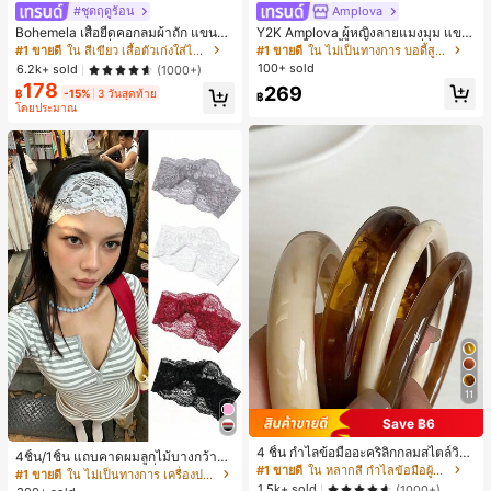
#ชุดฤดูร้อน
Amplova
Bohemela เสื้อยืดคอกลมผ้าถัก แขนยา
Y2K Amplova ผู้หญิงลายแมงมุม แขน
ว สีเรียบ ใช้งานทั่วไป สำหรับผู้หญิง
ยาว คอตั้ง บอดี้สูท, สไตล์แฟชั่นดาร์ก
#1 ขายดี
ใน สีเขียว เสื้อตัวเก่งใส่ได้ทุกวัน
#1 ขายดี
ใน ไม่เป็นทางการ บอดี้สูทผู้หญิง
บอดี้สูทผู้หญิง บอดี้สูทฮาโลวีน บอดี้สูท
100+ sold
6.2k+ sold
(1000+)
ลายใยแมงมุม
178
269
฿
-15%
3 วันสุดท้าย
฿
โดยประมาณ
11
Save ฿6
#1 ขายดี
ใน ไม่เป็นทางการ เครื่องประดับผมผู้หญิง
4 ชิ้น กำไลข้อมืออะคริลิกกลมสไตล์วินเ
เกือบหมดแล้ว!
4ชิ้น/1ชิ้น แถบคาดผมลูกไม้บางกว้างยื
ทจหรูหราสำหรับผู้หญิง, ดีไซน์เรียบง่าย
#1 ขายดี
ใน หลากสี กำไลข้อมือผู้หญิง
ดหยุ่นสำหรับผู้หญิง, แฟชั่นอเนกประสง
#1 ขายดี
#1 ขายดี
ใน ไม่เป็นทางการ เครื่องประดับผมผู้หญิง
ใน ไม่เป็นทางการ เครื่องประดับผมผู้หญิง
ทันสมัย, เหมาะสำหรับสวมใส่ในชีวิตปร
ค์พรีเมียมหรูหราสไตล์มินิมอล ผ้าพันคอ
1.5k+ sold
(1000+)